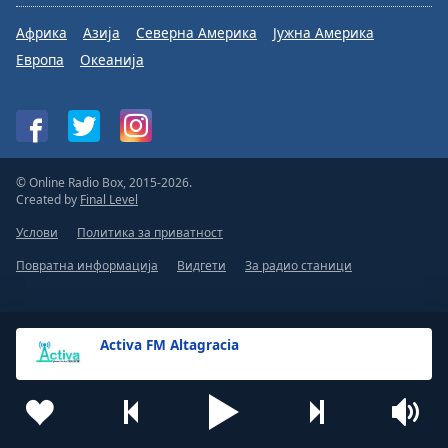
Африка
Азија
Северна Америка
Јужна Америка
Европа
Океанија
© Online Radio Box, 2015-2026.
Created by
Final Level
Услови
Политика за приватност
Повратна информација
Видгети
За радио станици
Activa FM Altagracia