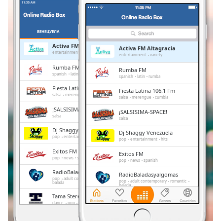
Remaining
Time
-
-:-
ВЕНЕЦУЕЛА
ОМИЛЕНИ
Activa FM Altagracia
Activa FM Altagracia
1x
entertainment
variety
entertainment
variety
Playback
Rumba FM
Rumba FM
Rate
spanish
latin
rumba
spanish
latin
rumba
Fiesta Latina 106.1 Fm
Fiesta Latina 106.1 Fm
Chapters
salsa
merengue
cumbia
salsa
merengue
cumbia
Chapters
¡SALSISIMA-SPACE!
¡SALSISIMA-SPACE!
salsa
salsa
Descriptions
Dj Shaggy Venezuela
Dj Shaggy Venezuela
pop
entertainment
hits
pop
entertainment
hits
descriptions
Exitos FM
Exitos FM
off
,
pop
news
spanish
pop
news
spanish
selected
RadioBaladasyalgomas
RadioBaladasyalgomas
pop
adult contemporary
romantic
pop
adult contemporary
romantic
balada
balada
Subtitles
Tama Stereo
Tama Stereo
dance
pop
news
talk
spots
subtitles
dance
pop
news
talk
spots
settings
,
Sabrosa
Sabrosa