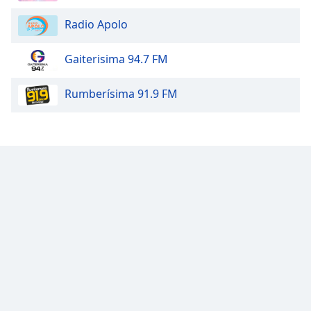
Color
Radio Apolo
Opacity
Gaiterisima 94.7 FM
Caption
Rumberísima 91.9 FM
Area
Background
Color
Opacity
Font
Size
Text
Edge
Style