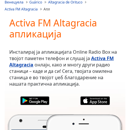
is
Венецуела
Guárico
Altagracia de Orituco
loading.
Activa FM Altagracia
Апл
Play
Video
Activa FM Altagracia
Play
апликација
Skip
Backward
Skip
Forward
Инсталирај ја апликацијата Online Radio Box на
Mute
твојот паметен телефон и слушај ја
Activa FM
Current
Altagracia
онлајн, како и многу други радио
Time
0:00
станици – каде и да си! Сега, твојата омилена
/
станица е во твојот џеб благодарение на
Duration
-:-
нашата практична апликација.
Loaded
:
0.00%
Stream
Type
LIVE
Seek to
live,
currently
behind
live
LIVE