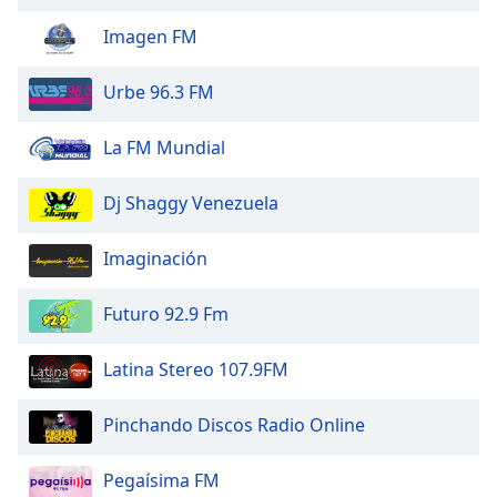
Beginning
of
Imagen FM
dialog
window.
Urbe 96.3 FM
Escape
will
La FM Mundial
cancel
and
close
Dj Shaggy Venezuela
the
window.
Imaginación
Text
Futuro 92.9 Fm
Color
Latina Stereo 107.9FM
Opacity
Pinchando Discos Radio Online
Text
Background
Pegaísima FM