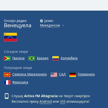
Font
Family
Онлајн радио
Јазик:
Венецуела
Македонски
Reset
Done
Close
Modal
Dialog
End
Соседни земји
of
Гвајана
Бразил
Колумбија
dialog
window.
Популарни земји
Северна Македонија
САД
Германија
Франција
Слушај
Activa FM Altagracia
на твојот смартфон
бесплатно преку
Android
или
iOS
апликацијата!