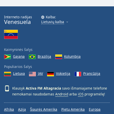
Font
Family
Interneto radijas
Kalba:
Venesuela
Lietuvių kalba
Reset
Done
Close
Modal
Dialog
End
Kaimyninės šalys
of
Gajana
Brazilija
Kolumbija
dialog
window.
Populiarios šalys
Lietuva
JAV
Vokietija
Prancūzija
Klausyk
Activa FM Altagracia
savo išmaniajame telefone
nemokamai naudodamas
Android
arba
iOS
programėlę!
Afrika
Azija
Šiaurės Amerika
Pietų Amerika
Europa