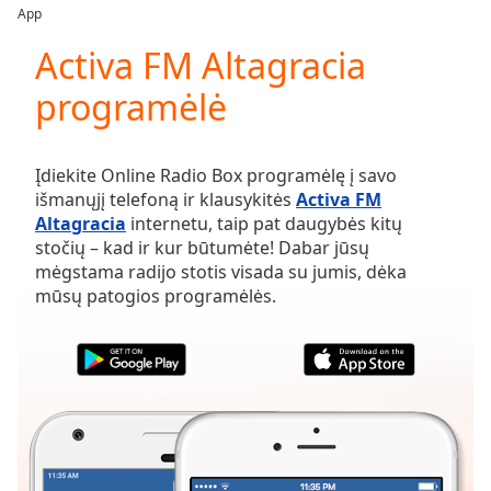
loading.
App
Play
Video
Activa FM Altagracia
Play
programėlė
Skip
Backward
Skip
Forward
Įdiekite Online Radio Box programėlę į savo
Mute
išmanųjį telefoną ir klausykitės
Activa FM
Current
Altagracia
internetu, taip pat daugybės kitų
Time
0:00
stočių – kad ir kur būtumėte! Dabar jūsų
/
mėgstama radijo stotis visada su jumis, dėka
Duration
-:-
mūsų patogios programėlės.
Loaded
:
0.00%
Stream
Type
LIVE
Seek to
live,
currently
behind
live
LIVE