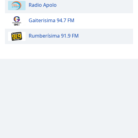
Radio Apolo
Opacity
Gaiterisima 94.7 FM
Caption
Rumberísima 91.9 FM
Area
Background
Color
Opacity
Font
Size
Text
Edge
Style