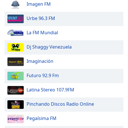
of
Imagen FM
dialog
window.
Urbe 96.3 FM
Escape
will
La FM Mundial
cancel
and
close
Dj Shaggy Venezuela
the
window.
Imaginación
Text
Futuro 92.9 Fm
Color
Latina Stereo 107.9FM
Opacity
Pinchando Discos Radio Online
Text
Background
Pegaísima FM
Color