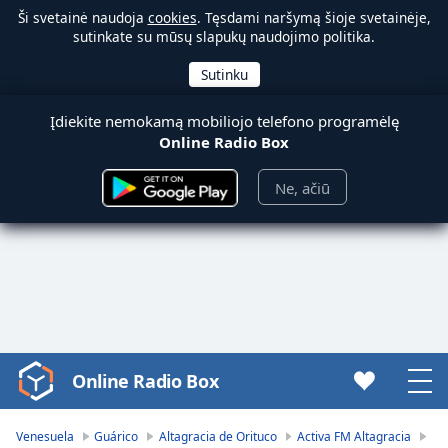
Ši svetainė naudoja
cookies
. Tęsdami naršymą šioje svetainėje,
sutinkate su mūsų slapukų naudojimo politika.
Įdiekite nemokamą mobiliojo telefono programėlę
Online Radio Box
Ne, ačiū
Online Radio Box
Video
Player
is
Venesuela
Guárico
Altagracia de Orituco
Activa FM Altagracia