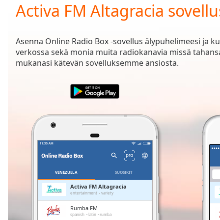
Current
Activa FM Altagracia sovellu
Time
0:00
/
Duration
-:-
Asenna Online Radio Box -sovellus älypuhelimeesi ja k
Loaded
:
verkossa sekä monia muita radiokanavia missä tahansa
0.00%
mukanasi kätevän sovelluksemme ansiosta.
0:00
Stream
Type
LIVE
Seek to
live,
currently
behind
live
LIVE
Remaining
Time
-
-:-
VENEZUELA
SUOSIKIT
1x
Activa FM Altagracia
entertainment
variety
Playback
Rate
Rumba FM
spanish
latin
rumba