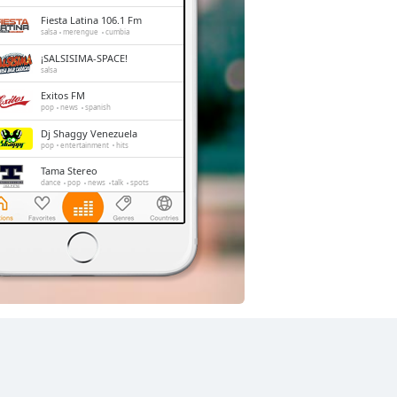
Fiesta Latina 106.1 Fm
salsa
merengue
cumbia
¡SALSISIMA-SPACE!
salsa
Exitos FM
pop
news
spanish
Dj Shaggy Venezuela
pop
entertainment
hits
Tama Stereo
dance
pop
news
talk
spots
RadioBaladasyalgomas
pop
adult contemporary
romantic
balada
Sabrosa
pop
spanish