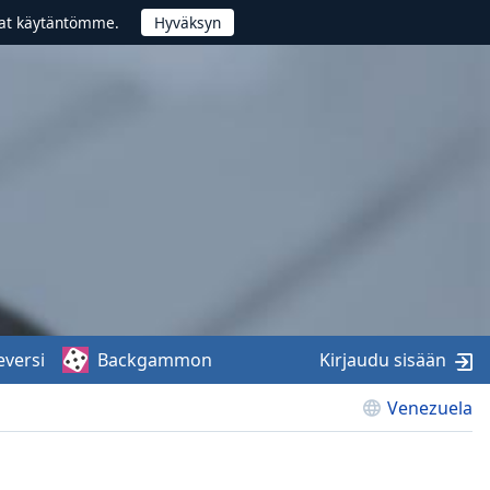
vat käytäntömme.
eversi
Backgammon
Kirjaudu sisään
Venezuela