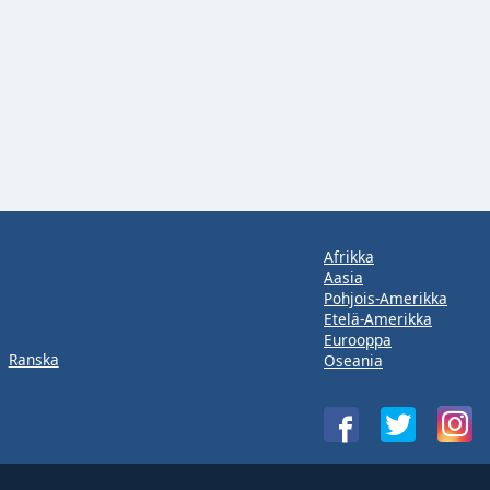
Afrikka
Aasia
Pohjois-Amerikka
Etelä-Amerikka
Eurooppa
Ranska
Oseania