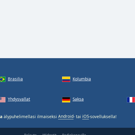
Brasilia
Kolumbia
Yhdysvallat
Saksa
ia
älypuhelimellasi ilmaiseksi
Android
- tai
iOS
-sovelluksella!