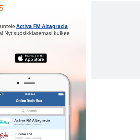
s
uuntele
Activa FM Altagracia
! Nyt suosikkiasemasi kulkee
Activa FM Altagracia
entertainment
variety
Rumba FM
spanish
latin
rumba