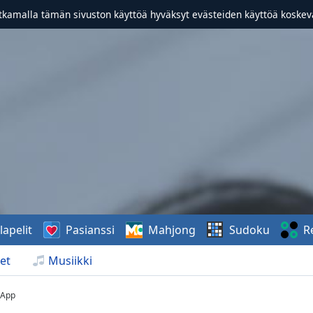
atkamalla tämän sivuston käyttöä hyväksyt evästeiden käyttöä koske
lapelit
Pasianssi
Mahjong
Sudoku
R
et
Musiikki
App