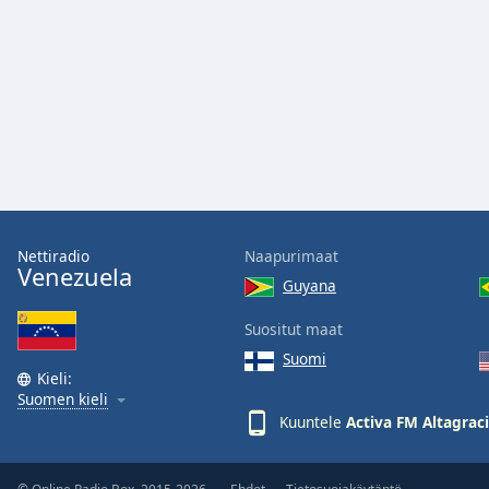
Audio
Track
Picture-
in-
Picture
Fullscreen
This
is
a
modal
window.
Nettiradio
Naapurimaat
Venezuela
Guyana
Beginning
of
Suositut maat
dialog
Suomi
window.
Kieli:
Escape
Suomen kieli
will
Kuuntele
Activa FM Altagrac
cancel
and
close