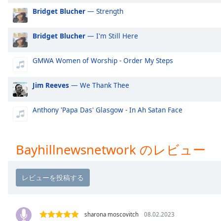
Audio
Bridget Blucher
— Strength
Track
Picture-
Bridget Blucher
— I'm Still Here
in-
Picture
Fullscreen
GMWA Women of Worship - Order My Steps
This
is
Jim Reeves
— We Thank Thee
a
modal
Anthony 'Papa Das' Glasgow - In Ah Satan Face
window.
Beginning
of
Bayhillnewsnetwork のレビュー
dialog
window.
Escape
will
cancel
and
sharona moscovitch
08.02.2023
close