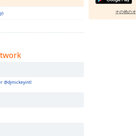
その他の
y)
twork
r @djmickeyintl