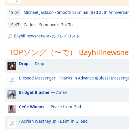
Chapters
Chapters
Michael Jackson - Smooth Criminal (Bad 25th Anniversar
19:51
Descriptions
Catlea - Someone's Got To
19:47
descriptions
Bayhillnewsnetworkのプレイリスト
off
,
selected
TOPソング（〜で） Bayhillnewsne
Subtitles
Drop
— Drop
subtitles
settings
,
Blessed Messenger - Thanks in Advance @Bless1Messenge
opens
subtitles
Bridget Blucher
— Amen
settings
dialog
CeCe Winans
— Peace from God
subtitles
off
,
selected
- Adrian Westney, Jr. - Balm in Gilead