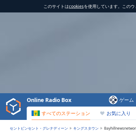
このサイトは
cookies
を使用しています。このウ
Video
Player
is
loading.
Play
Video
Online Radio Box
ゲーム
Play
Skip
すべてのステーション
お気に入り
Backward
Skip
Forward
セントビンセント・グレナディーン
キングスタウン
Bayhillnewsnetwor
Mute