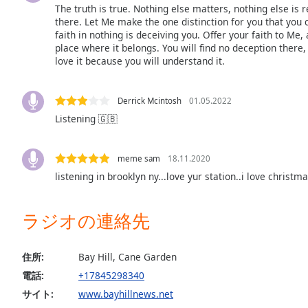
The truth is true. Nothing else matters, nothing else is r
the
there. Let Me make the one distinction for you that you 
window.
faith in nothing is deceiving you. Offer your faith to Me, a
place where it belongs. You will find no deception there,
Text
love it because you will understand it.
Color
Derrick Mcintosh
01.05.2022
Opacity
Listening 🇬🇧
Text
meme sam
18.11.2020
Background
listening in brooklyn ny...love yur station..i love christm
Color
ラジオの連絡先
Opacity
住所:
Bay Hill, Cane Garden
Caption
電話:
+17845298340
Area
サイト:
www.bayhillnews.net
Background