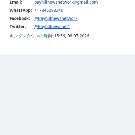
Color
Email:
bayhillnewsnetwork@gmail.com
WhatsApp:
+17845298340
Facebook:
@Bayhillnewsnetwork
Opacity
Twitter:
@Bayhillnewsnet1
キングスタウンの時刻
:
15:56
,
08.07.2026
Font
Size
Text
Edge
Style
Font
Family
Reset
Done
Close
Modal