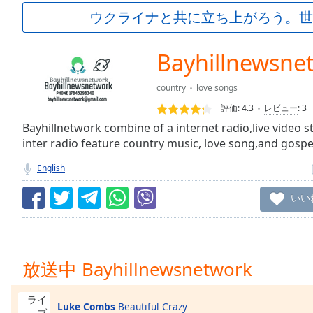
Current
ウクライナと共に立ち上がろう。世
Time
0:00
/
Duration
-:-
Bayhillnewsne
Loaded
:
0.00%
country
love songs
0:00
評価:
4.3
レビュー
:
3
Stream
Type
Bayhillnetwork combine of a internet radio,live video
LIVE
inter radio feature country music, love song,and gospe
Seek to
live,
currently
English
behind
live
LIVE
いい
Remaining
Time
-
-:-
1x
放送中 Bayhillnewsnetwork
Playback
Rate
ライ
Luke Combs
Beautiful Crazy
ブ