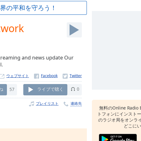
界の平和を守ろう！
twork
 streaming and news update Our
l.
ウェブサイト
ね
57
ライブで聴く
0
プレイリスト
連絡先
無料のOnline Radio 
トフォンにインスト
のラジオ局をオンライ
どこに