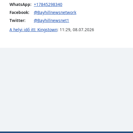
Color
WhatsApp:
+17845298340
Facebook:
@Bayhillnewsnetwork
Opacity
Twitter:
@Bayhillnewsnet1
A helyi idő itt: Kingstown
:
11:29
,
08.07.2026
Font
Size
Text
Edge
Style
Font
Family
Reset
Done
Close
Modal