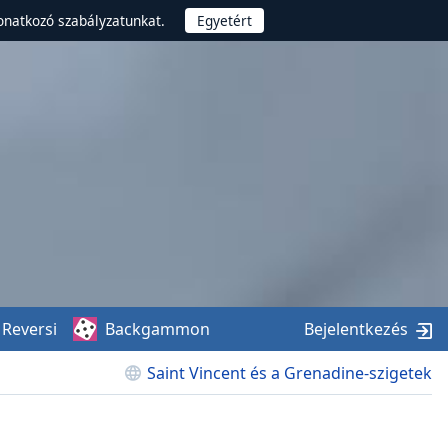
onatkozó szabályzatunkat.
Reversi
Backgammon
Bejelentkezés
Saint Vincent és a Grenadine-szigetek