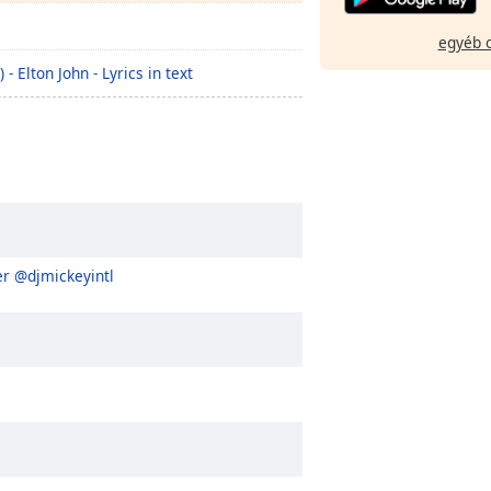
egyéb 
 Elton John - Lyrics in text
r @djmickeyintl