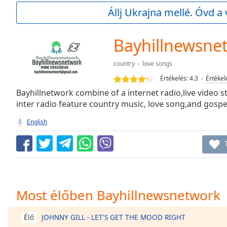
Current
Állj Ukrajna mellé. Óvd a 
Time
0:00
/
Duration
-:-
Bayhillnewsne
Loaded
:
0.00%
country
love songs
0:00
Értékelés:
4.3
Értékel
Stream
Type
Bayhillnetwork combine of a internet radio,live video
LIVE
inter radio feature country music, love song,and gospe
Seek to
live,
currently
English
behind
live
LIVE
Remaining
Time
-
-:-
1x
Most élőben Bayhillnewsnetwork
Playback
Rate
JOHNNY GILL - LET'S GET THE MOOD RIGHT
Élő