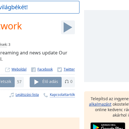
világbékét!
twork
ések
:
3
 streaming and news update Our
l.
Weboldal
Tetszik
57
Élő adás
0
Lejátszási lista
Kapcsolattartók
Telepítsd az ingyen
alkalmazást
okostele
online kedvenc rá
akárhol i