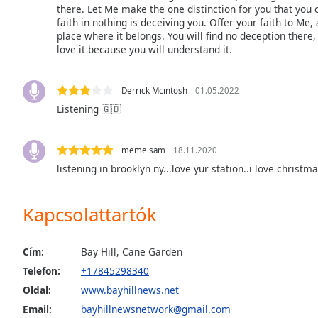
there. Let Me make the one distinction for you that you 
the
faith in nothing is deceiving you. Offer your faith to Me, a
window.
place where it belongs. You will find no deception there,
love it because you will understand it.
Text
Color
Derrick Mcintosh
01.05.2022
Listening 🇬🇧
Opacity
meme sam
18.11.2020
Text
listening in brooklyn ny...love yur station..i love christm
Background
Color
Kapcsolattartók
Opacity
Cím:
Bay Hill, Cane Garden
Telefon:
+17845298340
Caption
Area
Oldal:
www.bayhillnews.net
Background
Email:
bayhillnewsnetwork@gmail.com