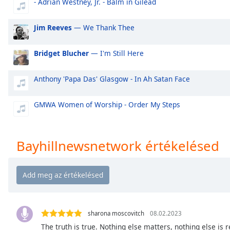
- Adrian Westney, Jr. - Balm in Gilead
Audio
Track
Jim Reeves
— We Thank Thee
Picture-
in-
Picture
Bridget Blucher
— I'm Still Here
Fullscreen
This
Anthony 'Papa Das' Glasgow - In Ah Satan Face
is
a
modal
GMWA Women of Worship - Order My Steps
window.
Beginning
Bayhillnewsnetwork értékelésed
of
dialog
window.
Escape
will
cancel
sharona moscovitch
08.02.2023
and
The truth is true. Nothing else matters, nothing else is r
close