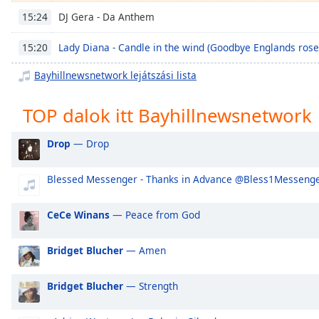
Chapters
DJ Gera - Da Anthem
15:24
Chapters
Lady Diana - Candle in the wind (Goodbye Englands rose) -
15:20
Descriptions
Bayhillnewsnetwork lejátszási lista
descriptions
off
,
TOP dalok itt Bayhillnewsnetwork
selected
Drop
— Drop
Subtitles
subtitles
Blessed Messenger - Thanks in Advance @Bless1Messenge
settings
,
opens
CeCe Winans
— Peace from God
subtitles
settings
dialog
Bridget Blucher
— Amen
subtitles
off
,
Bridget Blucher
— Strength
selected