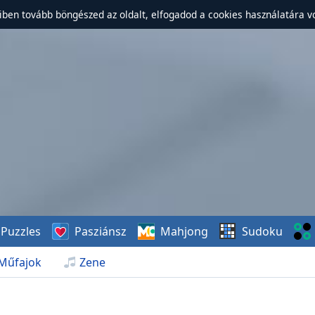
ben tovább böngészed az oldalt, elfogadod a cookies használatára v
Puzzles
Pasziánsz
Mahjong
Sudoku
Műfajok
Zene