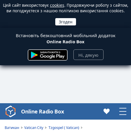
Цей сайт використовує
cookies
. Продовжуючи роботу з сайтом,
ви погоджуєтеся з нашою політикою використання cookies.
Встановіть безкоштовний мобільний додаток
Online Radio Box
Ні, дякую
Online Radio Box
Video
Player
is
Ватикан
Vatican City
Tzgospel ( Vatican)