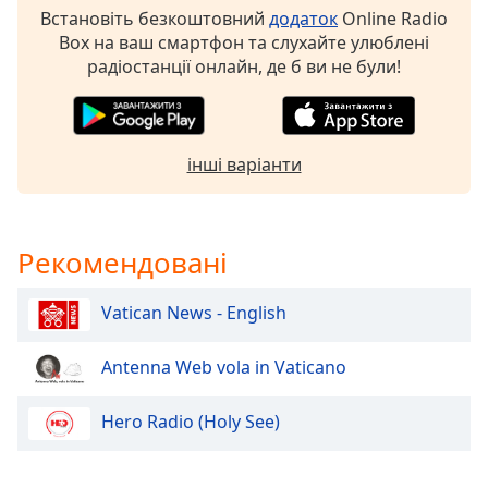
Встановіть безкоштовний
додаток
Online Radio
subtitles
Box на ваш смартфон та слухайте улюблені
settings
радіостанції онлайн, де б ви не були!
dialog
subtitles
off
,
selected
інші варіанти
Audio
Track
Picture-
Рекомендовані
in-
Picture
Fullscreen
Vatican News - English
This
is
Antenna Web vola in Vaticano
a
modal
window.
Hero Radio (Holy See)
Beginning