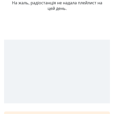
Remaining
На жаль, радіостанція не надала плейлист на
Time
-
цей день.
-:-
1x
Playback
Rate
Chapters
Chapters
Descriptions
descriptions
off
,
selected
Subtitles
subtitles
settings
,
opens