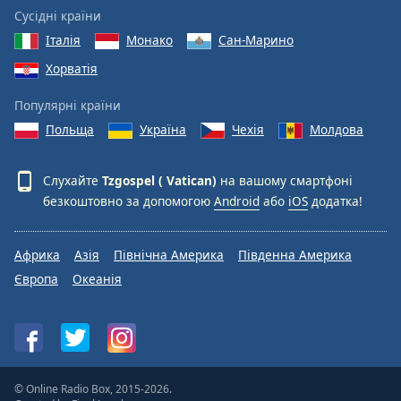
Сусідні країни
Opacity
Італія
Монако
Сан-Марино
Хорватія
Caption
Популярні країни
Area
Background
Польща
Україна
Чехія
Молдова
Color
Слухайте
Tzgospel ( Vatican)
на вашому смартфоні
Opacity
безкоштовно за допомогою
Android
або
iOS
додатка!
Font
Африка
Азія
Північна Америка
Південна Америка
Size
Європа
Океанія
Text
Edge
Style
© Online Radio Box, 2015-2026.