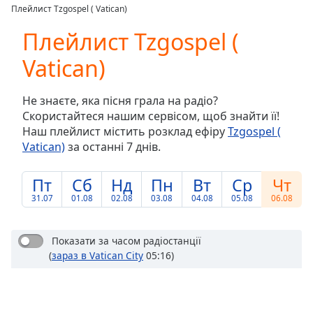
loading.
Плейлист Tzgospel ( Vatican)
Play
Video
Плейлист Tzgospel (
Play
Vatican)
Skip
Backward
Skip
Не знаєте, яка пісня грала на радіо?
Forward
Скористайтеся нашим сервісом, щоб знайти її!
Mute
Наш плейлист містить розклад ефіру
Tzgospel (
Current
Vatican)
за останні 7 днів.
Time
0:00
/
Duration
-:-
Пт
Сб
Нд
Пн
Вт
Ср
Чт
Loaded
:
31.07
01.08
02.08
03.08
04.08
05.08
06.08
0.00%
Stream
Type
LIVE
Показати за часом радіостанції
(
зараз в Vatican City
05:16)
Seek to
live,
currently
behind
live
LIVE