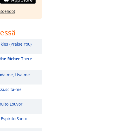
htoehdot
sessä
kles (Praise You)
the Richer
There
da-me, Usa-me
suscita-me
uito Louvor
Espírito Santo