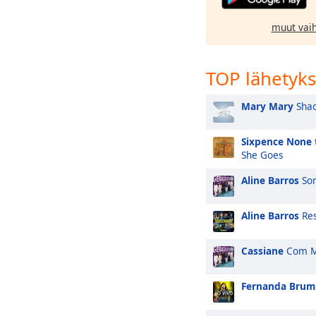
muut vai
TOP lähetyk
Mary Mary
Shac
Sixpence None 
She Goes
Aline Barros
Son
Aline Barros
Res
Cassiane
Com M
Fernanda Brum