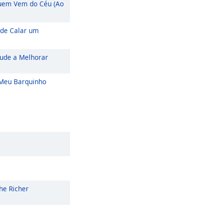
em Vem do Céu (Ao
de Calar um
ude a Melhorar
eu Barquinho
he Richer