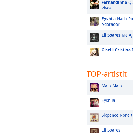
Fernandinho
Qu
Vivo)
Eyshila
Nada Po
Adorador
Eli Soares
Me Aj
Giselli Cristina
M
TOP-artistit
Mary Mary
Eyshila
Sixpence None t
Eli Soares