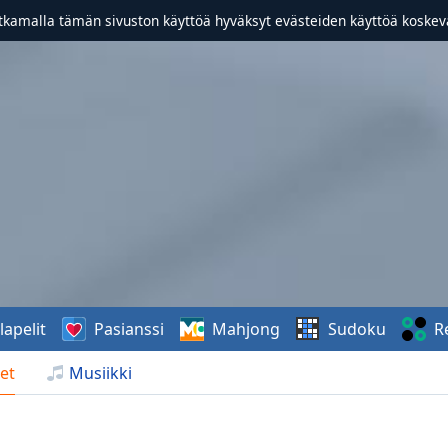
atkamalla tämän sivuston käyttöä hyväksyt evästeiden käyttöä koske
lapelit
Pasianssi
Mahjong
Sudoku
R
et
Musiikki