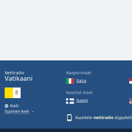
Color
Opacity
Font
Size
Text
Edge
Style
Nettiradio
Naapurimaat
Vatikaani
Italia
Font
Suositut maat
Family
Suomi
Kieli:
Suomen kieli
Reset
Kuuntele
nettiradio
älypuheli
Done
Close
Modal