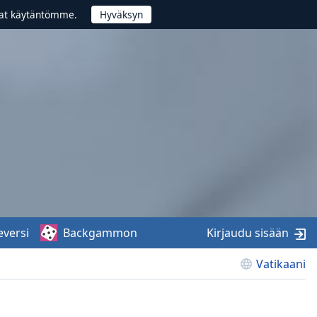
vat käytäntömme.
eversi
Backgammon
Kirjaudu sisään
Vatikaani