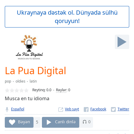
loading.
Play
Ukraynaya dəstək ol. Dünyada sülhü
Video
qoruyun!
Play
Skip
Backward
Skip
Forward
Mute
Current
Time
0:00
La Pua Digital
/
Duration
-:-
pop
oldies
latin
Loaded
:
0.00%
Reytinq:
0.0
Rəylər
:
0
Stream
Musca en tu idioma
Type
LIVE
Español
Veb sayt
Seek to
live,
currently
Bəyən
5
Canlı dinlə
0
behind
live
LIVE