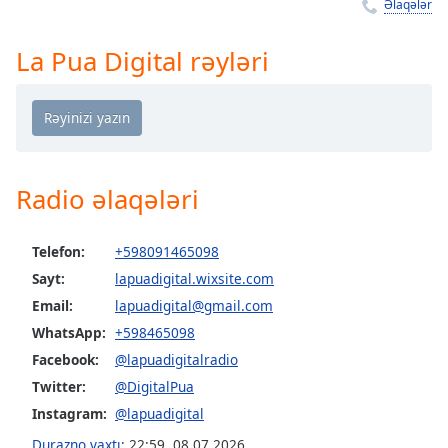
Remaining
Əlaqələr
Time
-
-:-
La Pua Digital rəyləri
1x
Playback
Rate
Chapters
Radio əlaqələri
Chapters
Descriptions
Telefon:
+598091465098
Sayt:
lapuadigital.wixsite.com
descriptions
off
,
Email:
lapuadigital@gmail.com
selected
WhatsApp:
+598465098
Facebook:
@lapuadigitalradio
Subtitles
Twitter:
@DigitalPua
subtitles
Instagram:
@lapuadigital
settings
,
Durazno vaxtı
:
22:59
,
08.07.2026