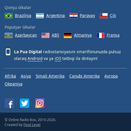
Qonşu ölkələr
Braziliya
Argentina
Parqvay
Çili
Populyar ölkələr
Azərbaycan
ABŞ
Almaniya
Fransa
La Pua Digital
radiostansiyasını smartfonunuzda pulsuz
olaraq
Android
və ya
iOS
tətbiqi ilə dinləyin!
Afrika
Asiya
Şimali Amerika
Cənubi Amerika
Avropa
Okeaniya
© Online Radio Box, 2015-2026.
Created by
Final Level