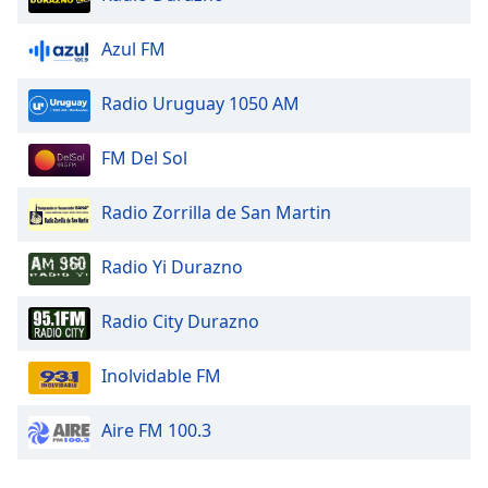
Opacity
Azul FM
Radio Uruguay 1050 AM
Caption
Area
FM Del Sol
Background
Color
Radio Zorrilla de San Martin
Opacity
Radio Yi Durazno
Font
Radio City Durazno
Size
Inolvidable FM
Text
Edge
Aire FM 100.3
Style