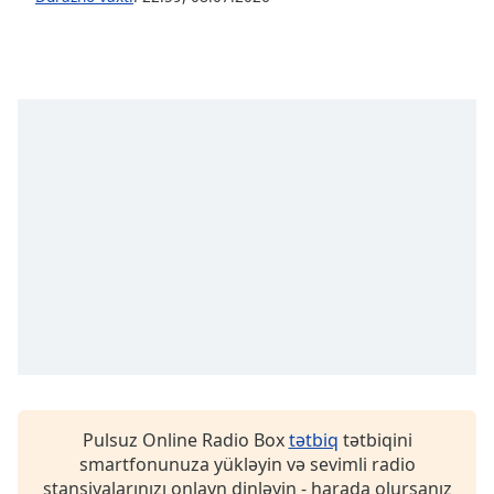
opens
subtitles
settings
dialog
subtitles
off
,
selected
Audio
Track
Picture-
in-
Picture
Fullscreen
This
is
a
modal
window.
Pulsuz Online Radio Box
tətbiq
tətbiqini
smartfonunuza yükləyin və sevimli radio
Beginning
stansiyalarınızı onlayn dinləyin - harada olursanız