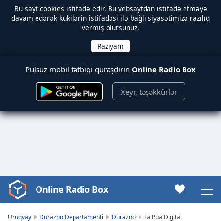
Bu sayt
cookies
istifadə edir. Bu vebsaytdan istifadə etməyə
davam edərək kukilərin istifadəsi ilə bağlı siyasətimizə razılıq
vermiş olursunuz.
Pulsuz mobil tətbiqi quraşdırın
Online Radio Box
Xeyr, təşəkkürlər
Online Radio Box
Video
Player
is
Uruqvay
Durazno Departamenti
Durazno
La Pua Digital