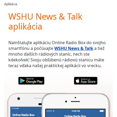
loading.
Aplikácia
Play
Video
WSHU News & Talk
Play
aplikácia
Skip
Backward
Skip
Forward
Nainštalujte aplikáciu Online Radio Box do svojho
Mute
smartfónu a počúvajte
WSHU News & Talk
a tiež
Current
mnoho ďalších rádiových staníc, nech ste
Time
0:00
kdekoľvek! Svoju obľúbenú rádiovú stanicu máte
/
teraz vďaka našej praktickej aplikácii vo vrecku.
Duration
-:-
Loaded
:
0.00%
Stream
Type
LIVE
Seek to
live,
currently
behind
live
LIVE