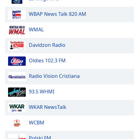
of
dialog
WBAP News Talk 820 AM
window.
Escape
WMAL
will
cancel
and
Davidzon Radio
close
the
Oldies 102.3 FM
window.
Radio Vision Cristiana
Text
Color
93.5 WHMI
Opacity
WKAR NewsTalk
Text
WCBM
Background
Color
Polski FM