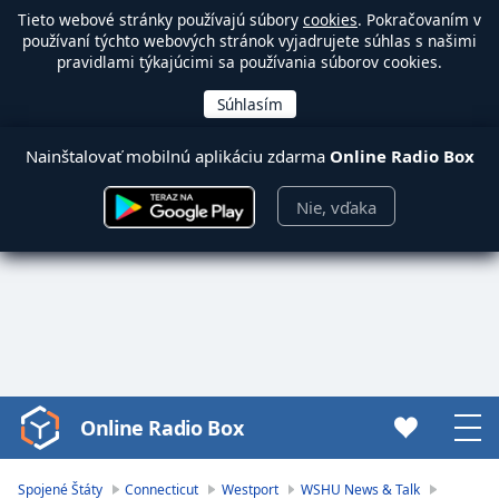
Tieto webové stránky používajú súbory
cookies
. Pokračovaním v
používaní týchto webových stránok vyjadrujete súhlas s našimi
pravidlami týkajúcimi sa používania súborov cookies.
Nainštalovať mobilnú aplikáciu zdarma
Online Radio Box
Nie, vďaka
Online Radio Box
Video
Player
is
Spojené Štáty
Connecticut
Westport
WSHU News & Talk