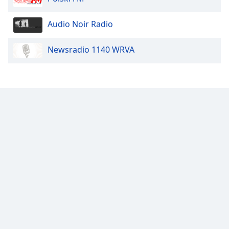
Opacity
Audio Noir Radio
Newsradio 1140 WRVA
Caption
Area
Background
Color
Opacity
Font
Size
Text
Edge
Style