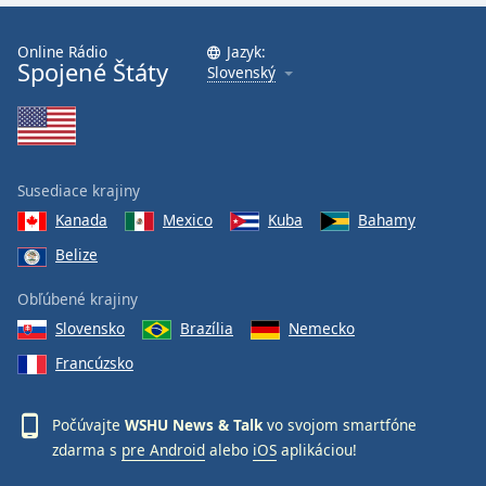
Font
Family
Online Rádio
Jazyk:
Spojené Štáty
Slovenský
Reset
Done
Close
Modal
Susediace krajiny
Dialog
End
Kanada
Mexico
Kuba
Bahamy
of
Belize
dialog
window.
Obľúbené krajiny
Slovensko
Brazília
Nemecko
Francúzsko
Počúvajte
WSHU News & Talk
vo svojom smartfóne
zdarma s
pre Android
alebo
iOS
aplikáciou!