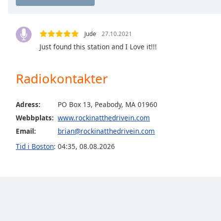
Chapters
Chapters
Jude
27.10.2021
Descriptions
Just found this station and I Love it!!!
descriptions
off
,
Radiokontakter
selected
Subtitles
Adress:
PO Box 13, Peabody, MA 01960
Webbplats:
www.rockinatthedrivein.com
subtitles
settings
,
Email:
brian@rockinatthedrivein.com
opens
Tid i Boston
:
04:35
,
08.08.2026
subtitles
settings
dialog
subtitles
off
,
selected