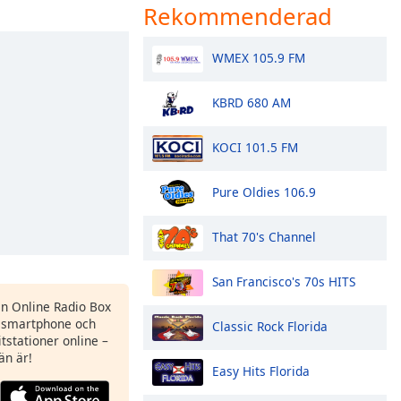
Rekommenderad
WMEX 105.9 FM
KBRD 680 AM
KOCI 101.5 FM
Pure Oldies 106.9
That 70's Channel
San Francisco's 70s HITS
en Online Radio Box
 smartphone och
Classic Rock Florida
itstationer online –
än är!
Easy Hits Florida