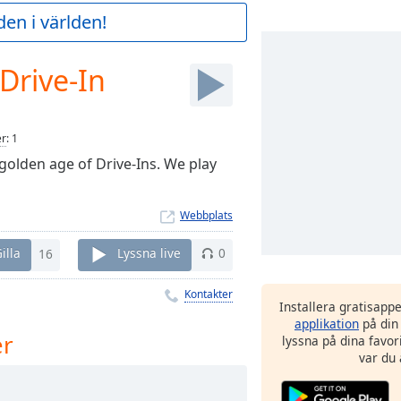
en i världen!
Drive-In
er
:
1
e golden age of Drive-Ins. We play
Webbplats
illa
16
Lyssna live
0
Kontakter
Installera gratisapp
applikation
på din
er
lyssna på dina favor
var du 