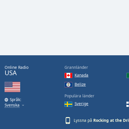
Audio
Track
Picture-
in-
Picture
Fullscreen
This
is
a
modal
window.
Online Radio
Grannländer
USA
Kanada
Beginning
of
Belize
dialog
Populära länder
window.
Språk:
Escape
Sverige
Svenska
will
cancel
Lyssna på
Rocking at the Dri
and
close