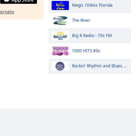
Magic Oldies Florida
ternativ
The River
Big R Radio - 70s FM
1000 HITS 80s
Rockin' Rhythm and Blues Radio