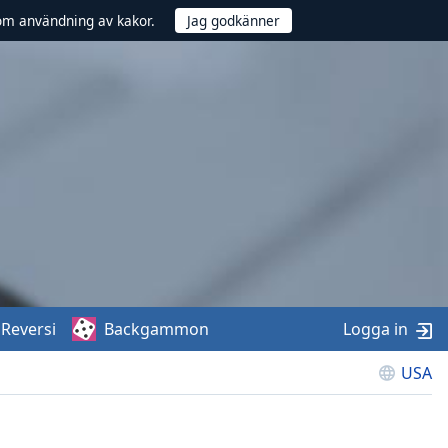
om användning av kakor.
Reversi
Backgammon
Logga in
USA