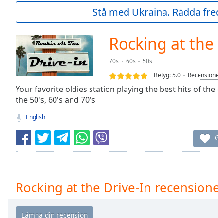
Current
Stå med Ukraina. Rädda fred
Time
0:00
/
Duration
-:-
Rocking at the 
Loaded
:
0.00%
70s
60s
50s
0:00
Betyg:
5.0
Recension
Stream
Type
Your favorite oldies station playing the best hits of th
LIVE
the 50's, 60's and 70's
Seek to
live,
currently
English
behind
live
LIVE
G
Remaining
Time
-
-:-
1x
Rocking at the Drive-In recension
Playback
Rate