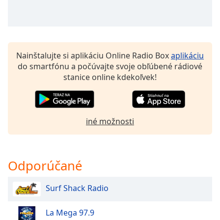
opens
subtitles
settings
dialog
subtitles
off
,
Nainštalujte si aplikáciu Online Radio Box
aplikáciu
selected
do smartfónu a počúvajte svoje obľúbené rádiové
stanice online kdekoľvek!
Audio
Track
Picture-
in-
iné možnosti
Picture
Fullscreen
This
is
Odporúčané
a
modal
Surf Shack Radio
window.
La Mega 97.9
Beginning