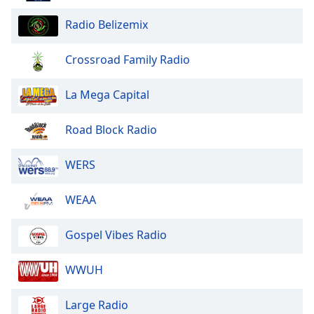
of
dialog
Radio Belizemix
window.
Escape
Crossroad Family Radio
will
cancel
La Mega Capital
and
close
the
Road Block Radio
window.
WERS
Text
Color
WEAA
Opacity
Gospel Vibes Radio
WWUH
Text
Background
Color
Large Radio