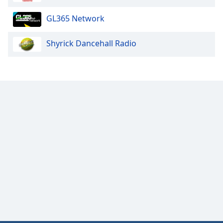
GL365 Network
Opacity
Shyrick Dancehall Radio
Caption
Area
Background
Color
Opacity
Font
Size
Text
Edge
Style