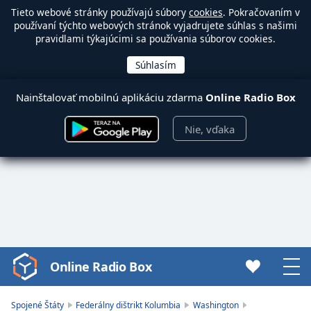
Tieto webové stránky používajú súbory
cookies
. Pokračovaním v
používaní týchto webových stránok vyjadrujete súhlas s našimi
pravidlami týkajúcimi sa používania súborov cookies.
Nainštalovať mobilnú aplikáciu zdarma
Online Radio Box
Nie, vďaka
Online Radio Box
Video
Player
is
Spojené Štáty
Federálny dištrikt Kolumbia
Washington