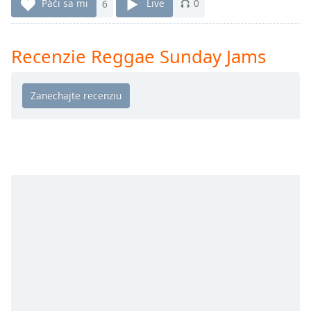
Remaining
Páči sa mi
6
Live
0
Time
-
-:-
Recenzie Reggae Sunday Jams
1x
Playback
Rate
Chapters
Chapters
Descriptions
descriptions
off
,
selected
Subtitles
subtitles
settings
,