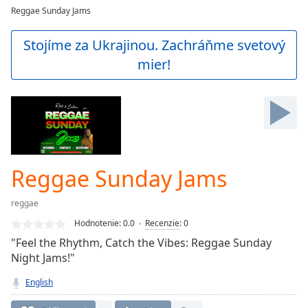
loading.
Reggae Sunday Jams
Play
Video
Stojíme za Ukrajinou. Zachráňme svetový
Play
mier!
Skip
Backward
Skip
Forward
Mute
Current
Time
0:00
/
Reggae Sunday Jams
Duration
-:-
Loaded
:
reggae
0.00%
Stream
Hodnotenie:
0.0
Recenzie
:
0
Type
LIVE
"Feel the Rhythm, Catch the Vibes: Reggae Sunday
Seek to
Night Jams!"
live,
currently
English
behind
live
LIVE