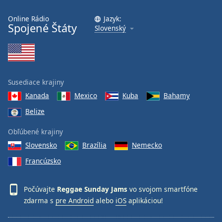
Font
Online Rádio
Jazyk:
Family
Spojené Štáty
Slovenský
Reset
Done
Close
Modal
Susediace krajiny
Dialog
Kanada
Mexico
Kuba
Bahamy
End
of
Belize
dialog
window.
Obľúbené krajiny
Slovensko
Brazília
Nemecko
Francúzsko
Počúvajte
Reggae Sunday Jams
vo svojom smartfóne
zdarma s
pre Android
alebo
iOS
aplikáciou!