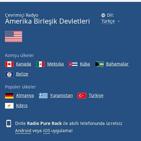
Font
Family
Çevrimiçi Radyo
Dil:
Amerika Birleşik Devletleri
Türkçe
Reset
Done
Close
Modal
Komşu ülkeler
Dialog
End
Kanada
Meksika
Küba
Bahamalar
of
Belize
dialog
window.
Popüler ülkeler
Almanya
Yunanistan
Türkiye
Kıbrıs
Dinle
Radio Pure Rock
ile akıllı telefonunda ücretsiz
Android
veya
iOS
uygulama!