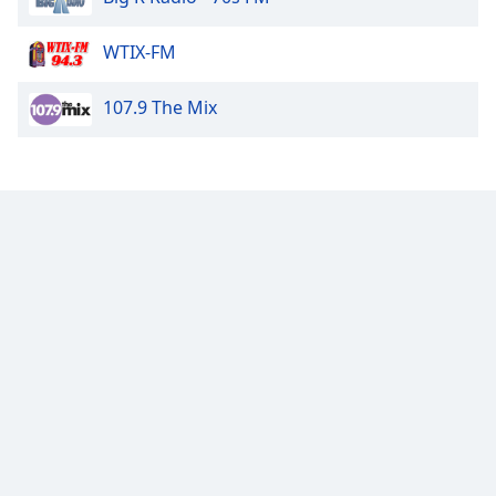
Opacity
WTIX-FM
107.9 The Mix
Caption
Area
Background
Color
Opacity
Font
Size
Text
Edge
Style