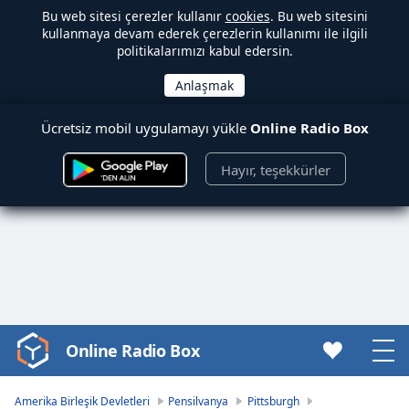
Bu web sitesi çerezler kullanır
cookies
. Bu web sitesini
kullanmaya devam ederek çerezlerin kullanımı ile ilgili
politikalarımızı kabul edersin.
Ücretsiz mobil uygulamayı yükle
Online Radio Box
Hayır, teşekkürler
Online Radio Box
Video
Player
is
Amerika Birleşik Devletleri
Pensilvanya
Pittsburgh