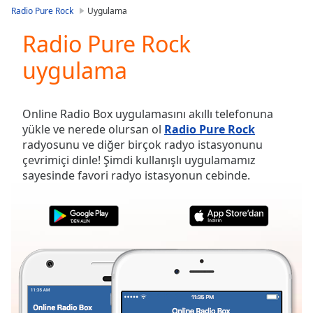
loading.
Radio Pure Rock
Uygulama
Play
Video
Radio Pure Rock
Play
uygulama
Skip
Backward
Skip
Forward
Online Radio Box uygulamasını akıllı telefonuna
Mute
yükle ve nerede olursan ol
Radio Pure Rock
Current
radyosunu ve diğer birçok radyo istasyonunu
Time
0:00
çevrimiçi dinle! Şimdi kullanışlı uygulamamız
/
sayesinde favori radyo istasyonun cebinde.
Duration
-:-
Loaded
:
0.00%
Stream
Type
LIVE
Seek to
live,
currently
behind
live
LIVE