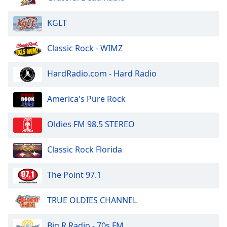
of
dialog
KGLT
window.
Escape
Classic Rock - WIMZ
will
cancel
and
HardRadio.com - Hard Radio
close
the
America's Pure Rock
window.
Oldies FM 98.5 STEREO
Text
Color
Classic Rock Florida
Opacity
The Point 97.1
Text
TRUE OLDIES CHANNEL
Background
Color
Big R Radio - 70s FM