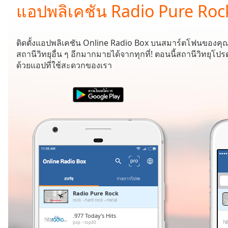
Current
แอปพลิเคชัน Radio Pure Roc
Time
0:00
/
Duration
-:-
ติดตั้งแอปพลิเคชัน Online Radio Box บนสมาร์ตโฟนของคุ
Loaded
:
สถานีวิทยุอื่น ๆ อีกมากมายได้จากทุกที่! ตอนนี้สถานีวิทยุ
0.00%
ด้วยแอปที่ใช้สะดวกของเรา
0:00
Stream
Type
LIVE
Seek to
live,
currently
behind
live
LIVE
Remaining
Time
-
-:-
สหรัฐ
รายการโปรด
1x
Radio Pure Rock
rock
hard rock
metal
Playback
Rate
.977 Today's Hits
pop
top40