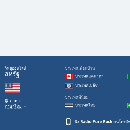
Audio
Track
Picture-
in-
Picture
Fullscreen
This
is
a
modal
window.
วิทยุออนไลน์
ประเทศเพื่อนบ้าน
สหรัฐ
ประเทศแคนาดา
Beginning
of
ประเทศเบลีซ
dialog
ประเทศที่นิยม
window.
ภาษา:
Escape
ประเทศไทย
ภาษาไทย
will
cancel
ฟัง
Radio Pure Rock
บนโทรศัพ
and
close