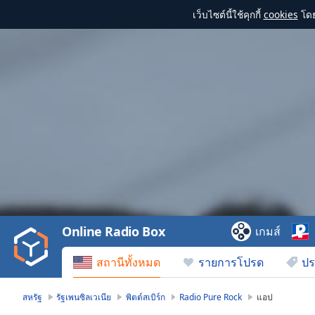
เว็บไซต์นี้ใช้คุกกี้
cookies
โดย
Video
Player
is
loading.
Play
Video
Online Radio Box
เกมส์
Play
Skip
สถานีทั้งหมด
รายการโปรด
ปร
Backward
Skip
Forward
สหรัฐ
รัฐเพนซิลเวเนีย
พิตต์สเบิร์ก
Radio Pure Rock
แอป
Mute