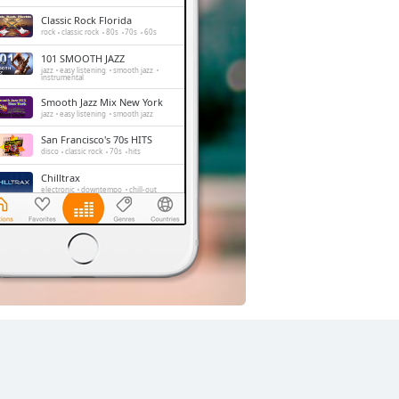
Classic Rock Florida
rock
classic rock
80s
70s
60s
101 SMOOTH JAZZ
jazz
easy listening
smooth jazz
instrumental
Smooth Jazz Mix New York
jazz
easy listening
smooth jazz
San Francisco's 70s HITS
disco
classic rock
70s
hits
Chilltrax
electronic
downtempo
chill-out
FOX News Talk
news
talk
Side Street Radio
dance
electronic
trance
house
progressive house
club