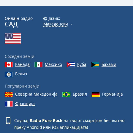
Font
Family
Онлајн радио
Јазик:
САД
Македонски
Reset
Done
Close
Modal
Соседни земји
Dialog
End
Канада
Мексико
Куба
Бахами
of
Белиз
dialog
window.
Популарни земји
Северна Македонија
Бразил
Германија
Франција
Слушај
Radio Pure Rock
на твојот смартфон бесплатно
преку
Android
или
iOS
апликацијата!