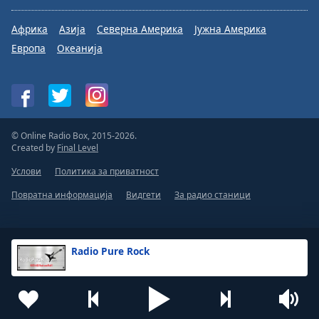
Африка
Азија
Северна Америка
Јужна Америка
Европа
Океанија
© Online Radio Box, 2015-2026.
Created by
Final Level
Услови
Политика за приватност
Повратна информација
Видгети
За радио станици
Radio Pure Rock