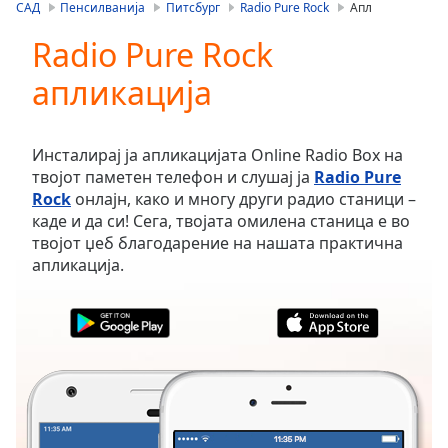
is
САД
Пенсилванија
Питсбург
Radio Pure Rock
Апл
loading.
Radio Pure Rock
Play
Video
апликација
Play
Skip
Backward
Skip
Инсталирај ја апликацијата Online Radio Box на
Forward
твојот паметен телефон и слушај ја
Radio Pure
Mute
Rock
онлајн, како и многу други радио станици –
Current
каде и да си! Сега, твојата омилена станица е во
Time
0:00
твојот џеб благодарение на нашата практична
/
апликација.
Duration
-:-
Loaded
:
0.00%
Stream
Type
LIVE
Seek to
live,
currently
behind
live
LIVE