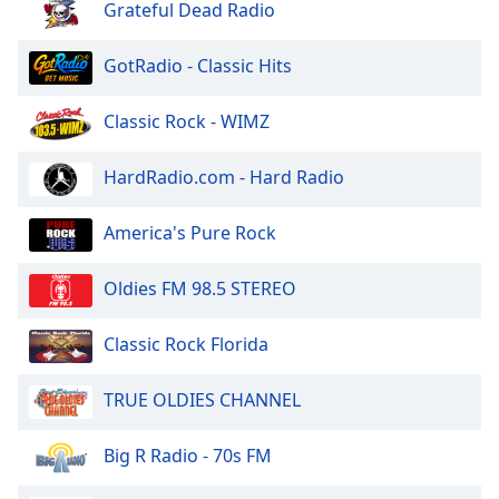
Beginning
Grateful Dead Radio
of
dialog
GotRadio - Classic Hits
window.
Escape
Classic Rock - WIMZ
will
cancel
and
HardRadio.com - Hard Radio
close
the
America's Pure Rock
window.
Oldies FM 98.5 STEREO
Text
Color
Classic Rock Florida
Opacity
TRUE OLDIES CHANNEL
Text
Big R Radio - 70s FM
Background