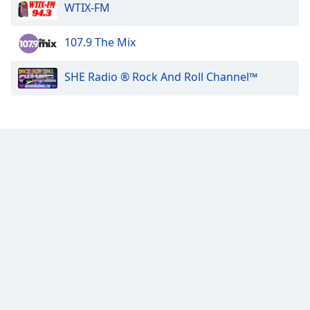
Color
WTIX-FM
Opacity
107.9 The Mix
SHE Radio ® Rock And Roll Channel™
Caption
Area
Background
Color
Opacity
Font
Size
Text
Edge
Style