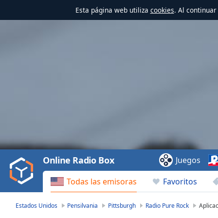
Esta página web utiliza
cookies
. Al continua
Video
Player
is
loading.
Play
Video
Online Radio Box
Juegos
Play
Skip
Todas las emisoras
Favoritos
Backward
Skip
Forward
Estados Unidos
Pensilvania
Pittsburgh
Radio Pure Rock
Aplica
Mute