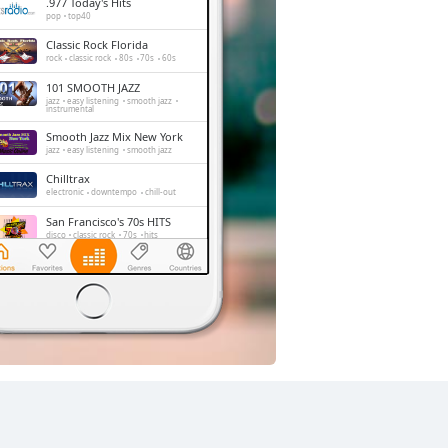
.977 Today's Hits
pop
top40
Classic Rock Florida
rock
classic rock
80s
70s
60s
101 SMOOTH JAZZ
jazz
easy listening
smooth jazz
instrumental
Smooth Jazz Mix New York
jazz
easy listening
smooth jazz
Chilltrax
electronic
downtempo
chill-out
San Francisco's 70s HITS
disco
classic rock
70s
hits
Absolute Chillout
lounge
downtempo
easy listening
chill-out
Side Street Radio
dance
electronic
trance
house
progressive house
club