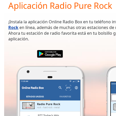
Current
Aplicación Radio Pure Rock
Time
0:00
/
Duration
-:-
¡Instala la aplicación Online Radio Box en tu teléfono i
Loaded
:
Rock
en línea, además de muchas otras estaciones de 
0.00%
Ahora tu estación de radio favorita está en tu bolsillo 
0:00
aplicación.
Stream
Type
LIVE
Seek to
live,
currently
behind
live
LIVE
Remaining
Time
-
-:-
1x
ESTADOS UNIDOS
FAVORITOS
Playback
Radio Pure Rock
Rate
rock
hard rock
metal
.977 Today's Hits