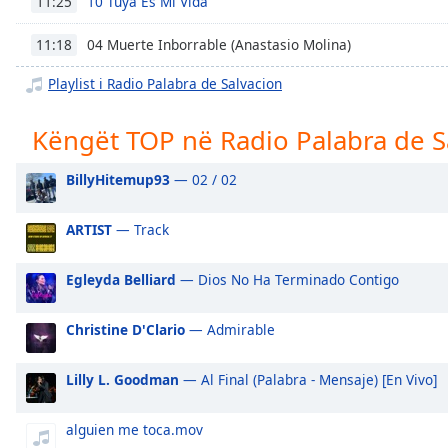
10 Tuya Es Mi Vida
11:25
Chapters
Chapters
04 Muerte Inborrable (Anastasio Molina)
11:18
Playlist i Radio Palabra de Salvacion
Descriptions
descriptions
Këngët TOP në Radio Palabra de S
off
,
selected
BillyHitemup93
— 02 / 02
Subtitles
ARTIST
— Track
subtitles
settings
,
Egleyda Belliard
— Dios No Ha Terminado Contigo
opens
subtitles
settings
Christine D'Clario
— Admirable
dialog
subtitles
Lilly L. Goodman
— Al Final (Palabra - Mensaje) [En Vivo]
off
,
selected
alguien me toca.mov