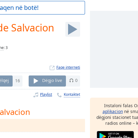
aqen në botë!
de Salvacion
me
:
3
Faqe interneti
ëlqej
16
Dëgjo live
0
Playlist
Kontaktet
Instaloni falas 
alvacion
aplikacion
në smar
dëgjoni stacionet tu
radios online – 