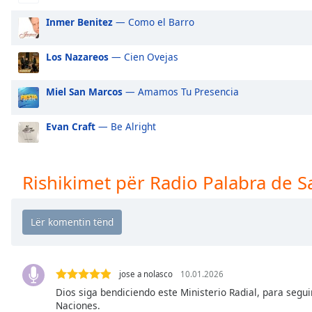
Audio
Track
Inmer Benitez
— Como el Barro
Picture-
in-
Los Nazareos
— Cien Ovejas
Picture
Fullscreen
Miel San Marcos
— Amamos Tu Presencia
This
is
a
Evan Craft
— Be Alright
modal
window.
Rishikimet për Radio Palabra de S
Beginning
of
dialog
window.
Escape
will
jose a nolasco
10.01.2026
cancel
Dios siga bendiciendo este Ministerio Radial, para segui
and
Naciones.
close