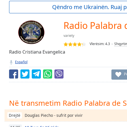
Current
Qëndro me Ukrainën. Ruaj p
Time
0:00
/
Duration
-:-
Radio Palabra 
Loaded
:
0.00%
variety
0:00
Vlerësim:
4.3
Shqyrti
Stream
Type
Radio Cristiana Evangelica
LIVE
Seek to
Español
live,
currently
behind
P
live
LIVE
Remaining
Time
-
-:-
Në transmetim Radio Palabra de S
1x
Playback
Douglas Piecho - sufrit por vivir
Drejtë
Rate