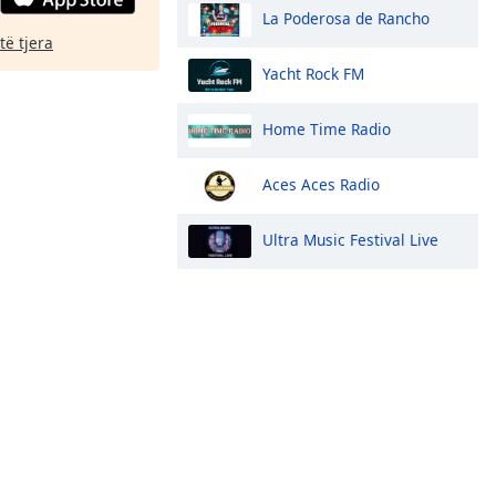
La Poderosa de Rancho
të tjera
Yacht Rock FM
Home Time Radio
Aces Aces Radio
Ultra Music Festival Live