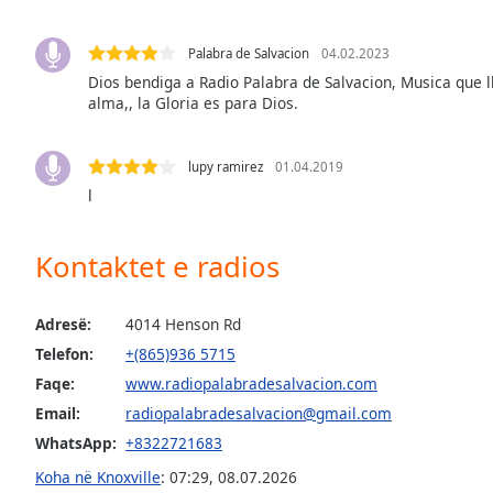
the
window.
Palabra de Salvacion
04.02.2023
Dios bendiga a Radio Palabra de Salvacion, Musica que l
Text
alma,, la Gloria es para Dios.
Color
lupy ramirez
01.04.2019
Opacity
l
Text
Kontaktet e radios
Background
Color
Adresë:
4014 Henson Rd
Telefon:
+(865)936 5715
Opacity
Faqe:
www.radiopalabradesalvacion.com
Email:
radiopalabradesalvacion@gmail.com
Caption
WhatsApp:
+8322721683
Area
Background
Koha në Knoxville
:
07:29
,
08.07.2026