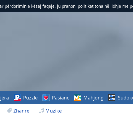
r përdorimin e kësaj faqeje, ju pranoni politikat tona në lidhje me 
jëra
Puzzle
Pasianc
Mahjong
Sudok
Zhanre
Muzikë