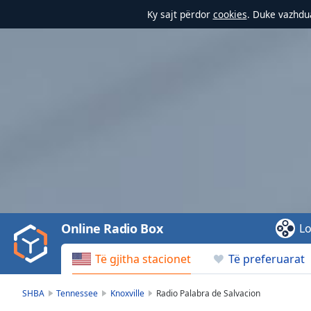
Ky sajt përdor
cookies
. Duke vazhdua
Video
Player
is
loading.
Play
Video
Online Radio Box
Lo
Play
Skip
Të gjitha stacionet
Të preferuarat
Backward
Skip
Forward
SHBA
Tennessee
Knoxville
Radio Palabra de Salvacion
Mute