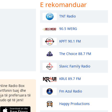
E rekomanduar
TNT Radio
90.5 WERG
KPFT 90.1 FM
The Choice 88.7 FM
Slavic Family Radio
KRUI 89.7 FM
Online Radio Box
tfonin tuaj dhe
Fm Azul Radio
aja të preferuara të
kudo që të jeni!
Happy Productions