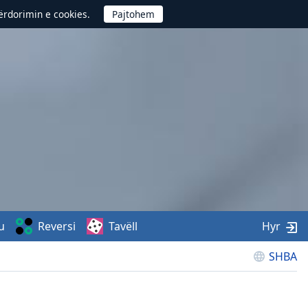
përdorimin e cookies.
u
Reversi
Tavëll
Hyr
SHBA