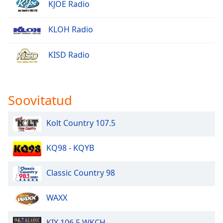
KJOE Radio
Opacity
KLOH Radio
Caption
Area
KISD Radio
Background
Color
Soovitatud
Opacity
Kolt Country 107.5
Font
Size
KQ98 - KQYB
Text
Classic Country 98
Edge
Style
WAXX
Font
KIX 106.5 WKCH