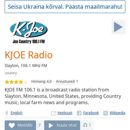
Play
Seisa Ukraina kõrval. Päästa maailmarahu!
Video
Play
Skip
Backward
Skip
Forward
Mute
Current
KJOE Radio
Time
0:00
/
Slayton, 106.1 MHz FM
Duration
-:-
country
Loaded
:
0.00%
Hinnang:
4.0
Arvustused
:
1
Stream
KJOE FM 106.1 is a broadcast radio station from
Type
LIVE
Slayton, Minnesota, United States, providing Country
music, local farm news and programs.
Seek to
live,
currently
English
Veebisait
behind
live
LIVE
Remaining
Meeldib
7
Kuula otse
1