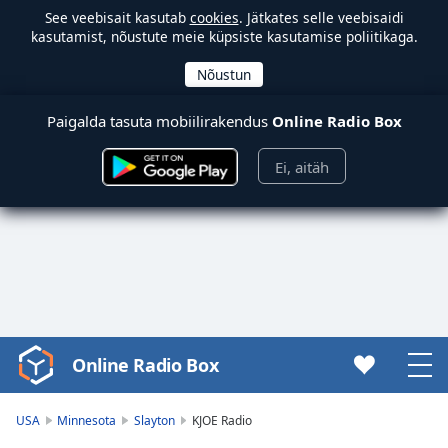
See veebisait kasutab
cookies
. Jätkates selle veebisaidi
kasutamist, nõustute meie küpsiste kasutamise poliitikaga.
Paigalda tasuta mobiilirakendus
Online Radio Box
Ei, aitäh
Online Radio Box
Video
Player
is
USA
Minnesota
Slayton
KJOE Radio
loading.