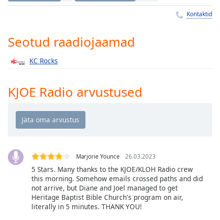
Time
-
-:-
Kontaktid
1x
Seotud raadiojaamad
Playback
Rate
KC Rocks
Chapters
KJOE Radio arvustused
Chapters
Descriptions
descriptions
off
,
selected
Marjorie Younce
26.03.2023
5 Stars. Many thanks to the KJOE/KLOH Radio crew
Subtitles
this morning. Somehow emails crossed paths and did
not arrive, but Diane and Joel managed to get
subtitles
Heritage Baptist Bible Church's program on air,
settings
,
literally in 5 minutes. THANK YOU!
opens