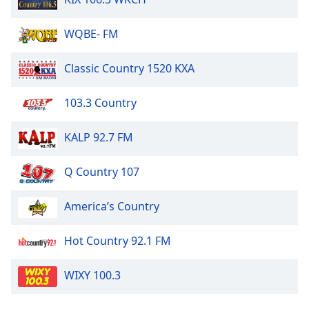
Family
WQBE- FM
Reset
Classic Country 1520 KXA
Done
Close
Modal
103.3 Country
Dialog
End
KALP 92.7 FM
of
dialog
window.
Q Country 107
America’s Country
Hot Country 92.1 FM
WIXY 100.3