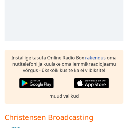
dialog
window.
Escape
will
cancel
and
close
the
window.
Installige tasuta Online Radio Box
rakendus
oma
nutitelefoni ja kuulake oma lemmikraadiojaamu
Text
võrgus - ükskõik kus te ka ei viibiksite!
Color
Opacity
muud valikud
Text
Background
Christensen Broadcasting
Color