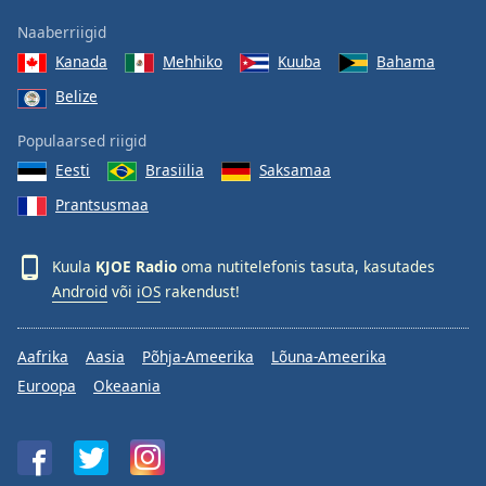
Naaberriigid
Kanada
Mehhiko
Kuuba
Bahama
Belize
Populaarsed riigid
Eesti
Brasiilia
Saksamaa
Prantsusmaa
Kuula
KJOE Radio
oma nutitelefonis tasuta, kasutades
Android
või
iOS
rakendust!
Aafrika
Aasia
Põhja-Ameerika
Lõuna-Ameerika
Euroopa
Okeaania