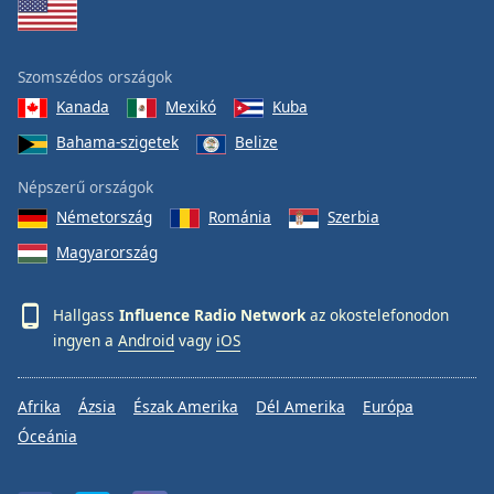
Szomszédos országok
Kanada
Mexikó
Kuba
Bahama-szigetek
Belize
Népszerű országok
Németország
Románia
Szerbia
Magyarország
Hallgass
Influence Radio Network
az okostelefonodon
ingyen a
Android
vagy
iOS
Afrika
Ázsia
Észak Amerika
Dél Amerika
Európa
Óceánia