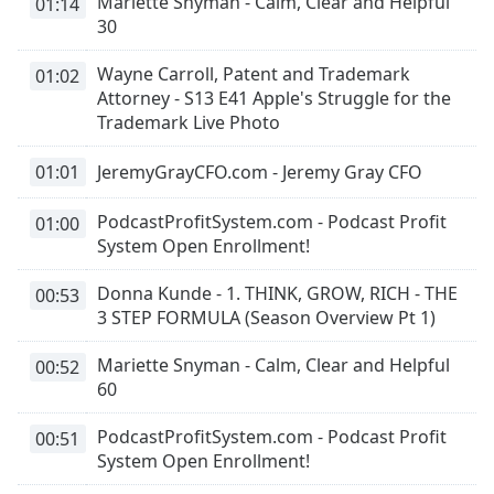
Mariette Snyman - Calm, Clear and Helpful
01:14
of
30
dialog
window.
Wayne Carroll, Patent and Trademark
01:02
Escape
Attorney - S13 E41 Apple's Struggle for the
will
Trademark Live Photo
cancel
and
01:01
JeremyGrayCFO.com - Jeremy Gray CFO
close
the
PodcastProfitSystem.com - Podcast Profit
01:00
window.
System Open Enrollment!
Text
Donna Kunde - 1. THINK, GROW, RICH - THE
00:53
Color
3 STEP FORMULA (Season Overview Pt 1)
Mariette Snyman - Calm, Clear and Helpful
Opacity
00:52
60
Text
PodcastProfitSystem.com - Podcast Profit
00:51
Background
System Open Enrollment!
Color