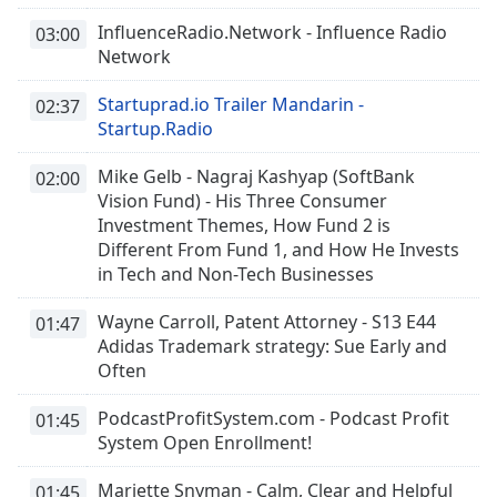
Remaining
Time
-
InfluenceRadio.Network - Influence Radio
03:00
-:-
Network
1x
Startuprad.io Trailer Mandarin -
02:37
Startup.Radio
Playback
Rate
Mike Gelb - Nagraj Kashyap (SoftBank
02:00
Chapters
Vision Fund) - His Three Consumer
Investment Themes, How Fund 2 is
Chapters
Different From Fund 1, and How He Invests
in Tech and Non-Tech Businesses
Descriptions
descriptions
Wayne Carroll, Patent Attorney - S13 E44
01:47
off
,
Adidas Trademark strategy: Sue Early and
selected
Often
Subtitles
PodcastProfitSystem.com - Podcast Profit
01:45
System Open Enrollment!
subtitles
settings
,
Mariette Snyman - Calm, Clear and Helpful
01:45