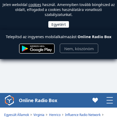
Jelen weboldal
cookies
használ. Amennyiben tovább böngészed az
oldalt, elfogadod a cookies használatára vonatkozó
szabályzatunkat.
Telepítsd az ingyenes mobilalkalmazást
Online Radio Box
Nem, köszönöm
Online Radio Box
Video
Player
is
Egyesült Államok
Virginia
Henrico
Influence Radio Network