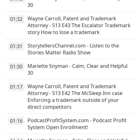
opens
30
subtitles
settings
Wayne Carroll, Patent and Trademark
01:32
dialog
Attorney - S13 E43 The Escalator Trademark
subtitles
story How to lose a trademark
off
,
selected
StorytellersChannel.com - Listen to the
01:31
Stories Matter Radio Show
Audio
Track
Mariette Snyman - Calm, Clear and Helpful
01:30
Picture-
30
in-
Picture
Wayne Carroll, Patent and Trademark
01:17
Fullscreen
Attorney - S13 E42 The McSleep Inn case
This
Enforcing a trademark outside of your
is
direct competitors
a
modal
PodcastProfitSystem.com - Podcast Profit
01:16
window.
System Open Enrollment!
Beginning