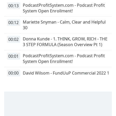
Font
PodcastProfitSystem.com - Podcast Profit
00:13
Family
System Open Enrollment!
Mariette Snyman - Calm, Clear and Helpful
00:12
Reset
30
Done
Close
Donna Kunde - 1. THINK, GROW, RICH - THE
00:02
Modal
3 STEP FORMULA (Season Overview Pt 1)
Dialog
End
PodcastProfitSystem.com - Podcast Profit
00:01
of
System Open Enrollment!
dialog
window.
00:00
David Wilsom - FundUuP Commercial 2022 1