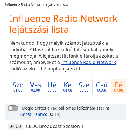
loading.
Influence Radio Network lejátszási lista
Play
Video
Influence Radio Network
Play
lejátszási lista
Skip
Backward
Skip
Nem tudod, hogy melyik számot játszották a
Forward
rádióban? Használd a szolgáltatásunkat, amely
Mute
megmondja! A lejátszási listánk eltárolja azokat a
Current
számokat, amelyeket a
Influence Radio Network
Time
0:00
rádió az elmúlt 7 napban játszott.
/
Duration
-:-
Loaded
:
Szo
Vas
Hé
Ke
Sze
Csü
Pé
0.00%
01.08
02.08
03.08
04.08
05.08
06.08
07.08
Stream
Type
LIVE
Megjelenítés a rádióállomás időzónája szerint
Seek to
live,
(
most Henrico
00:15)
currently
behind
04:00
CBDC Broadcast Session 1
live
LIVE