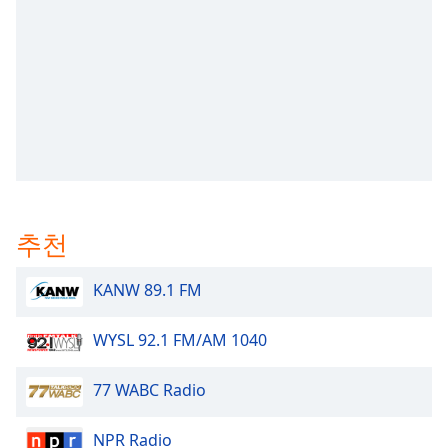
subtitles
settings
dialog
subtitles
off
,
selected
Audio
Track
Picture-
in-
추천
Picture
Fullscreen
This
KANW 89.1 FM
is
a
WYSL 92.1 FM/AM 1040
modal
window.
77 WABC Radio
Beginning
of
NPR Radio