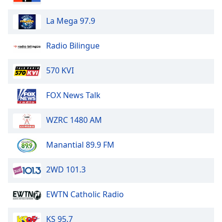
dialog
window.
La Mega 97.9
Escape
will
Radio Bilingue
cancel
and
570 KVI
close
the
window.
FOX News Talk
Text
WZRC 1480 AM
Color
Manantial 89.9 FM
Opacity
2WD 101.3
Text
EWTN Catholic Radio
Background
Color
KS 95.7