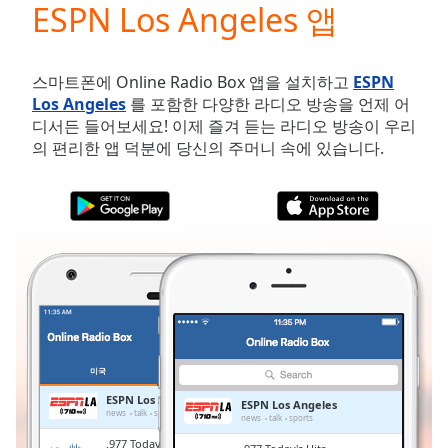
ESPN Los Angeles 앱
Play
Video
Play
Skip
스마트폰에 Online Radio Box 앱을 설치하고
ESPN
Backward
Los Angeles
를 포함한 다양한 라디오 방송을 언제 어
Skip
디서든 들어보세요! 이제 즐겨 듣는 라디오 방송이 우리
Forward
의 편리한 앱 덕분에 당신의 주머니 속에 있습니다.
Mute
Current
Time
0:00
/
Duration
-:-
Loaded
:
0.00%
Stream
Type
LIVE
Seek to
live,
미국
즐겨찾기
currently
behind
ESPN Los Angeles
ESPN Los Angeles
live
LIVE
news
talk
sports
news
talk
sports
Remaining
.977 Today's Hits