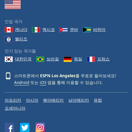
Family
인접 국가
Reset
캐나다
멕시코
쿠바
바하마
Done
Close
벨리즈
Modal
Dialog
인기 있는 국가들
End
of
대한민국
브라질
독일
프랑스
dialog
window.
스마트폰에서
ESPN Los Angeles
를 무료로 들어보세요!
Android
또는
iOS
앱을 통해 이용할 수 있습니다.
아프리카
아시아
북아메리카
남아메리카
유럽
오세아니아