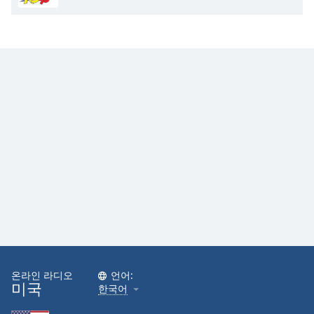
Opacity
Caption
Area
Background
Color
Opacity
Font
Size
Text
Edge
Style
온라인 라디오
언어:
미국
한국어
Font