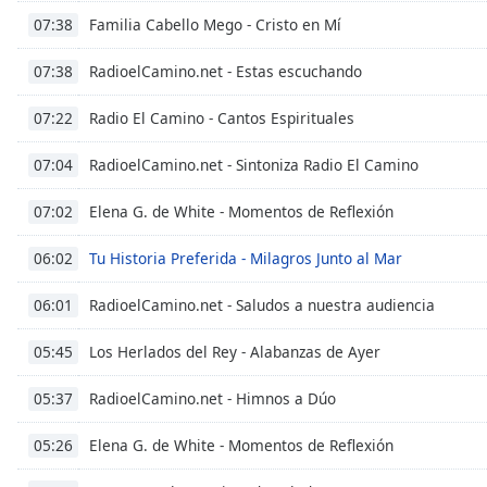
Color
Familia Cabello Mego - Cristo en Mí
07:38
Opacity
RadioelCamino.net - Estas escuchando
07:38
Radio El Camino - Cantos Espirituales
07:22
Font
Size
RadioelCamino.net - Sintoniza Radio El Camino
07:04
Elena G. de White - Momentos de Reflexión
07:02
Text
Edge
Tu Historia Preferida - Milagros Junto al Mar
06:02
Style
RadioelCamino.net - Saludos a nuestra audiencia
06:01
Font
Los Herlados del Rey - Alabanzas de Ayer
Family
05:45
RadioelCamino.net - Himnos a Dúo
05:37
Reset
Elena G. de White - Momentos de Reflexión
Done
05:26
Close
Modal