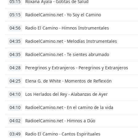
Roxana Ayala - Gotitas de Salud
05:15
Dialog
End
RadioelCamino.net - Yo Soy el Camino
05:15
of
dialog
Radio El Camino - Himnos Instrumentales
04:56
window.
RadioelCamino.net - Melodías Instrumentales
04:35
RadioelCamino.net - Te sientes abrumado
04:35
Peregrinos y Extranjeros - Peregrinos y Extranjeros
04:28
Elena G. de White - Momentos de Reflexión
04:25
Los Herlados del Rey - Alabanzas de Ayer
04:10
RadioelCamino.net - En el camino de la vida
04:10
RadioelCamino.net - Himnos a Dúo
04:02
Radio El Camino - Cantos Espirituales
03:49