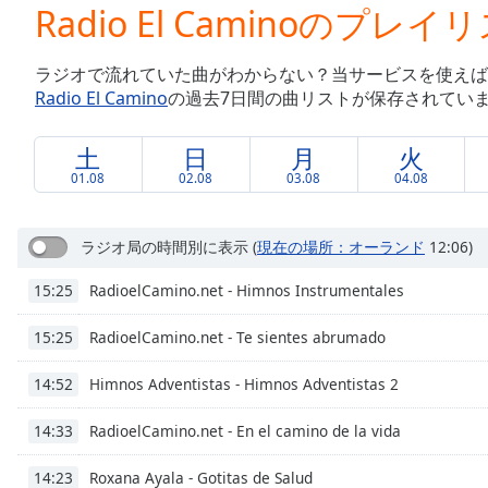
Current
Radio El Caminoのプレイ
Time
0:00
/
ラジオで流れていた曲がわからない？当サービスを使えば
Duration
-:-
Radio El Camino
の過去7日間の曲リストが保存されてい
Loaded
:
0.00%
0:00
土
日
月
火
Stream
01.08
02.08
03.08
04.08
Type
LIVE
Seek to
live,
ラジオ局の時間別に表示
(
現在の場所：オーランド
12:06)
currently
behind
RadioelCamino.net - Himnos Instrumentales
15:25
live
LIVE
Remaining
Time
-
RadioelCamino.net - Te sientes abrumado
15:25
-:-
Himnos Adventistas - Himnos Adventistas 2
14:52
1x
RadioelCamino.net - En el camino de la vida
14:33
Playback
Rate
Roxana Ayala - Gotitas de Salud
14:23