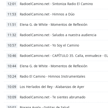
Audio
RadioelCamino.net - Sintoniza Radio El Camino
12:01
Track
RadioelCamino.net - Himnos a Dúo
11:53
Picture-
in-
Picture
Elena G. de White - Momentos de Reflexión
11:51
Fullscreen
This
RadioelCamino.net - Saludos a nuestra audiencia
11:32
is
a
RadioelCamino.net - Yo Soy el Camino
10:57
modal
window.
RadioelCamino.net - CAPÍTULO 35. Calla, enmudece -
10:46
Beginning
Elena G. de White - Momentos de Reflexión
10:44
of
dialog
Radio El Camino - Himnos Instrumentales
10:24
window.
Escape
Los Herlados del Rey - Alabanzas de Ayer
10:09
will
cancel
RadioelCamino.net - Te sientes abrumado
10:09
and
Roxana Ayala - Gotitas de Salud
close
10:02