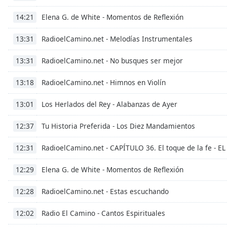
Chapters
Elena G. de White - Momentos de Reflexión
14:21
Chapters
RadioelCamino.net - Melodías Instrumentales
13:31
Descriptions
descriptions
RadioelCamino.net - No busques ser mejor
13:31
off
,
RadioelCamino.net - Himnos en Violín
selected
13:18
Los Herlados del Rey - Alabanzas de Ayer
Subtitles
13:01
subtitles
Tu Historia Preferida - Los Diez Mandamientos
12:37
settings
,
opens
RadioelCamino.net - CAPÍTULO 36. El toque de la fe -
12:31
subtitles
settings
Elena G. de White - Momentos de Reflexión
12:29
dialog
subtitles
RadioelCamino.net - Estas escuchando
12:28
off
,
selected
Radio El Camino - Cantos Espirituales
12:02