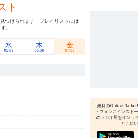
リスト
見つけられます！プレイリストには
ます。
水
木
金
05.08
06.08
07.08
無料のOnline Radio 
トフォンにインスト
のラジオ局をオンライ
どこに