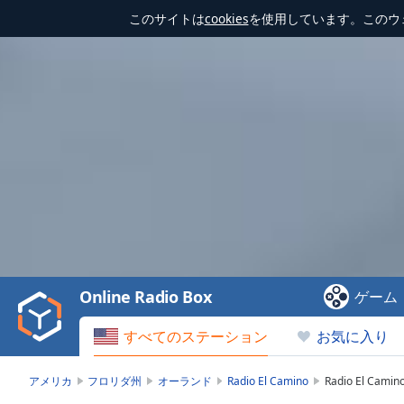
このサイトは
cookies
を使用しています。このウ
Video
Player
is
loading.
Play
Video
Online Radio Box
ゲーム
Play
Skip
すべてのステーション
お気に入り
Backward
Skip
Forward
アメリカ
フロリダ州
オーランド
Radio El Camino
Radio El Ca
Mute