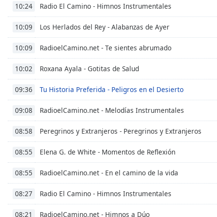
Chapters
Radio El Camino - Himnos Instrumentales
10:24
Chapters
Los Herlados del Rey - Alabanzas de Ayer
10:09
Descriptions
RadioelCamino.net - Te sientes abrumado
10:09
descriptions
off
,
Roxana Ayala - Gotitas de Salud
10:02
selected
Tu Historia Preferida - Peligros en el Desierto
09:36
Subtitles
RadioelCamino.net - Melodías Instrumentales
09:08
subtitles
settings
,
Peregrinos y Extranjeros - Peregrinos y Extranjeros
08:58
opens
subtitles
Elena G. de White - Momentos de Reflexión
08:55
settings
dialog
RadioelCamino.net - En el camino de la vida
08:55
subtitles
off
,
Radio El Camino - Himnos Instrumentales
08:27
selected
RadioelCamino.net - Himnos a Dúo
08:21