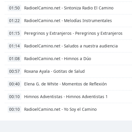
Dialog
RadioelCamino.net - Sintoniza Radio El Camino
01:50
End
of
RadioelCamino.net - Melodías Instrumentales
01:22
dialog
window.
Peregrinos y Extranjeros - Peregrinos y Extranjeros
01:15
RadioelCamino.net - Saludos a nuestra audiencia
01:14
RadioelCamino.net - Himnos a Dúo
01:08
Roxana Ayala - Gotitas de Salud
00:57
Elena G. de White - Momentos de Reflexión
00:40
Himnos Adventistas - Himnos Adventistas 1
00:10
RadioelCamino.net - Yo Soy el Camino
00:10