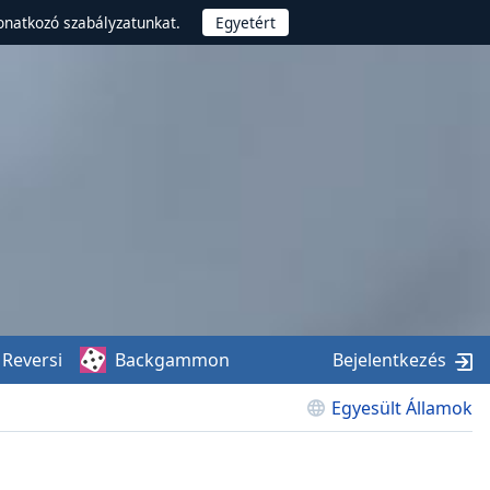
onatkozó szabályzatunkat.
Reversi
Backgammon
Bejelentkezés
Egyesült Államok