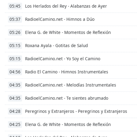
Los Herlados del Rey - Alabanzas de Ayer
the
05:45
window.
RadioelCamino.net - Himnos a Dúo
05:37
Text
Elena G. de White - Momentos de Reflexión
05:26
Color
Roxana Ayala - Gotitas de Salud
05:15
Opacity
RadioelCamino.net - Yo Soy el Camino
05:15
Text
Radio El Camino - Himnos Instrumentales
04:56
Background
Color
RadioelCamino.net - Melodías Instrumentales
04:35
RadioelCamino.net - Te sientes abrumado
04:35
Opacity
Peregrinos y Extranjeros - Peregrinos y Extranjeros
04:28
Caption
Elena G. de White - Momentos de Reflexión
04:25
Area
Background