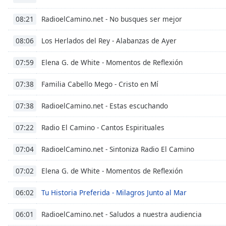
Audio
Track
RadioelCamino.net - No busques ser mejor
08:21
Picture-
in-
Los Herlados del Rey - Alabanzas de Ayer
08:06
Picture
Fullscreen
Elena G. de White - Momentos de Reflexión
07:59
This
is
Familia Cabello Mego - Cristo en Mí
07:38
a
modal
RadioelCamino.net - Estas escuchando
07:38
window.
Radio El Camino - Cantos Espirituales
07:22
Beginning
of
RadioelCamino.net - Sintoniza Radio El Camino
07:04
dialog
window.
Elena G. de White - Momentos de Reflexión
07:02
Escape
will
Tu Historia Preferida - Milagros Junto al Mar
06:02
cancel
and
RadioelCamino.net - Saludos a nuestra audiencia
06:01
close