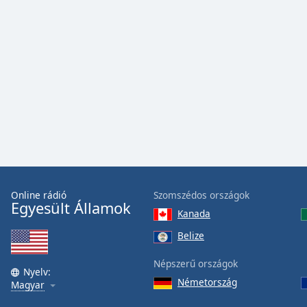
Online rádió
Szomszédos országok
Egyesült Államok
Kanada
Belize
Népszerű országok
Nyelv:
Németország
Magyar