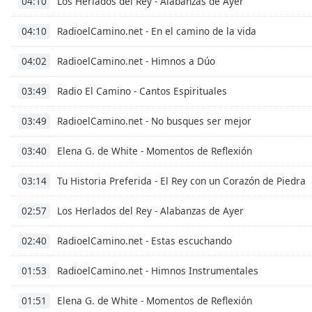
Los Herlados del Rey - Alabanzas de Ayer
04:10
Color
RadioelCamino.net - En el camino de la vida
04:10
Opacity
RadioelCamino.net - Himnos a Dúo
04:02
Font
Radio El Camino - Cantos Espirituales
03:49
Size
RadioelCamino.net - No busques ser mejor
03:49
Text
Elena G. de White - Momentos de Reflexión
03:40
Edge
Style
Tu Historia Preferida - El Rey con un Corazón de Piedra
03:14
Font
Los Herlados del Rey - Alabanzas de Ayer
02:57
Family
RadioelCamino.net - Estas escuchando
02:40
Reset
RadioelCamino.net - Himnos Instrumentales
01:53
Done
Elena G. de White - Momentos de Reflexión
01:51
Close
Modal