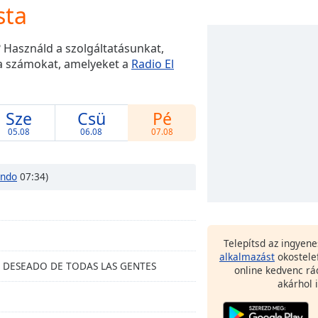
sta
 Használd a szolgáltatásunkat,
t a számokat, amelyeket a
Radio El
Sze
Csü
Pé
05.08
06.08
07.08
ando
07:34)
Telepítsd az ingyen
alkalmazást
okostele
 EL DESEADO DE TODAS LAS GENTES
online kedvenc rá
akárhol i