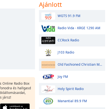
Ajánlott
WGTS 91.9 FM
Radio Vida - KRGE 1290 AM
CCRock Radio
J103 Radio
Old Fashioned Christian Music Radio
Joy FM
es Online Radio Box
fonodra és hallgasd
Holy Spirit Radio
dióállomásaidat,
s jársz!
Manantial 89.9 FM