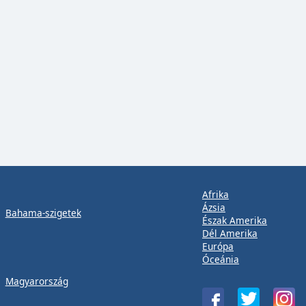
Afrika
Ázsia
Bahama-szigetek
Észak Amerika
Dél Amerika
Európa
Óceánia
Magyarország