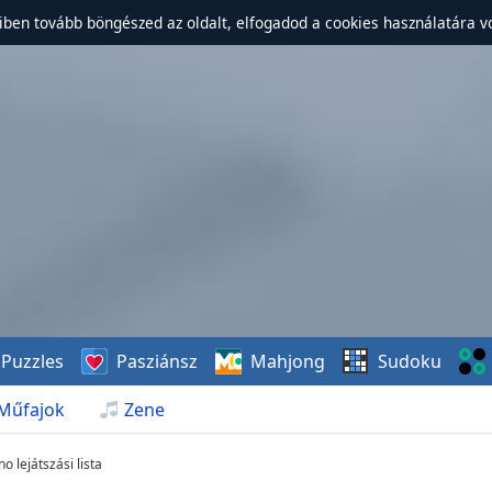
ben tovább böngészed az oldalt, elfogadod a cookies használatára v
Puzzles
Pasziánsz
Mahjong
Sudoku
Műfajok
Zene
o lejátszási lista