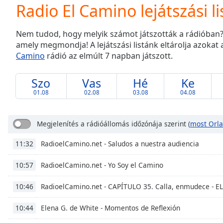
Current
Radio El Camino lejátszási li
Time
0:00
/
Nem tudod, hogy melyik számot játszották a rádióban?
Duration
-:-
amely megmondja! A lejátszási listánk eltárolja azoka
Loaded
:
Camino
rádió az elmúlt 7 napban játszott.
0.00%
0:00
Stream
Szo
Vas
Hé
Ke
Type
LIVE
01.08
02.08
03.08
04.08
Seek to
live,
currently
Megjelenítés a rádióállomás időzónája szerint
(
most Orl
behind
live
LIVE
Remaining
RadioelCamino.net - Saludos a nuestra audiencia
11:32
Time
-
-:-
RadioelCamino.net - Yo Soy el Camino
10:57
RadioelCamino.net - CAPÍTULO 35. Calla, enmudece -
1x
10:46
Playback
Rate
Elena G. de White - Momentos de Reflexión
10:44