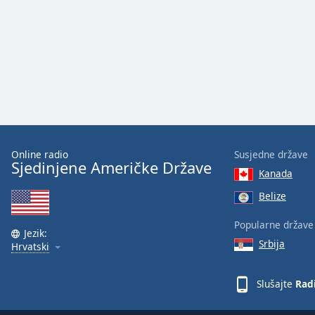
Online radio
Susjedne države
Sjedinjene Američke Države
Kanada
Belize
Popularne države
Jezik:
Srbija
Hrvatski
Slušajte
Rad