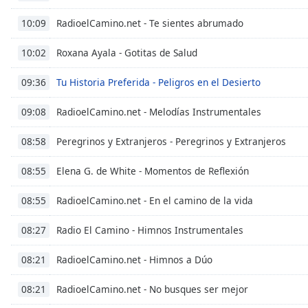
Chapters
RadioelCamino.net - Te sientes abrumado
10:09
Chapters
Roxana Ayala - Gotitas de Salud
10:02
Descriptions
descriptions
Tu Historia Preferida - Peligros en el Desierto
09:36
off
,
RadioelCamino.net - Melodías Instrumentales
selected
09:08
Peregrinos y Extranjeros - Peregrinos y Extranjeros
Subtitles
08:58
subtitles
Elena G. de White - Momentos de Reflexión
08:55
settings
,
opens
RadioelCamino.net - En el camino de la vida
08:55
subtitles
settings
Radio El Camino - Himnos Instrumentales
08:27
dialog
subtitles
RadioelCamino.net - Himnos a Dúo
08:21
off
,
selected
RadioelCamino.net - No busques ser mejor
08:21