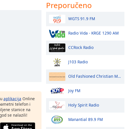
Preporučeno
WGTS 91.9 FM
Radio Vida - KRGE 1290 AM
CCRock Radio
J103 Radio
Old Fashioned Christian Music Radio
Joy FM
nu
aplikacija
Online
pametni telefon i
Holy Spirit Radio
ljene stanice na
god se nalazili!
Manantial 89.9 FM