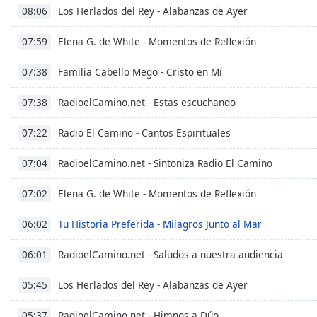
Audio
Los Herlados del Rey - Alabanzas de Ayer
08:06
Track
Elena G. de White - Momentos de Reflexión
07:59
Picture-
in-
Picture
Familia Cabello Mego - Cristo en Mí
07:38
Fullscreen
This
RadioelCamino.net - Estas escuchando
07:38
is
a
Radio El Camino - Cantos Espirituales
07:22
modal
window.
RadioelCamino.net - Sintoniza Radio El Camino
07:04
Beginning
Elena G. de White - Momentos de Reflexión
07:02
of
dialog
Tu Historia Preferida - Milagros Junto al Mar
06:02
window.
Escape
RadioelCamino.net - Saludos a nuestra audiencia
06:01
will
cancel
Los Herlados del Rey - Alabanzas de Ayer
05:45
and
RadioelCamino.net - Himnos a Dúo
close
05:37