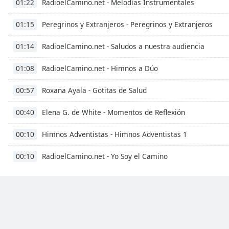
RadioelCamino.net - Melodías Instrumentales
01:22
Dialog
End
Peregrinos y Extranjeros - Peregrinos y Extranjeros
01:15
of
dialog
RadioelCamino.net - Saludos a nuestra audiencia
01:14
window.
RadioelCamino.net - Himnos a Dúo
01:08
Roxana Ayala - Gotitas de Salud
00:57
Elena G. de White - Momentos de Reflexión
00:40
Himnos Adventistas - Himnos Adventistas 1
00:10
RadioelCamino.net - Yo Soy el Camino
00:10