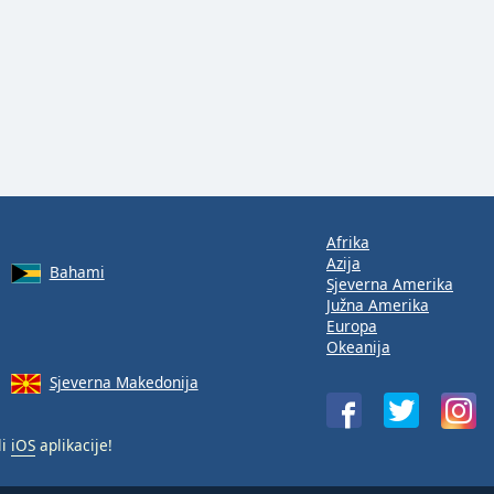
Afrika
Azija
Bahami
Sjeverna Amerika
Južna Amerika
Europa
Okeanija
Sjeverna Makedonija
li
iOS
aplikacije!