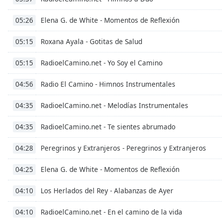
the
Elena G. de White - Momentos de Reflexión
05:26
window.
Roxana Ayala - Gotitas de Salud
05:15
Text
Color
RadioelCamino.net - Yo Soy el Camino
05:15
Opacity
Radio El Camino - Himnos Instrumentales
04:56
RadioelCamino.net - Melodías Instrumentales
04:35
Text
Background
RadioelCamino.net - Te sientes abrumado
04:35
Color
Peregrinos y Extranjeros - Peregrinos y Extranjeros
04:28
Opacity
Elena G. de White - Momentos de Reflexión
04:25
Los Herlados del Rey - Alabanzas de Ayer
04:10
Caption
Area
RadioelCamino.net - En el camino de la vida
04:10
Background