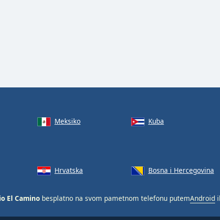
Meksiko
Kuba
Hrvatska
Bosna i Hercegovina
io El Camino
besplatno na svom pametnom telefonu putem
Android
i