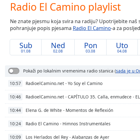
Current
Radio El Camino playlist
Time
0:00
/
Ne znate pjesmu koja svira na radiju? Upotrijebite naš 
Duration
-:-
pohranjuje popis pjesama
Radio El Camino
-a za poslje
Loaded
:
0.00%
0:00
Sub
Ned
Pon
Uto
Stream
01.08
02.08
03.08
04.08
Type
LIVE
Seek to
live,
Pokaži po lokalnim vremenima radio stanica
(
sada je u O
currently
behind
RadioelCamino.net - Yo Soy el Camino
10:57
live
LIVE
Remaining
Time
-
RadioelCamino.net - CAPÍTULO 35. Calla, enmudece -
10:46
-:-
Elena G. de White - Momentos de Reflexión
10:44
1x
Radio El Camino - Himnos Instrumentales
10:24
Playback
Rate
Los Herlados del Rey - Alabanzas de Ayer
10:09