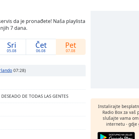
servis da je pronađete! Naša playlista
dnjih 7 dana.
Sri
Čet
Pet
05.08
06.08
07.08
rlando
07:28)
 EL DESEADO DE TODAS LAS GENTES
Instalirajte besplat
Radio Box za vaš 
slušajte vama omi
internetu - gdje 