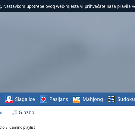
s
. Nastavkom upotrebe ovog web-mjesta vi prihvaćate naša pravila v
e
Slagalice
Pasijans
Mahjong
Sudoku
i
Glazba
io El Camino playlist