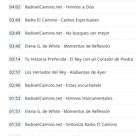
Color
RadioelCamino.net - Himnos a Dúo
04:02
Opacity
Radio El Camino - Cantos Espirituales
03:49
RadioelCamino.net - No busques ser mejor
03:49
Font
Size
Elena G. de White - Momentos de Reflexión
03:40
Tu Historia Preferida - El Rey con un Corazón de Piedra
03:14
Text
Edge
Los Herlados del Rey - Alabanzas de Ayer
02:57
Style
RadioelCamino.net - Estas escuchando
02:40
Font
RadioelCamino.net - Himnos Instrumentales
Family
01:53
Elena G. de White - Momentos de Reflexión
01:51
Reset
RadioelCamino.net - Sintoniza Radio El Camino
Done
01:50
Close
Modal