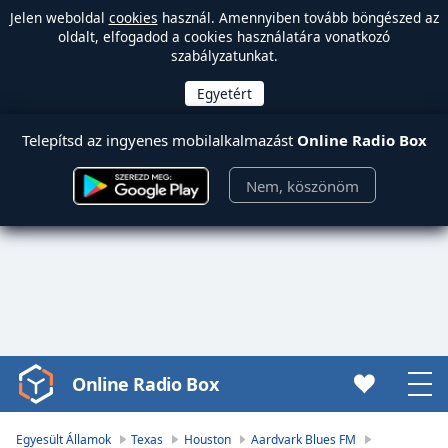
Jelen weboldal
cookies
használ. Amennyiben tovább böngészed az
oldalt, elfogadod a cookies használatára vonatkozó
szabályzatunkat.
Telepítsd az ingyenes mobilalkalmazást
Online Radio Box
Nem, köszönöm
Online Radio Box
Video
Player
is
Egyesült Államok
Texas
Houston
Aardvark Blues FM