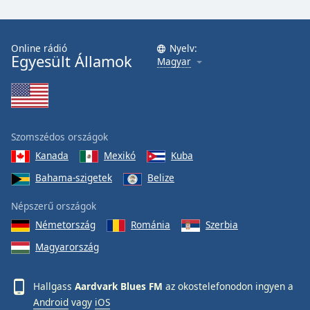
Font
Family
Online rádió
Nyelv:
Egyesült Államok
Magyar
Reset
Done
Close
Modal
Dialog
End
Szomszédos országok
of
Kanada
Mexikó
Kuba
dialog
Bahama-szigetek
Belize
window.
Népszerű országok
Németország
Románia
Szerbia
Magyarország
Hallgass
Aardvark Blues FM
az okostelefonodon ingyen a
Android
vagy
iOS