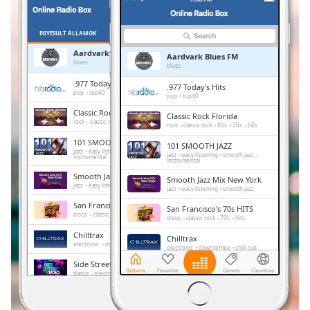
Remaining
Time
-
-:-
EGYESÜLT ÁLLAMOK
KEDVENCEK
Aardvark Blues FM
Aardvark Blues FM
1x
blues
blues
Playback
.977 Today's Hits
.977 Today's Hits
Rate
pop
top40
pop
top40
Classic Rock Florida
Classic Rock Florida
Chapters
rock
classic rock
80s
70s
60s
rock
classic rock
80s
70s
60s
Chapters
101 SMOOTH JAZZ
101 SMOOTH JAZZ
jazz
easy listening
smooth jazz
jazz
easy listening
smooth jazz
instrumental
instrumental
Descriptions
Smooth Jazz Mix New York
Smooth Jazz Mix New York
jazz
easy listening
smooth jazz
jazz
easy listening
smooth jazz
descriptions
San Francisco's 70s HITS
off
,
San Francisco's 70s HITS
disco
classic rock
70s
hits
disco
classic rock
70s
hits
selected
Chilltrax
Chilltrax
electronic
downtempo
chill-out
electronic
downtempo
chill-out
Subtitles
Side Street Radio
Side Street Radio
dance
electronic
trance
house
subtitles
dance
electronic
trance
house
progressive house
club
progressive house
club
settings
,
FOX News Talk
FOX News Talk
news
talk