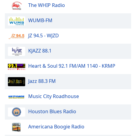
of
The WHIP Radio
dialog
window.
WUMB-FM
Escape
will
JZ 94.5 - WJZD
cancel
and
close
KJAZZ 88.1
the
window.
Heart & Soul 92.1 FM/AM 1140 - KRMP
Text
Jazz 88.3 FM
Color
Music City Roadhouse
Opacity
Houston Blues Radio
Text
Background
Americana Boogie Radio
Color