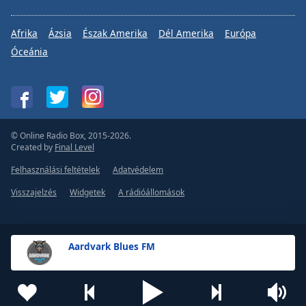
Afrika
Ázsia
Észak Amerika
Dél Amerika
Európa
Óceánia
© Online Radio Box, 2015-2026.
Created by
Final Level
Felhasználási feltételek
Adatvédelem
Visszajelzés
Widgetek
A rádióállomások
Aardvark Blues FM