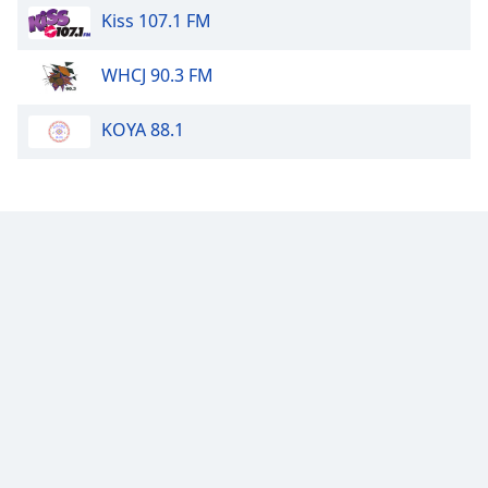
Kiss 107.1 FM
Opacity
WHCJ 90.3 FM
Caption
KOYA 88.1
Area
Background
Color
Opacity
Font
Size
Text
Edge
Style