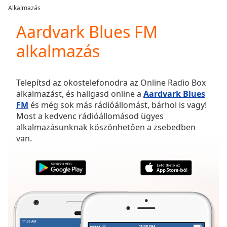
loading.
Alkalmazás
Play
Video
Aardvark Blues FM
Play
alkalmazás
Skip
Backward
Skip
Forward
Telepítsd az okostelefonodra az Online Radio Box
Mute
alkalmazást, és hallgasd online a
Aardvark Blues
Current
FM
és még sok más rádióállomást, bárhol is vagy!
Time
0:00
Most a kedvenc rádióállomásod ügyes
/
alkalmazásunknak köszönhetően a zsebedben
Duration
-:-
van.
Loaded
:
0.00%
Stream
Type
LIVE
Seek to
live,
currently
behind
live
LIVE