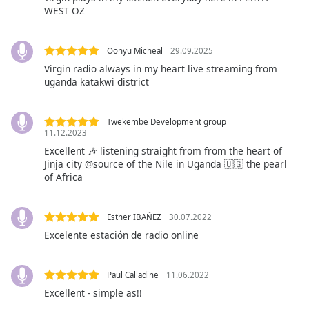
opens
WEST OZ
subtitles
settings
dialog
Oonyu Micheal
29.09.2025
subtitles
Virgin radio always in my heart live streaming from
off
,
uganda katakwi district
selected
Audio
Twekembe Development group
Track
11.12.2023
Excellent 🎶 listening straight from from the heart of
Picture-
Jinja city @source of the Nile in Uganda 🇺🇬 the pearl
in-
of Africa
Picture
Fullscreen
This
Esther IBAÑEZ
30.07.2022
is
Excelente estación de radio online
a
modal
window.
Paul Calladine
11.06.2022
Excellent - simple as!!
Beginning