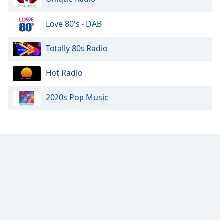
Love 80's - DAB
Totally 80s Radio
Hot Radio
2020s Pop Music