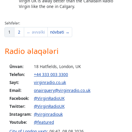
Virgin UK is away better than the Canadain Radio
Virgin like the one in Calgary.
Opacity
Səhifələr:
Caption
1
2
← əvvəlki
növbəti →
Area
Background
Radio əlaqələri
Color
Opacity
Ünvan:
18 Hatfields, London, UK
Telefon:
+44 333 003 3300
Sayt:
virginradio.co.uk
Font
Size
Email:
onairquery@virginradio.co.uk
Facebook:
@VirginRadioUK
Twitter:
@VirginRadioUK
Text
Edge
Instagram:
@virginradiouk
Style
Youtube:
@featured
City of London vaxtı
:
06:47
,
08.08.2026