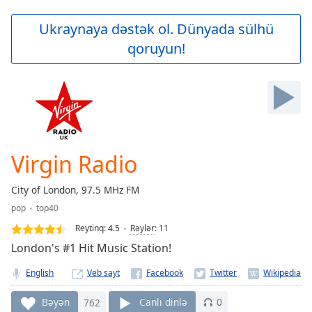
loading.
Play
Ukraynaya dəstək ol. Dünyada sülhü
Video
qoruyun!
Play
Skip
Backward
Skip
Forward
Mute
Current
Time
0:00
Virgin Radio
/
Duration
-:-
City of London, 97.5 MHz FM
Loaded
:
pop
top40
0.00%
Stream
Reytinq:
4.5
Rəylər
:
11
Type
LIVE
London's #1 Hit Music Station!
Seek to
live,
English
Veb sayt
currently
behind
live
LIVE
Bəyən
762
Canlı dinlə
0