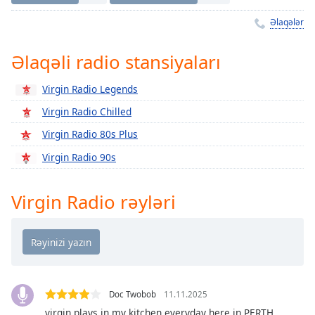
Remaining
Time
-
Əlaqələr
-:-
Əlaqəli radio stansiyaları
1x
Playback
Virgin Radio Legends
Rate
Virgin Radio Chilled
Chapters
Virgin Radio 80s Plus
Chapters
Virgin Radio 90s
Descriptions
Virgin Radio rəyləri
descriptions
off
,
selected
Subtitles
subtitles
Doc Twobob
11.11.2025
settings
,
virgin plays in my kitchen everyday here in PERTH