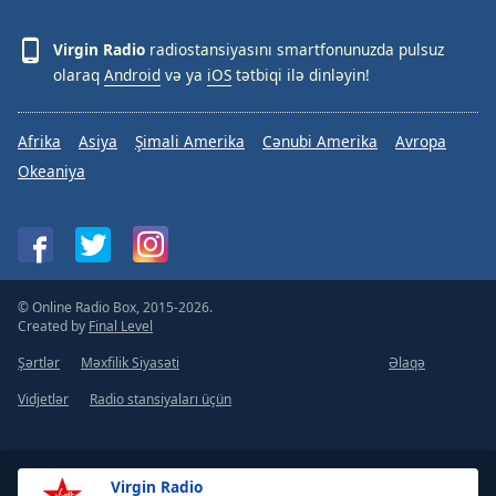
Virgin Radio
radiostansiyasını smartfonunuzda pulsuz
olaraq
Android
və ya
iOS
tətbiqi ilə dinləyin!
Afrika
Asiya
Şimali Amerika
Cənubi Amerika
Avropa
Okeaniya
© Online Radio Box, 2015-2026.
Created by
Final Level
Şərtlər
Məxfilik Siyasəti
Əlaqə
Vidjetlər
Radio stansiyaları üçün
Virgin Radio