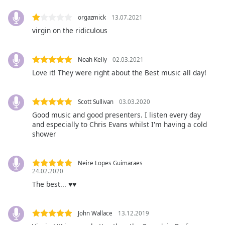
of
dialog
orgazmick
13.07.2021
window.
virgin on the ridiculous
Escape
will
cancel
Noah Kelly
02.03.2021
and
Love it! They were right about the Best music all day!
close
the
window.
Scott Sullivan
03.03.2020
Good music and good presenters. I listen every day
and especially to Chris Evans whilst I'm having a cold
Text
shower
Color
Neire Lopes Guimaraes
Opacity
24.02.2020
The best... ♥️♥️
Text
Background
John Wallace
13.12.2019
Color