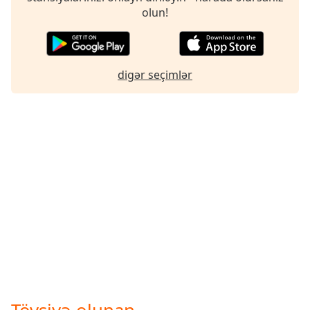
olun!
digər seçimlər