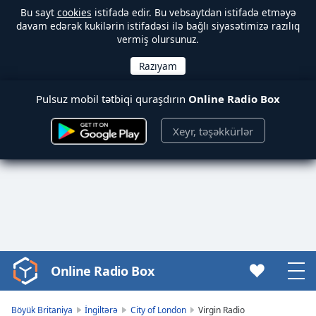
Bu sayt
cookies
istifadə edir. Bu vebsaytdan istifadə etməyə
davam edərək kukilərin istifadəsi ilə bağlı siyasətimizə razılıq
vermiş olursunuz.
Pulsuz mobil tətbiqi quraşdırın
Online Radio Box
Xeyr, təşəkkürlər
Online Radio Box
Video
Player
is
Böyük Britaniya
İngiltərə
City of London
Virgin Radio