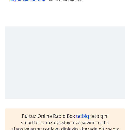
Font
Family
Reset
Done
Close
Modal
Dialog
End
of
dialog
window.
Pulsuz Online Radio Box
tətbiq
tətbiqini
smartfonunuza yükləyin və sevimli radio
stansiyalarınızı onlayn dinləyin - harada olursanız