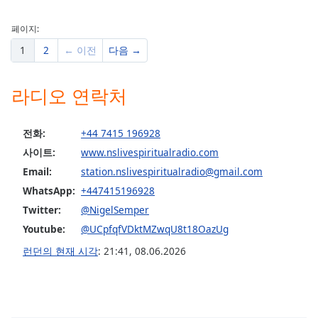
페이지:
1
2
← 이전
다음 →
라디오 연락처
전화:
+44 7415 196928
사이트:
www.nslivespiritualradio.com
Email:
station.nslivespiritualradio@gmail.com
WhatsApp:
+447415196928
Twitter:
@NigelSemper
Youtube:
@UCpfqfVDktMZwqU8t18OazUg
런던의 현재 시각
:
21:41
,
08.06.2026