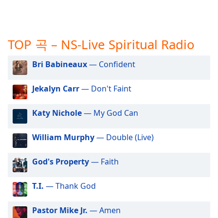
subtitles
settings
dialog
subtitles
TOP 곡 – NS-Live Spiritual Radio
off
,
selected
Bri Babineaux
— Confident
Audio
Track
Jekalyn Carr
— Don't Faint
Picture-
in-
Katy Nichole
— My God Can
Picture
Fullscreen
This
William Murphy
— Double (Live)
is
a
God's Property
— Faith
modal
window.
T.I.
— Thank God
Beginning
Pastor Mike Jr.
— Amen
of