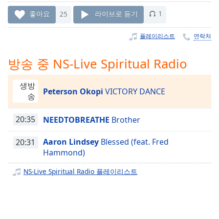
Time
-
-:-
좋아요
25
라이브로 듣기
1
1x
플레이리스트
연락처
Playback
Rate
방송 중 NS-Live Spiritual Radio
Chapters
생방
Peterson Okopi
VICTORY DANCE
Chapters
송
Descriptions
20:35
NEEDTOBREATHE
Brother
descriptions
off
,
Aaron Lindsey
Blessed (feat. Fred
20:31
selected
Hammond)
Subtitles
NS-Live Spiritual Radio 플레이리스트
subtitles
settings
,
opens