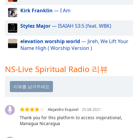
dialog
window.
Kirk Franklin
— I Am
Escape
will
Stylez Major
— ISAIAH 53:5 (feat. WBK)
cancel
and
elevation worship world
— Jireh, We Lift Your
close
Name High ( Worship Version )
the
window.
NS-Live Spiritual Radio 리뷰
Text
Color
Opacity
Alejandro Esquivel
25.08.2021
Text
Thank you for this platform to access inspirational,
Background
Managua Nicaragua
Color