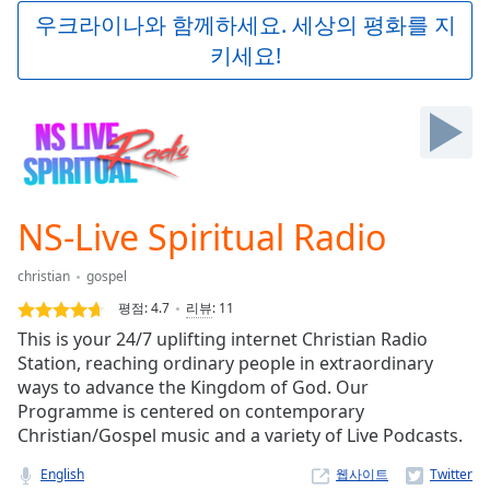
Play
우크라이나와 함께하세요. 세상의 평화를 지
Video
키세요!
Play
Skip
Backward
Skip
Forward
Mute
Current
Time
0:00
NS-Live Spiritual Radio
/
Duration
-:-
christian
gospel
Loaded
:
0.00%
평점:
4.7
리뷰
:
11
Stream
This is your 24/7 uplifting internet Christian Radio
Type
LIVE
Station, reaching ordinary people in extraordinary
Seek to
ways to advance the Kingdom of God. Our
live,
Programme is centered on contemporary
currently
Christian/Gospel music and a variety of Live Podcasts.
behind
live
LIVE
Remaining
English
웹사이트