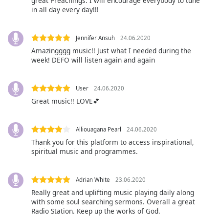
great Preachings. I will encourage everybody to tune
in all day every day!!!
Family
Jennifer Ansuh
24.06.2020
Reset
Amazingggg music!! Just what I needed during the
Done
week! DEFO will listen again and again
Close
Modal
Dialog
End
User
24.06.2020
of
Great music!! LOVE💕
dialog
window.
Alliouagana Pearl
24.06.2020
Thank you for this platform to access inspirational,
spiritual music and programmes.
Adrian White
23.06.2020
Really great and uplifting music playing daily along
with some soul searching sermons. Overall a great
Radio Station. Keep up the works of God.