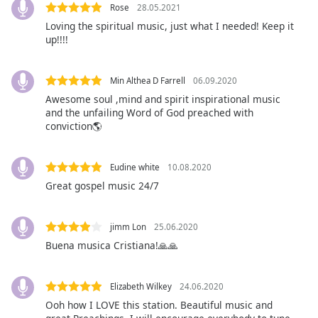
Rose
28.05.2021
Opacity
Loving the spiritual music, just what I needed! Keep it
up!!!!
Caption
Area
Min Althea D Farrell
06.09.2020
Background
Awesome soul ,mind and spirit inspirational music
Color
and the unfailing Word of God preached with
conviction🌎
Opacity
Eudine white
10.08.2020
Great gospel music 24/7
Font
Size
jimm Lon
25.06.2020
Text
Buena musica Cristiana!🙏🙏
Edge
Style
Elizabeth Wilkey
24.06.2020
Ooh how I LOVE this station. Beautiful music and
Font