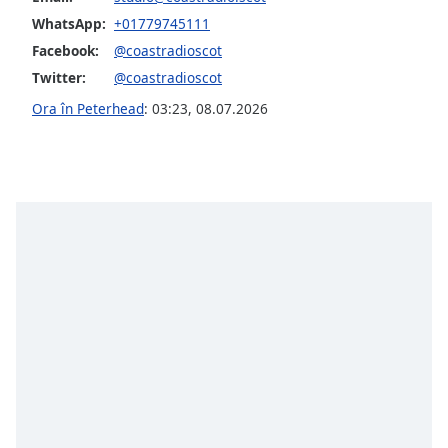
opens
subtitles
WhatsApp:
+01779745111
settings
Facebook:
@coastradioscot
dialog
Twitter:
@coastradioscot
subtitles
Ora în Peterhead
:
03:23
,
08.07.2026
off
,
selected
Audio
Track
Picture-
in-
Picture
Fullscreen
This
is
a
modal
window.
Beginning