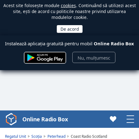
Acest site folosește module
cookies
. Continuând să utilizezi acest
site, ești de acord cu politicile noastre privind utilizarea
modulelor cookie.
Instalează aplicația gratuită pentru mobil
Online Radio Box
Nu, mulțumesc
Online Radio Box
Video
Player
is
Regatul Unit
Scoția
Peterhead
Coast Radio Scotland