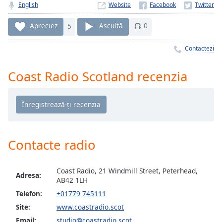
Remaining
English
Website
Time
-
-:-
Apreciez
5
Ascultă
0
1x
Contactezi
Playback
Rate
Coast Radio Scotland recenzia
Chapters
Chapters
Descriptions
descriptions
Contacte radio
off
,
selected
Coast Radio, 21 Windmill Street, Peterhead,
Adresa:
AB42 1LH
Subtitles
Telefon:
+01779 745111
subtitles
Site:
www.coastradio.scot
settings
,
Email:
studio@coastradio.scot