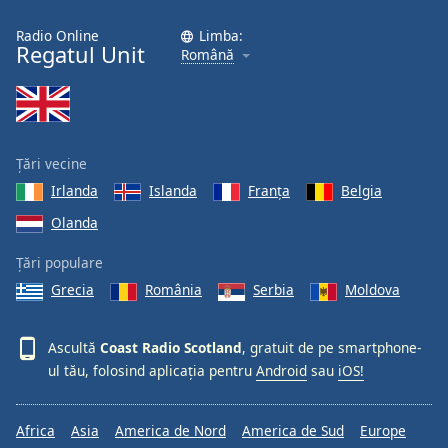
Font
Radio Online
Limba:
Family
Regatul Unit
Română
Reset
Done
Close
Modal
Țări vecine
Dialog
Irlanda
Islanda
Franţa
Belgia
End
of
Olanda
dialog
window.
Țări populare
Grecia
România
Serbia
Moldova
Ascultă
Coast Radio Scotland
, gratuit de pe smartphone-
ul tău, folosind aplicația pentru
Android
sau
iOS!
Africa
Asia
America de Nord
America de Sud
Europe