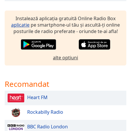
of
dialog
window.
Instalează aplicația gratuită Online Radio Box
Escape
aplicație
pe smartphone-ul tău și ascultă-ți online
will
posturile de radio preferate - oriunde te-ai afla!
cancel
and
close
the
alte optiuni
window.
Text
Color
Recomandat
Opacity
Heart FM
Rockabilly Radio
Text
Background
BBC Radio London
Color