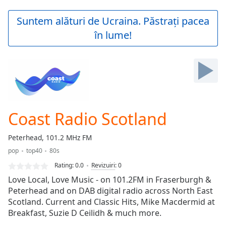
loading.
Play
Suntem alături de Ucraina. Păstrați pacea
Video
în lume!
Play
Skip
Backward
Skip
Forward
Mute
Current
Time
0:00
Coast Radio Scotland
/
Duration
-:-
Peterhead, 101.2 MHz FM
Loaded
:
pop
top40
80s
0.00%
Stream
Rating:
0.0
Revizuiri
:
0
Type
LIVE
Love Local, Love Music - on 101.2FM in Fraserburgh &
Seek to
Peterhead and on DAB digital radio across North East
live,
Scotland. Current and Classic Hits, Mike Macdermid at
currently
behind
Breakfast, Suzie D Ceilidh & much more.
live
LIVE