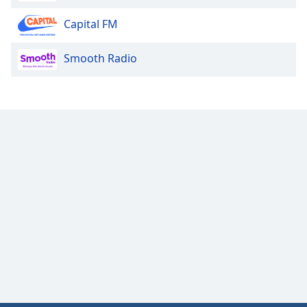
Capital FM
Opacity
Smooth Radio
Caption
Area
Background
Color
Opacity
Font
Size
Text
Edge
Style