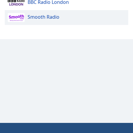
BBC Radio London
Opacity
Smooth Radio
Caption
Area
Background
Color
Opacity
Font
Size
Text
Edge
Style