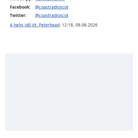
opens
subtitles
Facebook:
@coastradioscot
settings
Twitter:
@coastradioscot
dialog
A helyi idő itt: Peterhead
:
12:18
,
08.08.2026
subtitles
off
,
selected
Audio
Track
Picture-
in-
Picture
Fullscreen
This
is
a
modal
window.
Beginning