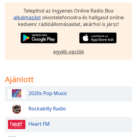
of
dialog
Telepítsd az ingyenes Online Radio Box
window.
alkalmazást
okostelefonodra és hallgasd online
Escape
kedvenc rádióállomásaidat, akárhol is jársz!
will
cancel
and
close
egyéb opciók
the
window.
Ajánlott
Text
Color
2020s Pop Music
Opacity
Rockabilly Radio
Text
Heart FM
Background
Color