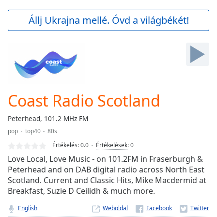
loading.
Play
Állj Ukrajna mellé. Óvd a világbékét!
Video
Play
Skip
Backward
Skip
Forward
Mute
Current
Coast Radio Scotland
Time
0:00
/
Peterhead, 101.2 MHz FM
Duration
-:-
pop
top40
80s
Loaded
:
0.00%
Értékelés:
0.0
Értékelések
:
0
Stream
Love Local, Love Music - on 101.2FM in Fraserburgh &
Type
LIVE
Peterhead and on DAB digital radio across North East
Scotland. Current and Classic Hits, Mike Macdermid at
Seek to
live,
Breakfast, Suzie D Ceilidh & much more.
currently
behind
English
Weboldal
live
LIVE