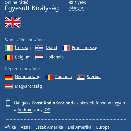
Online rádió
Nyelv:
Font
Egyesült Királyság
Magyar
Family
Reset
Done
Szomszédos országok
Close
Írország
Izland
Franciaország
Modal
Dialog
Belgium
Hollandia
End
of
Népszerű országok
dialog
window.
Németország
Románia
Szerbia
Magyarország
Hallgass
Coast Radio Scotland
az okostelefonodon ingyen
a
Android
vagy
iOS
Afrika
Ázsia
Észak Amerika
Dél Amerika
Európa