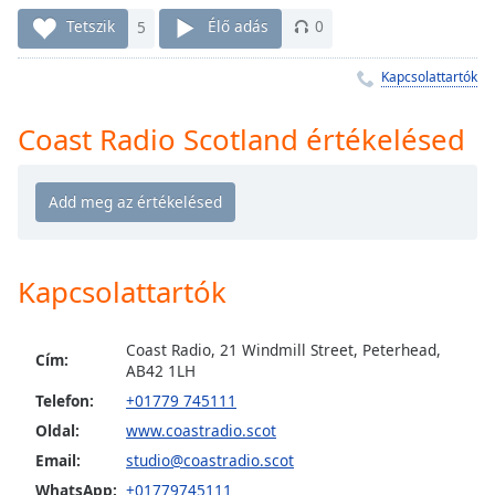
Remaining
Time
-
Tetszik
5
Élő adás
0
-:-
Kapcsolattartók
1x
Playback
Coast Radio Scotland értékelésed
Rate
Chapters
Chapters
Descriptions
Kapcsolattartók
descriptions
off
,
Coast Radio, 21 Windmill Street, Peterhead,
Cím:
selected
AB42 1LH
Telefon:
+01779 745111
Subtitles
Oldal:
www.coastradio.scot
subtitles
Email:
studio@coastradio.scot
settings
,
WhatsApp:
+01779745111