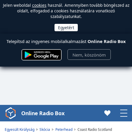
Jelen weboldal
cookies
használ. Amennyiben tovább böngészed az
oldalt, elfogadod a cookies használatára vonatkozó
szabályzatunkat.
Telepítsd az ingyenes mobilalkalmazást
Online Radio Box
Nem, köszönöm
Online Radio Box
Video
Player
is
Egyesült Királyság
Skócia
Peterhead
Coast Radio Scotland