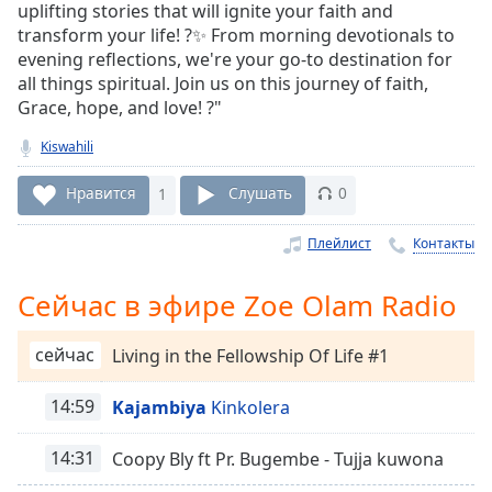
Remaining
uplifting stories that will ignite your faith and
Time
-
transform your life! ?✨ From morning devotionals to
-:-
evening reflections, we're your go-to destination for
all things spiritual. Join us on this journey of faith,
1x
Grace, hope, and love! ?"
Playback
Rate
Kiswahili
Chapters
Нравится
1
Слушать
0
Chapters
Плейлист
Контакты
Descriptions
Сейчас в эфире Zoe Olam Radio
descriptions
off
,
сейчас
Living in the Fellowship Of Life #1
selected
Subtitles
14:59
Kajambiya
Kinkolera
subtitles
14:31
Coopy Bly ft Pr. Bugembe - Tujja kuwona
settings
,
opens