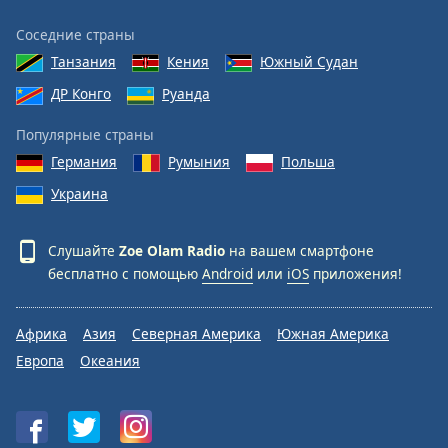
Соседние страны
Танзания
Кения
Южный Судан
ДР Конго
Руанда
Популярные страны
Германия
Румыния
Польша
Украина
Слушайте
Zoe Olam Radio
на вашем смартфоне
бесплатно с помощью
Android
или
iOS
приложения!
Африка
Азия
Северная Америка
Южная Америка
Европа
Океания