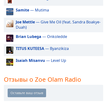
of
dialog
Samite
— Mutima
window.
Escape
Joe Mettle
— Give Me Oil (feat. Sandra Boakye-
will
Duah)
cancel
and
Brian Lubega
— Onkoledde
close
the
TITUS KUTEESA
— Byanzikiza
window.
Text
Isaiah Misanvu
— Level Up
Color
Отзывы о Zoe Olam Radio
Opacity
Text
Background
Color