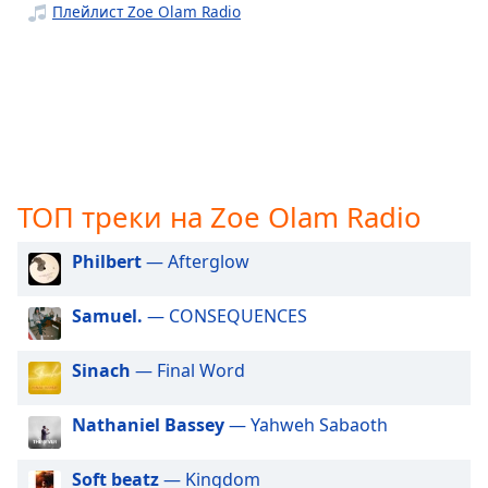
Плейлист Zoe Olam Radio
subtitles
settings
dialog
subtitles
off
,
selected
Audio
Track
ТОП треки на Zoe Olam Radio
Picture-
Philbert
— Afterglow
in-
Picture
Fullscreen
Samuel.
— CONSEQUENCES
This
is
Sinach
— Final Word
a
modal
window.
Nathaniel Bassey
— Yahweh Sabaoth
Beginning
Soft beatz
— Kingdom