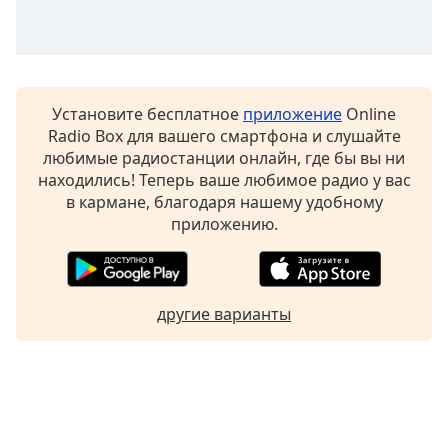
Font
Family
Reset
Установите бесплатное
приложение
Online
Done
Radio Box для вашего смартфона и слушайте
Close
любимые радиостанции онлайн, где бы вы ни
Modal
Dialog
находились! Теперь ваше любимое радио у вас
End
в кармане, благодаря нашему удобному
of
приложению.
dialog
window.
другие варианты