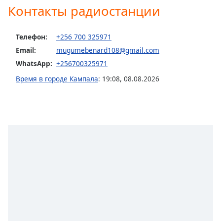
Контакты радиостанции
Opacity
Телефон:
+256 700 325971
Caption
Email:
mugumebenard108@gmail.com
Area
WhatsApp:
+256700325971
Background
Время в городе Кампала
:
19:08
,
08.08.2026
Color
Opacity
Font
Size
Text
Edge
Style