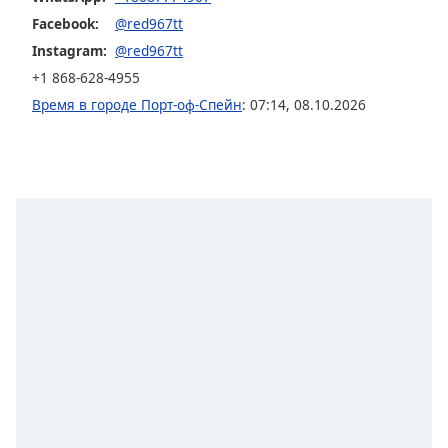
of
Facebook:
@red967tt
dialog
window.
Instagram:
@red967tt
Escape
+1 868-628-4955
will
Время в городе Порт-оф-Спейн
:
07:14
,
08.10.2026
cancel
and
close
the
window.
Text
Color
Opacity
Text
Background
Color