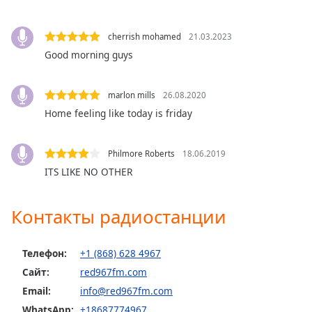
subtitles
settings
cherrish mohamed
21.03.2023
dialog
Good morning guys
subtitles
off
,
selected
marlon mills
26.08.2020
Home feeling like today is friday
Audio
Track
Philmore Roberts
18.06.2019
Picture-
in-
ITS LIKE NO OTHER
Picture
Fullscreen
This
Контакты радиостанции
is
a
modal
Телефон:
+1 (868) 628 4967
window.
Сайт:
red967fm.com
Email:
info@red967fm.com
Beginning
WhatsApp:
+18687774967