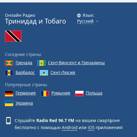
Онлайн Радио
Язык:
Тринидад и Тобаго
Русский
Соседние страны
Гренада
Сент-Винсент и Гренадины
Барбадос
Сент-Люсия
Популярные страны
Германия
Румыния
Польша
Украина
Слушайте
Radio Red 96.7 FM
на вашем смартфоне
бесплатно с помощью
Android
или
iOS
приложения!