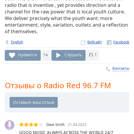
Remaining
radio that is inventive , yet provides direction and a
Time
-
channel for the raw power that is local youth culture.
-:-
We deliver precisely what the youth want: more
entertainment, style, variation, outlets and a reflection
1x
of themselves.
Playback
Rate
English
Вебсайт
Chapters
Нравится
74
Слушать
1
Chapters
Контакты
Descriptions
Отзывы о Radio Red 96.7 FM
descriptions
off
,
selected
Subtitles
subtitles
Dave Smith
21.04.2023
settings
,
GOOD MUSIC ALWAYS ACROSS THE WORLD 24/7
opens