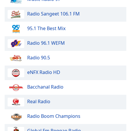
Font
Family
Radio Sangeet 106.1 FM
95.1 The Best Mix
Reset
Done
Close
Radio 96.1 WEFM
Modal
Dialog
End
Radio 90.5
of
dialog
eNFX Radio HD
window.
Bacchanal Radio
Real Radio
Radio Boom Champions
Global Fm Reggae Radio