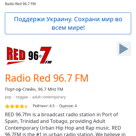
loading.
Radio Red 96.7 FM
Play
Video
Поддержи Украину. Сохрани мир во
Play
всем мире!
Skip
Backward
Skip
Forward
Mute
Current
Time
0:00
/
Radio Red 96.7 FM
Duration
-:-
Loaded
:
Порт-оф-Спейн, 96.7 MHz FM
0.00%
Stream
pop
reggae
adult contemporary
Type
LIVE
Рейтинг:
4.5
Оценок
:
4
Seek to
RED 96.7fm is a broadcast radio station in Port of
live,
Spain, Trinidad and Tobago, providing Adult
currently
behind
Contemporary Urban Hip Hop and Rap music. RED
live
LIVE
96.7FM is the #1 in urban radio station. We believe in