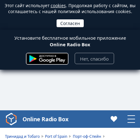
Этот сайт использует
cookies
. Продолжая работу с сайтом, вы
соглашаетесь с нашей политикой использования cookies.
Установите бесплатное мобильное приложение
Online Radio Box
Нет, спасибо
Online Radio Box
Video
Player
is
Тринидад и Тобаго
Port of Spain
Порт-оф-Спейн