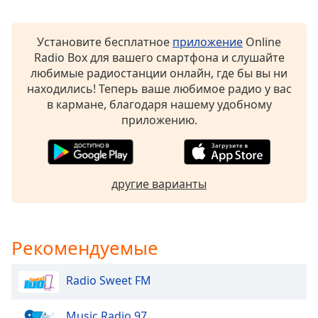
Opacity
Установите бесплатное
приложение
Online
Radio Box для вашего смартфона и слушайте
Caption
любимые радиостанции онлайн, где бы вы ни
Area
находились! Теперь ваше любимое радио у вас
Background
в кармане, благодаря нашему удобному
Color
приложению.
Opacity
другие варианты
Font
Size
Рекомендуемые
Text
Edge
Radio Sweet FM
Style
Music Radio 97