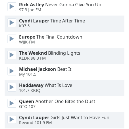
Rick Astley
Never Gonna Give You Up
Font
97.3 Joe FM
Family
Cyndi Lauper
Time After Time
K97.5
Reset
Europe
The Final Countdown
Done
WJJK-FM
Close
Modal
The Weeknd
Blinding Lights
Dialog
KLDR 98.3 FM
End
of
Michael Jackson
Beat It
dialog
My 101.5
window.
Haddaway
What Is Love
101.7 KKIQ
Queen
Another One Bites the Dust
GTO 107
Cyndi Lauper
Girls Just Want to Have Fun
Rewind 101.9 FM