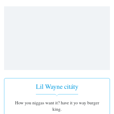
opens
subtitles
settings
dialog
subtitles
off
,
selected
Audio
Track
Picture-
in-
Picture
Fullscreen
This
Lil Wayne citáty
is
a
modal
How you niggas want it? have it yo way burger
window.
king.