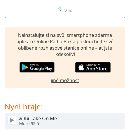
Beginning
of
dialog
window.
Escape
will
Nainstalujte si na svůj smartphone zdarma
cancel
aplikaci Online Radio Box a poslouchejte své
and
oblíbené rozhlasové stanice online – ať jste
close
kdekoliv!
the
window.
Text
jiné možnost
Color
Opacity
Nyní hraje:
Text
a-ha
Take On Me
More 95.5
Background