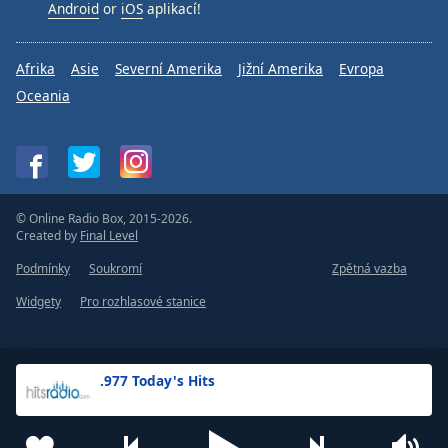
Android
or
iOS
aplikací!
Afrika
Asie
Severní Amerika
Jižní Amerika
Evropa
Oceania
© Online Radio Box, 2015-2026.
Created by
Final Level
Podmínky
Soukromí
Zpětná vazba
Widgety
Pro rozhlasové stanice
.977 Today's Hits