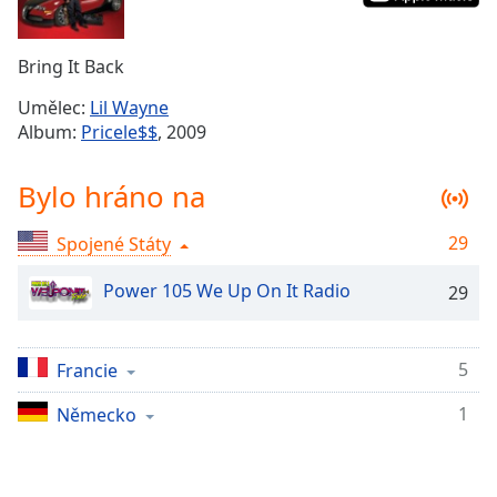
Remaining
Time
-
Bring It Back
-:-
Umělec:
Lil Wayne
1x
Album:
Pricele$$
, 2009
Playback
Rate
Bylo hráno na
Chapters
29
Spojené Státy
Chapters
Power 105 We Up On It Radio
29
Descriptions
descriptions
off
,
5
Francie
selected
1
Německo
Subtitles
subtitles
settings
,