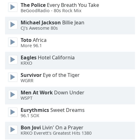
Color
The Police
Every Breath You Take
BeGoodRadio - 80s Rock Mix
Opacity
Michael Jackson
Billie Jean
CJ's Awesome 80s
Caption
Toto
Africa
Area
More 96.1
Background
Color
Eagles
Hotel California
KRXO
Survivor
Eye of the Tiger
Opacity
WGRR
Men At Work
Down Under
Font
WSPT
Size
Eurythmics
Sweet Dreams
96.1 SOX
Text
Edge
Bon Jovi
Livin' On a Prayer
Style
KRKO Everett's Greatest Hits 1380