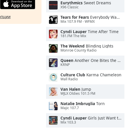
Eurythmics
Sweet Dreams
X96 Classic
опции
Tears for Fears
Everybody Wants To Rule the World
Mix 107.9 FM - WFMX
Cyndi Lauper
Time After Time
181.FM The Mix
The Weeknd
Blinding Lights
Monroe County Radio
Queen
Another One Bites the Dust
KRNP
Culture Club
Karma Chameleon
Wall Radio
Van Halen
Jump
WJLX Oldies 101.5 FM
Natalie Imbruglia
Torn
Majic 107.7
Cyndi Lauper
Girls Just Want to Have Fun
Mix 103.3