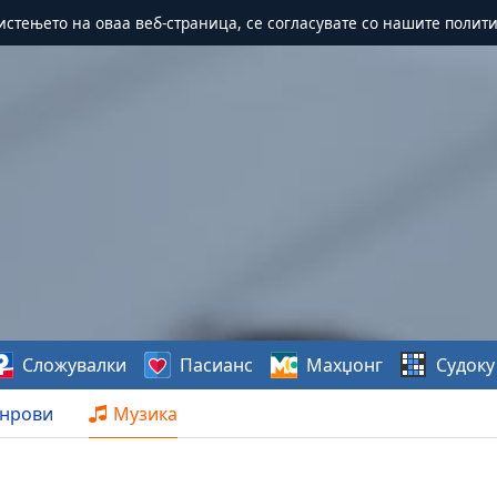
истењето на оваа веб-страница, се согласувате со нашите полит
Сложувалки
Пасианс
Махџонг
Судоку
нрови
Музика