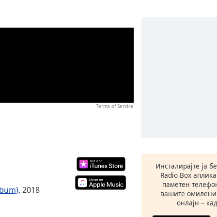
Terms of Service
Инсталирајте ја б
Radio Box аплик
паметен телефон
lbum)
, 2018
вашите омилени
онлајн – кад