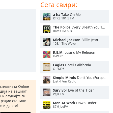
Сега свири:
a-ha
Take On Me
KTKE 101.5 FM
The Police
Every Breath You Take
Bates FM 80s
Michael Jackson
Billie Jean
103.1 The Wave
R.E.M.
Losing My Religion
K-Wulf
Eagles
Hotel California
Q-FM96
Simple Minds
Don't You (Forget About Me)
Just 4 Fun Radio
есплатната Online
Survivor
Eye of the Tiger
ација на вашиот
WJJK-FM
 и слушајте ги
 радио станици
Men At Work
Down Under
е и да сте!
87.9 JoeFM