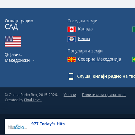
the
window.
Онлајн радио
Соседни земји
САД
Text
Канада
Color
Белиз
Opacity
Популарни земји
Јазик:
Северна Македонија
Македонски
Text
Background
Слушај
онлајн радио
на тво
Color
© Online Radio Box, 2015-2026.
Услови
Политика за приватност
Opacity
Created by
Final Level
Caption
Area
.977 Today's Hits
Background