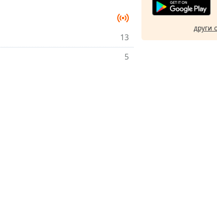
други 
13
5