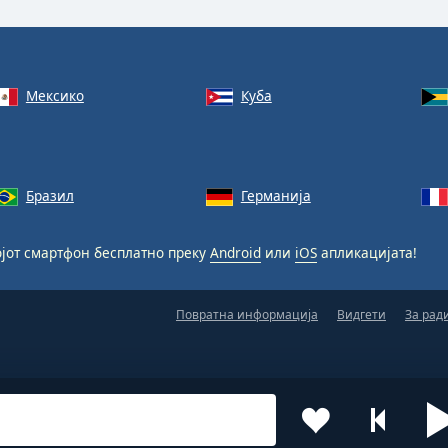
Мексико
Куба
Бразил
Германија
јот смартфон бесплатно преку
Android
или
iOS
апликацијата!
Повратна информација
Видгети
За рад