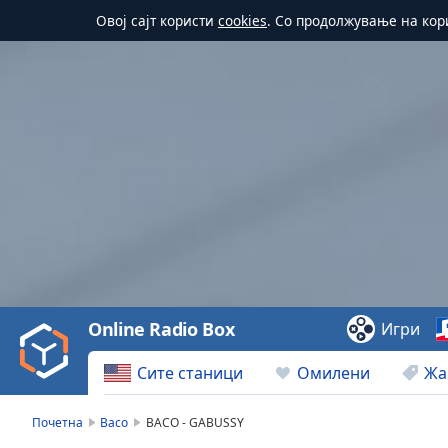
Овој сајт користи
cookies
. Со продолжување на кор
Video
Player
is
loading.
Play
Video
Online Radio Box
Игри
Play
Skip
Сите станици
Омилени
Жа
Backward
Skip
Forward
Почетна
Baco
BACO - GABUSSY
Mute