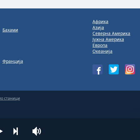
Африка
Азија
Бахами
Северна Америка
Јужна Америка
Европа
Океанија
Франција
ио станици