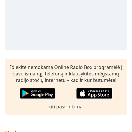
subtitles
settings
dialog
subtitles
off
,
selected
Audio
Track
Picture-
Įdiekite nemokamą Online Radio Box programėlė į
in-
savo išmanųjį telefoną ir klausykitės mėgstamų
Picture
radijo stočių internetu – kad ir kur būtumėte!
Fullscreen
This
is
a
kiti pasirinkimai
modal
window.
Beginning