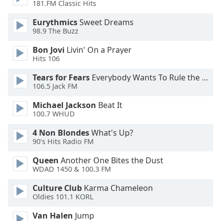
181.FM Classic Hits
Opacity
Eurythmics
Sweet Dreams
98.9 The Buzz
Caption
Bon Jovi
Livin' On a Prayer
Hits 106
Area
Background
Tears for Fears
Everybody Wants To Rule the World
Color
106.5 Jack FM
Michael Jackson
Beat It
Opacity
100.7 WHUD
4 Non Blondes
What's Up?
Font
90's Hits Radio FM
Size
Queen
Another One Bites the Dust
WDAD 1450 & 100.3 FM
Text
Culture Club
Karma Chameleon
Edge
Oldies 101.1 KORL
Style
Van Halen
Jump