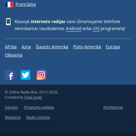
Prancūzija
Klausyk
interneto radijas
savo išmaniajame telefone
nemokamai naudodamas
Android
arba
iOS
programėlę!
Afrika
Azija
Šiaurės Amerika
Pietų Amerika
Europa
Okeanija
© Online Radio Box, 2015-2026.
Created by
Final Level
Sąlygos
Privatumo politika
Atsiliepimai
Widget'ai
Radijo stotims