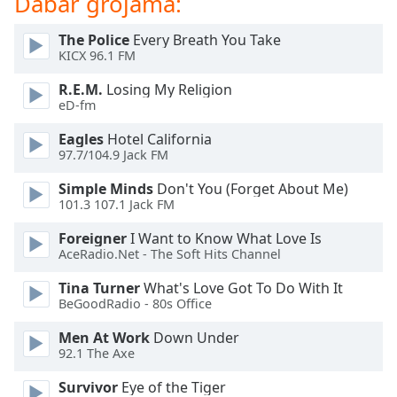
Dabar grojama:
of
dialog
The Police
Every Breath You Take
window.
KICX 96.1 FM
Escape
will
R.E.M.
Losing My Religion
cancel
eD-fm
and
Eagles
Hotel California
close
97.7/104.9 Jack FM
the
window.
Simple Minds
Don't You (Forget About Me)
101.3 107.1 Jack FM
Text
Foreigner
I Want to Know What Love Is
Color
AceRadio.Net - The Soft Hits Channel
Tina Turner
What's Love Got To Do With It
Opacity
BeGoodRadio - 80s Office
Men At Work
Down Under
Text
92.1 The Axe
Background
Color
Survivor
Eye of the Tiger