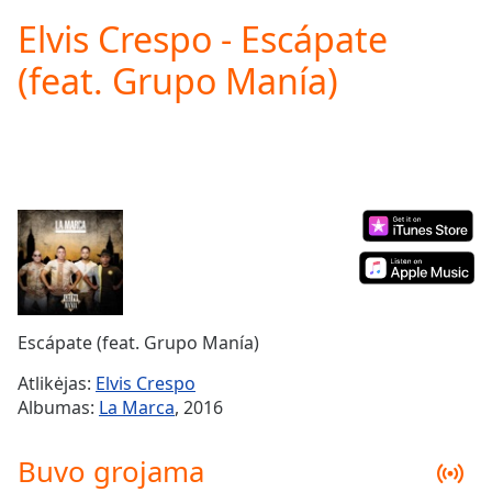
loading.
Elvis Crespo - Escápate
Play
Video
(feat. Grupo Manía)
Play
Skip
Backward
Skip
Forward
Mute
Current
Time
0:00
/
Duration
-:-
Loaded
:
0.00%
Escápate (feat. Grupo Manía)
Stream
Type
LIVE
Atlikėjas:
Elvis Crespo
Seek to
Albumas:
La Marca
, 2016
live,
currently
behind
Buvo grojama
live
LIVE