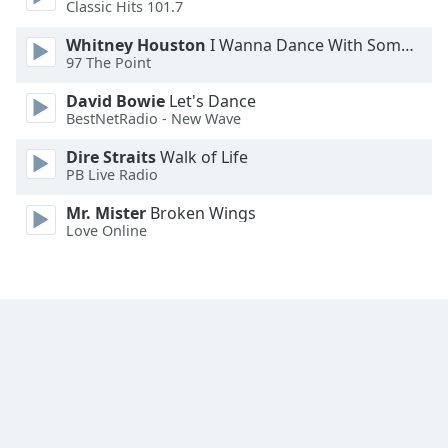
Classic Hits 101.7
Font
Family
Whitney Houston
I Wanna Dance With Somebody
97 The Point
Reset
David Bowie
Let's Dance
BestNetRadio - New Wave
Done
Close
Dire Straits
Walk of Life
Modal
Dialog
PB Live Radio
End
Mr. Mister
Broken Wings
of
Love Online
dialog
window.