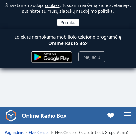
Ši svetainė naudoja
cookies
. Tęsdami naršymą šioje svetainėje,
sutinkate su mūsų slapukų naudojimo politika.
Įdiekite nemokamą mobiliojo telefono programėlę
Online Radio Box
Ne, ačiū
Online Radio Box
Video
Player
is
Pagrindinis
Elvis Crespo
Elvis Crespo - Escápate (feat. Grupo Manía)