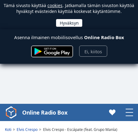
Tämä sivusto käyttää
cookies
. Jatkamalla tämän sivuston käyttöä
hyväksyt evästeiden käyttöä koskevat käytäntömme.
Asenna ilmainen mobiilisovellus
Online Radio Box
Ei, kiitos
Online Radio Box
Video
Player
is
Koti
Elvis Crespo
Elvis Crespo - Escápate (feat. Grupo Manía)
loading.