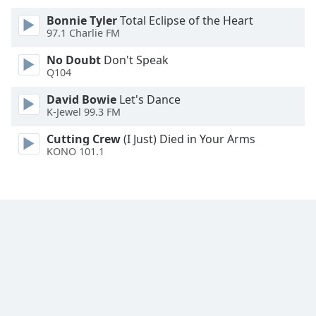
Family
Bonnie Tyler
Total Eclipse of the Heart
97.1 Charlie FM
Reset
No Doubt
Don't Speak
Q104
Done
Close
David Bowie
Let's Dance
Modal
Dialog
K-Jewel 99.3 FM
End
Cutting Crew
(I Just) Died in Your Arms
of
KONO 101.1
dialog
window.