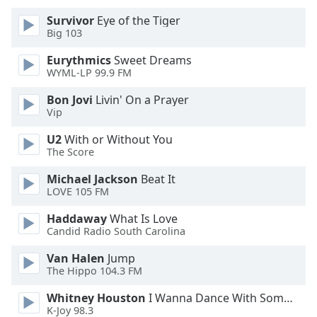
Opacity
Survivor
Eye of the Tiger
Big 103
Caption
Eurythmics
Sweet Dreams
WYML-LP 99.9 FM
Area
Background
Bon Jovi
Livin' On a Prayer
Color
Vip
U2
With or Without You
Opacity
The Score
Michael Jackson
Beat It
Font
LOVE 105 FM
Size
Haddaway
What Is Love
Candid Radio South Carolina
Text
Van Halen
Jump
Edge
The Hippo 104.3 FM
Style
Whitney Houston
I Wanna Dance With Somebody
K-Joy 98.3
Font