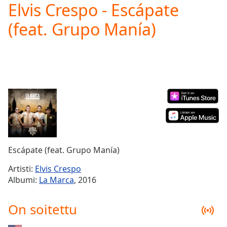
Elvis Crespo - Escápate
Play
Video
(feat. Grupo Manía)
Play
Skip
Backward
Skip
Forward
Mute
Current
Time
0:00
/
Duration
-:-
Loaded
:
0.00%
Escápate (feat. Grupo Manía)
Stream
Type
LIVE
Artisti:
Elvis Crespo
Seek to
Albumi:
La Marca
, 2016
live,
currently
behind
On soitettu
live
LIVE
Remaining