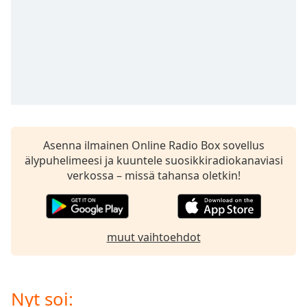
subtitles
settings
dialog
subtitles
off
,
selected
Audio
Track
Picture-
Asenna ilmainen Online Radio Box sovellus
in-
älypuhelimeesi ja kuuntele suosikkiradiokanaviasi
Picture
verkossa – missä tahansa oletkin!
Fullscreen
This
is
a
muut vaihtoehdot
modal
window.
Beginning
Nyt soi:
of