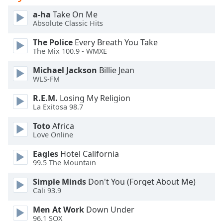
dialog
a-ha
Take On Me
window.
Absolute Classic Hits
Escape
will
The Police
Every Breath You Take
cancel
The Mix 100.9 - WMXE
and
Michael Jackson
Billie Jean
close
WLS-FM
the
window.
R.E.M.
Losing My Religion
La Exitosa 98.7
Text
Toto
Africa
Color
Love Online
Eagles
Hotel California
Opacity
99.5 The Mountain
Simple Minds
Don't You (Forget About Me)
Text
Cali 93.9
Background
Color
Men At Work
Down Under
96.1 SOX