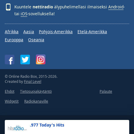
Kuuntele
nettiradio
älypuhelimellasi ilmaiseksi
Android
-
tai
iOS
-sovelluksella!
Afrikka
Aasia
Pohjois-Amerikka
Etelä-Amerikka
Eurooppa
Oseania
© Online Radio Box, 2015-2026.
Created by
Final Level
Ehdot
Tietosuojakäytäntö
Palaute
Widgetit
Radiokanaville
.977 Today's Hits