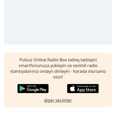
opens
subtitles
settings
dialog
subtitles
off
,
selected
Audio
Track
Picture-
Pulsuz Online Radio Box tətbiq tətbiqini
in-
smartfonunuza yükləyin və sevimli radio
Picture
stansiyalarınızı onlayn dinləyin - harada olursanız
Fullscreen
olun!
This
is
a
modal
digər seçimlər
window.
Beginning