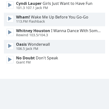
Cyndi Lauper
Girls Just Want to Have Fun
Font
101.3 107.1 Jack FM
Family
Wham!
Wake Me Up Before You Go-Go
113.FM Flashback
Reset
Done
Whitney Houston
I Wanna Dance With Somebody
Rewind 103.5/104.3
Close
Modal
Dialog
Oasis
Wonderwall
End
106.5 Jack FM
of
No Doubt
Don't Speak
dialog
Giant FM
window.