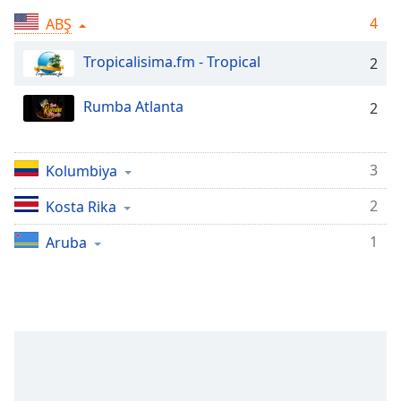
Remaining
Time
-
4
ABŞ
-:-
Tropicalisima.fm - Tropical
2
1x
Playback
Rumba Atlanta
2
Rate
Chapters
3
Kolumbiya
Chapters
2
Kosta Rika
Descriptions
1
Aruba
descriptions
off
,
selected
Subtitles
subtitles
settings
,