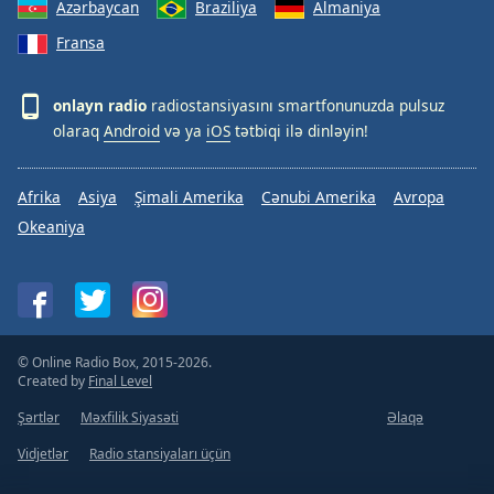
Azərbaycan
Braziliya
Almaniya
Fransa
onlayn radio
radiostansiyasını smartfonunuzda pulsuz
olaraq
Android
və ya
iOS
tətbiqi ilə dinləyin!
Afrika
Asiya
Şimali Amerika
Cənubi Amerika
Avropa
Okeaniya
© Online Radio Box, 2015-2026.
Created by
Final Level
Şərtlər
Məxfilik Siyasəti
Əlaqə
Vidjetlər
Radio stansiyaları üçün