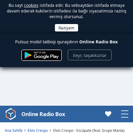
Bu sayt
cookies
istifadə edir. Bu vebsaytdan istifadə etməyə
davam edərək kukilərin istifadəsi ilə bağlı siyasətimizə razılıq
vermiş olursunuz.
Pulsuz mobil tətbiqi quraşdırın
Online Radio Box
Xeyr, təşəkkürlər
Online Radio Box
Video
Player
is
Ana Səhifə
Elvis Crespo
Elvis Crespo - Escápate (feat. Grupo Manía)