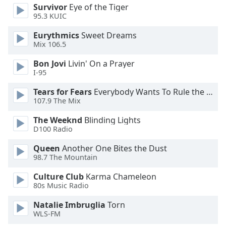
Survivor
Eye of the Tiger
95.3 KUIC
Opacity
Eurythmics
Sweet Dreams
Mix 106.5
Caption
Area
Bon Jovi
Livin' On a Prayer
I-95
Background
Color
Tears for Fears
Everybody Wants To Rule the World
107.9 The Mix
Opacity
The Weeknd
Blinding Lights
D100 Radio
Font
Queen
Another One Bites the Dust
Size
98.7 The Mountain
Culture Club
Karma Chameleon
Text
80s Music Radio
Edge
Natalie Imbruglia
Torn
Style
WLS-FM