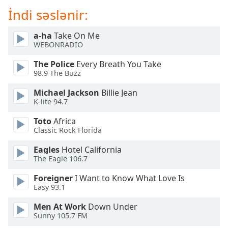
of
İndi səslənir:
dialog
window.
a-ha
Take On Me
Escape
WEBONRADIO
will
cancel
The Police
Every Breath You Take
and
98.9 The Buzz
close
Michael Jackson
Billie Jean
the
K-lite 94.7
window.
Toto
Africa
Text
Classic Rock Florida
Color
Eagles
Hotel California
The Eagle 106.7
Opacity
Foreigner
I Want to Know What Love Is
Easy 93.1
Text
Men At Work
Down Under
Background
Sunny 105.7 FM
Color