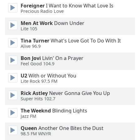
dialog
Foreigner
I Want to Know What Love Is
window.
Precious Radio Love
Escape
Men At Work
Down Under
will
Lite 105
cancel
and
Tina Turner
What's Love Got To Do With It
close
Alive 96.9
the
Bon Jovi
Livin' On a Prayer
window.
Feel Good 104.9
Text
U2
With or Without You
Color
Lite Rock 97.5 FM
Rick Astley
Never Gonna Give You Up
Opacity
Super Hits 102.7
The Weeknd
Blinding Lights
Text
Jazz FM
Background
Queen
Another One Bites the Dust
Color
98.5 FM WNYR