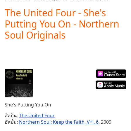
Play
Video
The United Four - She's
Play
Putting You On - Northern
Skip
Backward
Soul Originals
Skip
Forward
Mute
Current
Time
0:00
/
Duration
-:-
Loaded
:
0.00%
Stream
Type
LIVE
Seek to
She's Putting You On
live,
currently
ศิลปิน:
The United Four
behind
live
LIVE
อัลบั้ม:
Northern Soul: Keep the Faith, V*l. 6
, 2009
Remaining