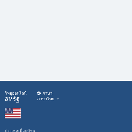
Family
Reset
Done
Close
Modal
Dialog
End
of
dialog
window.
วิทยุออนไลน์
ภาษา:
สหรัฐ
ภาษาไทย
ประเทศเพื่อนบ้าน