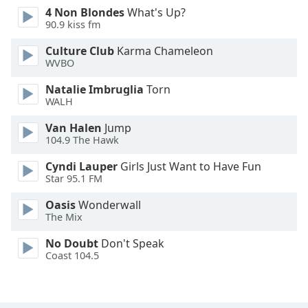
4 Non Blondes
What's Up?
Opacity
90.9 kiss fm
Culture Club
Karma Chameleon
Caption
WVBO
Area
Background
Natalie Imbruglia
Torn
Color
WALH
Van Halen
Jump
104.9 The Hawk
Opacity
Cyndi Lauper
Girls Just Want to Have Fun
Star 95.1 FM
Font
Size
Oasis
Wonderwall
The Mix
Text
No Doubt
Don't Speak
Edge
Coast 104.5
Style
Font