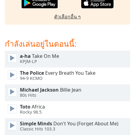
subtitles
settings
dialog
ตัวเลือกอื่น ๆ
subtitles
off
,
selected
กำลังเล่นอยู่ในตอนนี้:
Audio
Track
a-ha
Take On Me
KPJM-LP
Picture-
in-
Picture
The Police
Every Breath You Take
94-9 KCMO
Fullscreen
This
Michael Jackson
Billie Jean
is
80s Hits
a
modal
Toto
Africa
window.
Rocky 98.5
Simple Minds
Don't You (Forget About Me)
Beginning
Classic Hits 103.3
of