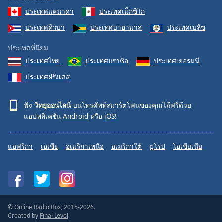
ประเทศแคนาดา
ประเทศเม็กซิโก
ประเทศคิวบา
ประเทศบาฮามาส
ประเทศเบลีซ
ประเทศที่นิยม
ประเทศไทย
ประเทศบราซิล
ประเทศเยอรมนี
ประเทศฝรั่งเศส
ฟัง
วิทยุออนไลน์
บนโทรศัพท์สมาร์ตโฟนของคุณได้ฟรีด้วย
แอปพลิเคชัน
Android
หรือ
iOS
!
แอฟริกา
เอเชีย
อเมริกาเหนือ
อเมริกาใต้
ยุโรป
โอเชียเนีย
© Online Radio Box, 2015-2026.
Created by
Final Level