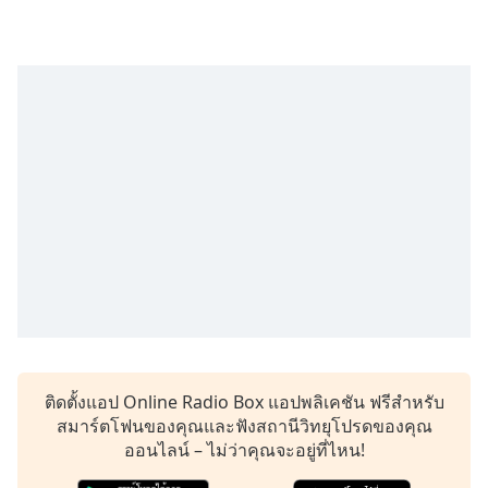
Time
-
-:-
1x
Playback
Rate
Chapters
Chapters
Descriptions
descriptions
off
,
selected
Subtitles
ติดตั้งแอป Online Radio Box แอปพลิเคชัน ฟรีสำหรับ
subtitles
สมาร์ตโฟนของคุณและฟังสถานีวิทยุโปรดของคุณ
settings
,
ออนไลน์ – ไม่ว่าคุณจะอยู่ที่ไหน!
opens