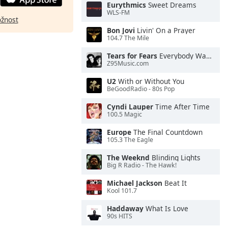
Eurythmics
Sweet Dreams
WLS-FM
ožnost
Bon Jovi
Livin' On a Prayer
104.7 The Mile
Tears for Fears
Everybody Wants To Rule the World
Z95Music.com
U2
With or Without You
BeGoodRadio - 80s Pop
Cyndi Lauper
Time After Time
100.5 Magic
Europe
The Final Countdown
105.3 The Eagle
The Weeknd
Blinding Lights
Big R Radio - The Hawk!
Michael Jackson
Beat It
Kool 101.7
Haddaway
What Is Love
90s HITS