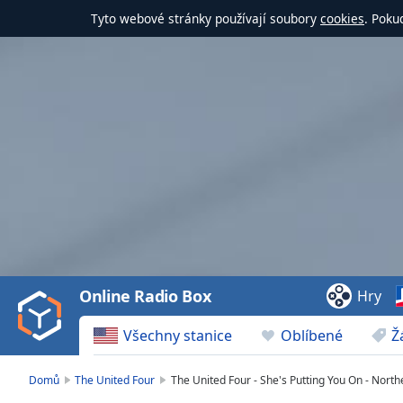
Tyto webové stránky používají soubory
cookies
. Poku
Video
Player
is
loading.
Play
Video
Online Radio Box
Hry
Play
Skip
Všechny stanice
Oblíbené
Ž
Backward
Skip
Forward
Domů
The United Four
The United Four - She's Putting You On - North
Mute