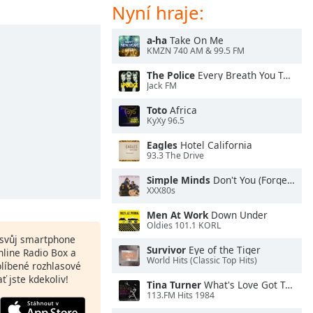
Nyní hraje:
a-ha
Take On Me
KMZN 740 AM & 99.5 FM
The Police
Every Breath You Take
Jack FM
Toto
Africa
KyXy 96.5
Eagles
Hotel California
93.3 The Drive
Simple Minds
Don't You (Forget About Me)
XXX80s
Men At Work
Down Under
Oldies 101.1 KORL
a svůj smartphone
Survivor
Eye of the Tiger
nline Radio Box a
World Hits (Classic Top Hits)
blíbené rozhlasové
ať jste kdekoliv!
Tina Turner
What's Love Got To Do With It
113.FM Hits 1984