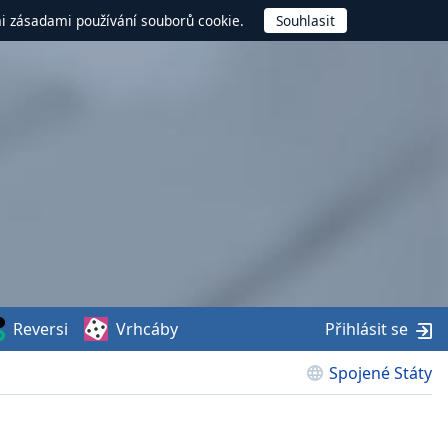
mi zásadami používání souborů cookie.
Reversi
Vrhcáby
Přihlásit se
Spojené Státy