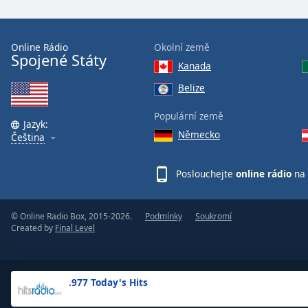
the
window.
Online Rádio
Okolní země
Spojené Státy
Text
Kanada
Color
Belize
Opacity
Populární země
Jazyk:
Německo
Čeština
Text
Background
Poslouchejte
online rádio
na 
Color
© Online Radio Box, 2015-2026.
Podmínky
Soukromí
Opacity
Created by
Final Level
Caption
Area
.977 Today's Hits
Background