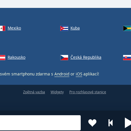
Mexiko
Kuba
Rakousko
Česká Republika
svém smartphonu zdarma s
Android
or
iOS
aplikací!
Zpětná vazba
Widgety
Pro rozhlasové stanice