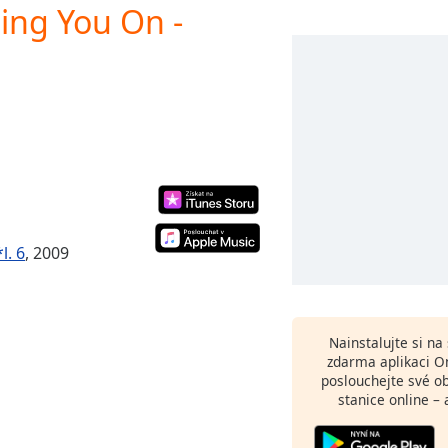
ting You On -
l. 6
, 2009
Nainstalujte si n
zdarma aplikaci O
poslouchejte své o
stanice online – 