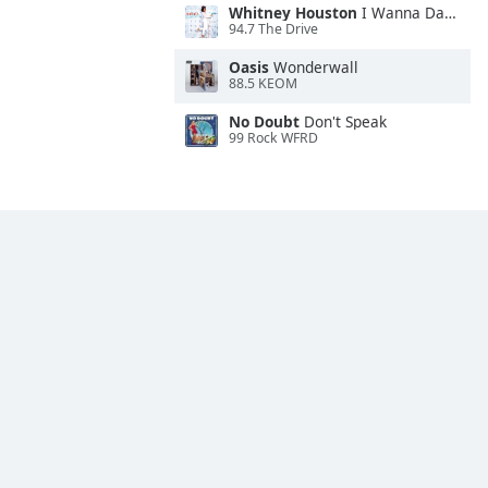
Whitney Houston
I Wanna Dance With Somebody
94.7 The Drive
Oasis
Wonderwall
88.5 KEOM
No Doubt
Don't Speak
99 Rock WFRD