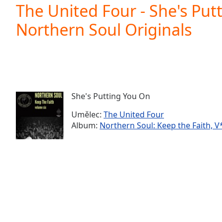
Current
The United Four - She's Put
Time
0:00
Northern Soul Originals
/
Duration
-:-
Loaded
:
0.00%
0:00
Stream
Type
LIVE
She's Putting You On
Seek to
live,
Umělec:
The United Four
currently
Album:
Northern Soul: Keep the Faith, V*
behind
live
LIVE
Remaining
Time
-
-:-
1x
Playback
Rate