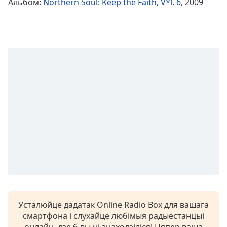
Альбом:
Northern Soul: Keep the Faith, V*l. 6
, 2009
Remaining
Time
-
-:-
1x
Playback
Rate
Chapters
Chapters
Descriptions
descriptions
off
,
selected
Subtitles
Усталюйце дадатак Online Radio Box для вашага
subtitles
смартфона і слухайце любімыя радыёстанцыі
settings
,