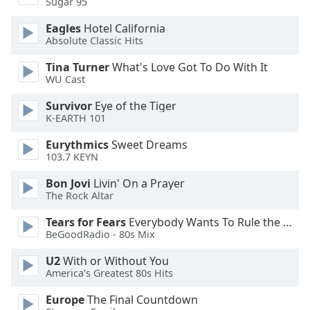
Beginning
Sugar 95
of
Eagles
Hotel California
dialog
Absolute Classic Hits
window.
Escape
Tina Turner
What's Love Got To Do With It
will
WU Cast
cancel
Survivor
Eye of the Tiger
and
K-EARTH 101
close
the
Eurythmics
Sweet Dreams
window.
103.7 KEYN
Bon Jovi
Livin' On a Prayer
Text
The Rock Altar
Color
Tears for Fears
Everybody Wants To Rule the World
BeGoodRadio - 80s Mix
Opacity
U2
With or Without You
America's Greatest 80s Hits
Text
Background
Europe
The Final Countdown