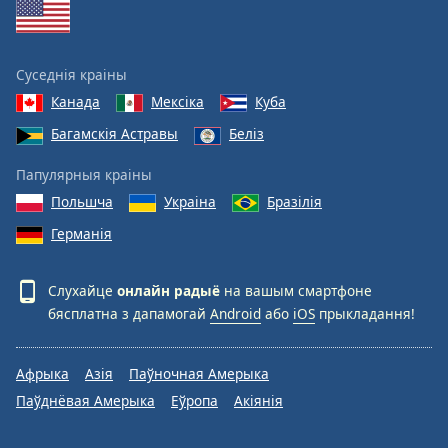
Суседнія краіны
Канада
Мексіка
Куба
Багамскія Астравы
Беліз
Папулярныя краіны
Польшча
Украіна
Бразілія
Германія
Слухайце
онлайн радыё
на вашым смартфоне
бясплатна з дапамогай
Android
або
iOS
прыкладання!
Афрыка
Азія
Паўночная Амерыка
Паўднёвая Амерыка
Еўропа
Акіянія