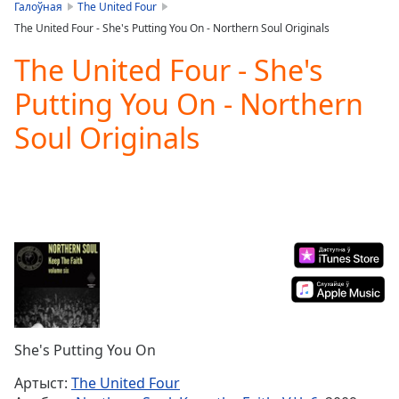
is
Галоўная
The United Four
loading.
The United Four - She's Putting You On - Northern Soul Originals
Play
Video
The United Four - She's
Play
Putting You On - Northern
Skip
Backward
Soul Originals
Skip
Forward
Mute
Current
Time
0:00
/
Duration
-:-
Loaded
:
0.00%
Stream
Type
LIVE
Seek to
She's Putting You On
live,
currently
Артыст:
The United Four
behind
live
LIVE