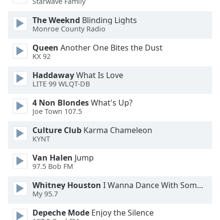
Color
Starwave Family
The Weeknd
Blinding Lights
Opacity
Monroe County Radio
Queen
Another One Bites the Dust
KX 92
Caption
Area
Haddaway
What Is Love
Background
LITE 99 WLQT-DB
Color
4 Non Blondes
What's Up?
Joe Town 107.5
Opacity
Culture Club
Karma Chameleon
KYNT
Font
Van Halen
Jump
Size
97.5 Bob FM
Whitney Houston
I Wanna Dance With Somebody
Text
My 95.7
Edge
Style
Depeche Mode
Enjoy the Silence