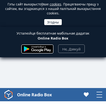
Гэты сайт выкарыстоўвае
cookies
. Працягваючы працу з
сайтам, вы згаджаецеся з нашай палітыкай выкарыстання
cookies.
Усталюйце бясплатнае мабільнае дадатак
Online Radio Box
Не, Дзякуй
Online Radio Box
Video
Player