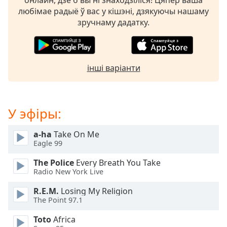
онлайн, дзе б вы ні знаходзіліся! Цяпер ваша
opens
любімае радыё ў вас у кішэні, дзякуючы нашаму
subtitles
зручнаму дадатку.
settings
dialog
subtitles
off
,
інші варіанти
selected
Audio
Track
У эфіры:
Picture-
in-
a-ha
Take On Me
Picture
Eagle 99
Fullscreen
This
The Police
Every Breath You Take
is
Radio New York Live
a
R.E.M.
Losing My Religion
modal
The Point 97.1
window.
Toto
Africa