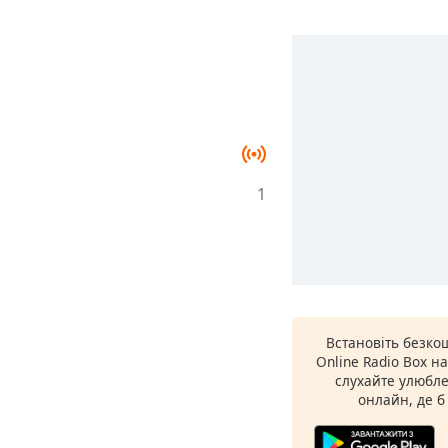
1
Встановіть безко
Online Radio Box н
слухайте улюбле
онлайн, де б