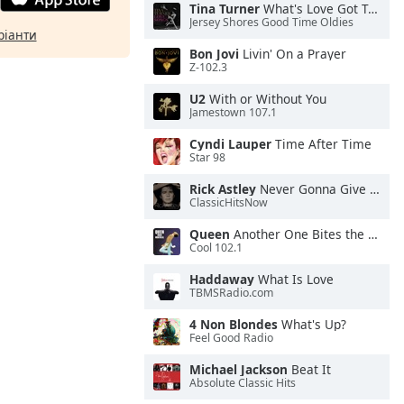
Tina Turner
What's Love Got To Do With It
Jersey Shores Good Time Oldies
ріанти
Bon Jovi
Livin' On a Prayer
Z-102.3
U2
With or Without You
Jamestown 107.1
Cyndi Lauper
Time After Time
Star 98
Rick Astley
Never Gonna Give You Up
ClassicHitsNow
Queen
Another One Bites the Dust
Cool 102.1
Haddaway
What Is Love
TBMSRadio.com
4 Non Blondes
What's Up?
Feel Good Radio
Michael Jackson
Beat It
Absolute Classic Hits