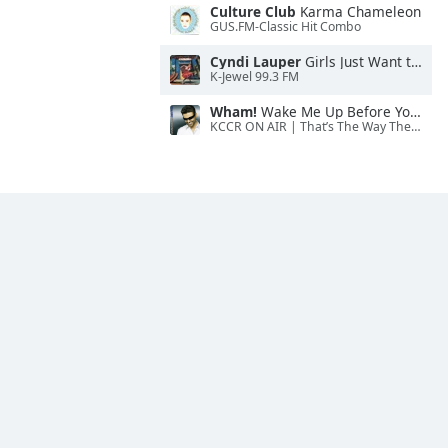
Culture Club
Karma Chameleon
GUS.FM-Classic Hit Combo
Cyndi Lauper
Girls Just Want to Have Fun
K-Jewel 99.3 FM
Wham!
Wake Me Up Before You Go-Go
KCCR ON AIR | That’s The Way The Cookie Crumbles