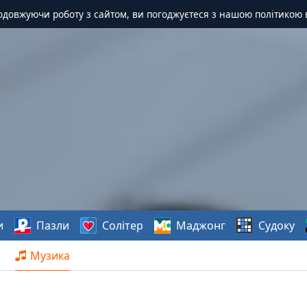
одовжуючи роботу з сайтом, ви погоджуєтеся з нашою політикою 
и
Пазли
Солітер
Маджонг
Судоку
Музика