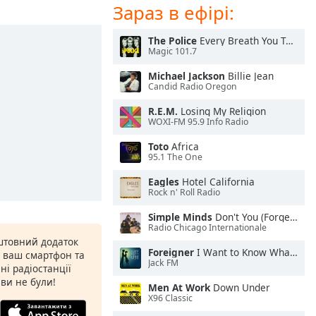
Зараз в ефірі:
The Police
Every Breath You Take
Magic 101.7
Michael Jackson
Billie Jean
Candid Radio Oregon
R.E.M.
Losing My Religion
WOXI-FM 95.9 Info Radio
Toto
Africa
95.1 The One
Eagles
Hotel California
Rock n' Roll Radio
Simple Minds
Don't You (Forget About Me)
Radio Chicago Internationale
штовний додаток
Foreigner
I Want to Know What Love Is
а ваш смартфон та
Jack FM
ні радіостанції
 ви не були!
Men At Work
Down Under
X96 Classic