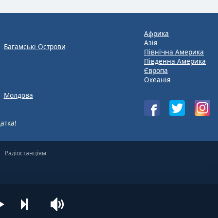
Африка
Азія
Багамські Острови
Північна Америка
Південна Америка
Європа
Океанія
Молдова
атка!
Радіостанціям