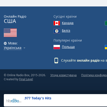
the
window.
Онлайн Радіо
Сусідні країни
США
Text
Канада
Color
Беліз
Opacity
Популярні країни
Мова:
Польща
Українська
Text
Background
Слухайте
онлайн радіо
на 
Color
© Online Radio Box, 2015-2026.
Угода користувача
Політика конфіде
Opacity
Created by
Final Level
Caption
Area
.977 Today's Hits
Background