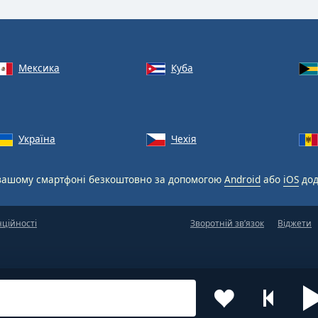
Мексика
Куба
Україна
Чехія
вашому смартфоні безкоштовно за допомогою
Android
або
iOS
дод
нційності
Зворотній зв’язок
Віджети