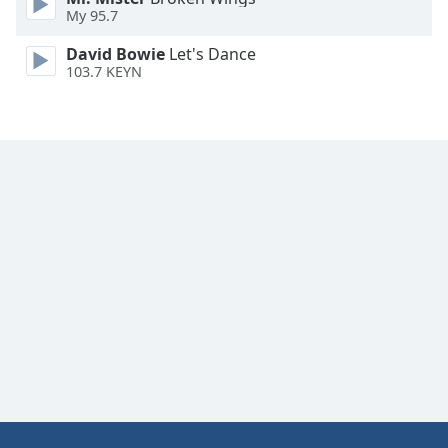
Color
My 95.7
David Bowie
Let's Dance
Opacity
103.7 KEYN
Caption
Area
Background
Color
Opacity
Font
Size
Text
Edge
Style