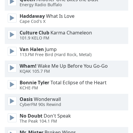
Beginning
Energy Radio Buffalo
of
dialog
Haddaway
What Is Love
window.
Cape Cod's X
Escape
Culture Club
Karma Chameleon
will
101.9 KELO FM
cancel
and
Van Halen
Jump
close
113.FM Free Bird (Hard Rock, Metal)
the
window.
Wham!
Wake Me Up Before You Go-Go
KQAK 105.7 FM
Text
Bonnie Tyler
Total Eclipse of the Heart
Color
KCHE-FM
Oasis
Wonderwall
Opacity
CyberFM 90s Rewind
No Doubt
Don't Speak
Text
The Peak 104.1 FM
Background
Mr. Mister
Broken Wings