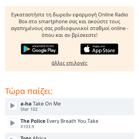
Remaining
Time
-
Εγκαταστήστε τη δωρεάν εφαρμογή Online Radio
-:-
Box στο smartphone σας και ακούστε τους
αγαπημένους σας ραδιοφωνικοί σταθμοί online -
1x
όπου και αν βρίσκεστε!
Playback
Rate
Chapters
άλλες επιλογές
Chapters
Descriptions
Τώρα παίζει:
descriptions
off
,
a-ha
Take On Me
selected
Star 102
Subtitles
The Police
Every Breath You Take
X103.9
subtitles
settings
,
Toto
Africa