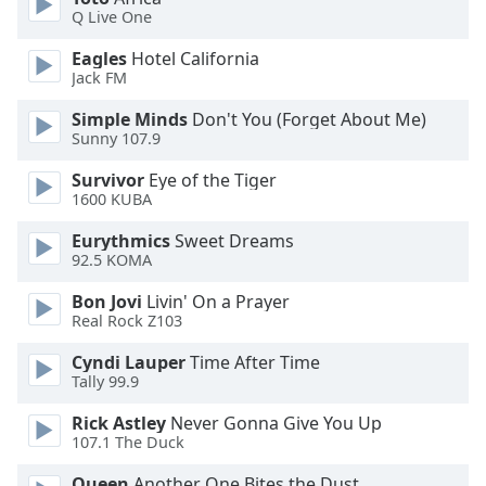
opens
Q Live One
subtitles
Eagles
Hotel California
settings
Jack FM
dialog
subtitles
Simple Minds
Don't You (Forget About Me)
off
,
Sunny 107.9
selected
Survivor
Eye of the Tiger
1600 KUBA
Audio
Track
Eurythmics
Sweet Dreams
92.5 KOMA
Picture-
in-
Picture
Bon Jovi
Livin' On a Prayer
Real Rock Z103
Fullscreen
This
Cyndi Lauper
Time After Time
is
Tally 99.9
a
modal
Rick Astley
Never Gonna Give You Up
window.
107.1 The Duck
Queen
Another One Bites the Dust