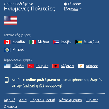
Online Ραδιόφωνο
Γλώσσα:
Ηνωμένες Πολιτείες
Font
Ελληνικά
Family
Reset
Done
Γειτονικές χώρες
Close
Καναδάς
Μεξικό
Κούβα
Μπαχάμες
Modal
Dialog
Μπελίζ
End
of
Δημοφιλείς χώρες
dialog
Ελλάδα
Τουρκία
Αλβανία
Κύπρος
window.
Ακούστε
online ραδιόφωνο
στο smartphone σας δωρεάν
με την
Android
ή
iOS
εφαρμογή!
Αφρική
Ασία
Βόρεια Αμερική
Νότια Αμερική
Ευρώπη
Ωκεανία