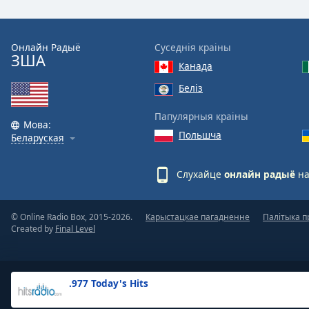
the
window.
Онлайн Радыё
Суседнія краіны
ЗША
Text
Канада
Color
Беліз
Opacity
Папулярныя краіны
Мова:
Польшча
Беларуская
Text
Background
Слухайце
онлайн радыё
на
Color
© Online Radio Box, 2015-2026.
Карыстацкае пагадненне
Палітыка п
Opacity
Created by
Final Level
Caption
Area
.977 Today's Hits
Background