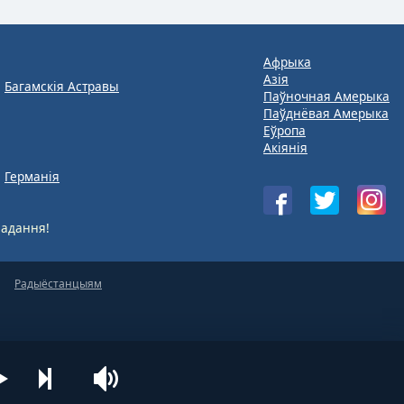
Афрыка
Азія
Багамскія Астравы
Паўночная Амерыка
Паўднёвая Амерыка
Еўропа
Акіянія
Германія
адання!
Радыёстанцыям