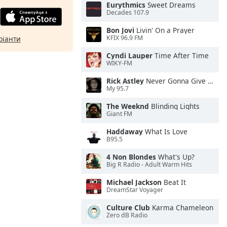
Eurythmics
Sweet Dreams
Decades 107.9
Bon Jovi
Livin' On a Prayer
KFIX 96.9 FM
ріанти
Cyndi Lauper
Time After Time
WIKY-FM
Rick Astley
Never Gonna Give You Up
My 95.7
The Weeknd
Blinding Lights
Giant FM
Haddaway
What Is Love
B95.5
4 Non Blondes
What's Up?
Big R Radio - Adult Warm Hits
Michael Jackson
Beat It
DreamStar Voyager
Culture Club
Karma Chameleon
Zero dB Radio