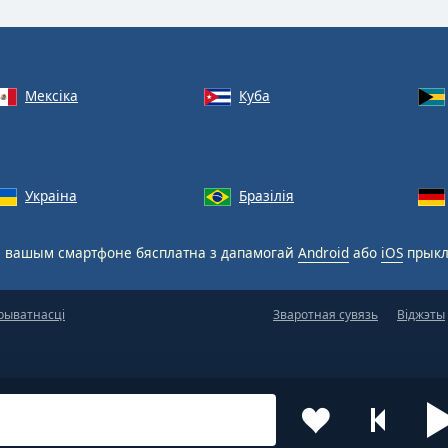
Мексіка
Куба
Украіна
Бразілія
 вашым смартфоне бясплатна з дапамогай
Android
або
iOS
прыкл
рыватнасці
Зваротная сувязь
Віджэты