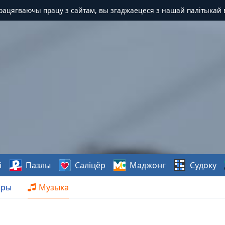
Працягваючы працу з сайтам, вы згаджаецеся з нашай палітыкай 
і
Пазлы
Саліцёр
Маджонг
Судоку
нры
Музыка