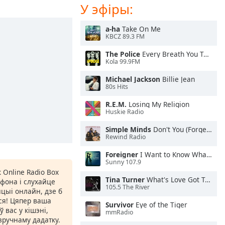
У эфіры:
a-ha
Take On Me
KBCZ 89.3 FM
The Police
Every Breath You Take
Kola 99.9FM
Michael Jackson
Billie Jean
80s Hits
R.E.M.
Losing My Religion
Huskie Radio
Simple Minds
Don't You (Forget About Me)
Rewind Radio
Foreigner
I Want to Know What Love Is
Sunny 107.9
 Online Radio Box
Tina Turner
What's Love Got To Do With It
фона і слухайце
105.5 The River
цыі онлайн, дзе б
іся! Цяпер ваша
Survivor
Eye of the Tiger
 вас у кішэні,
mmRadio
ручнаму дадатку.