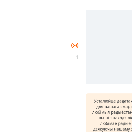
1
Усталюйце дадатак
для вашага смарт
любімыя радыёстан
вы ні знаходзіл
любімае радыё ў
дзякуючы нашаму з