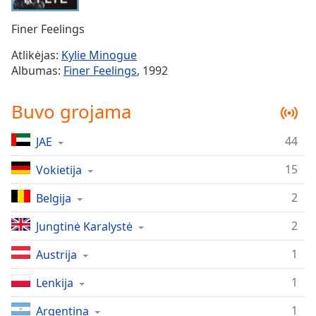
Remaining
Time
-
Finer Feelings
-:-
Atlikėjas:
Kylie Minogue
1x
Albumas:
Finer Feelings
, 1992
Playback
Rate
Buvo grojama
Chapters
44
JAE
Chapters
15
Vokietija
Descriptions
descriptions
2
Belgija
off
,
2
Jungtinė Karalystė
selected
1
Austrija
Subtitles
1
subtitles
Lenkija
settings
,
1
Argentina
opens