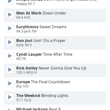
Font
Happy 92.7
Family
Men At Work
Down Under
94.9 KHI
Reset
Eurythmics
Sweet Dreams
Done
94.3 Jack FM
Close
Modal
Bon Jovi
Livin' On a Prayer
Dialog
KyXy 96.5
End
of
Cyndi Lauper
Time After Time
dialog
WCTR
window.
Rick Astley
Never Gonna Give You Up
105.5 WDUV
Europe
The Final Countdown
Big 103
The Weeknd
Blinding Lights
97.1 GLQ
Michael Jackson
Beat It