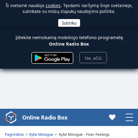
Ši svetainė naudoja
cookies
. Tęsdami naršymą šioje svetainėje,
sutinkate su mūsų slapukų naudojimo politika.
Įdiekite nemokamą mobiliojo telefono programėlę
Online Radio Box
Ne, ačiū
Online Radio Box
Video
Player
is
Pagrindinis
Kylie Minogue
Kylie Minogue - Finer Feelings