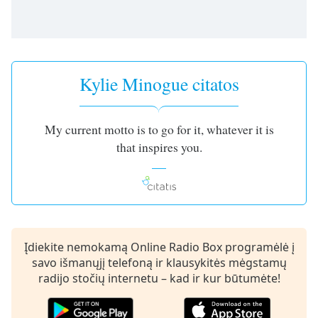
of
dialog
window.
Escape
will
Kylie Minogue citatos
cancel
and
close
the
My current motto is to go for it, whatever it is
window.
that inspires you.
Text
Color
Opacity
Įdiekite nemokamą Online Radio Box programėlė į
savo išmanųjį telefoną ir klausykitės mėgstamų
Text
radijo stočių internetu – kad ir kur būtumėte!
Background
Color