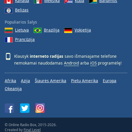
Kanada
Meksika
Kuba
Bahamos
Belizas
Populiarios šalys
Lietuva
Brazilija
Vokietija
Prancūzija
Klausyk
interneto radijas
savo išmaniajame telefone
nemokamai naudodamas
Android
arba
iOS
programėlę!
Afrika
Azija
Šiaurės Amerika
Pietų Amerika
Europa
Okeanija
© Online Radio Box, 2015-2026.
Created by
Final Level