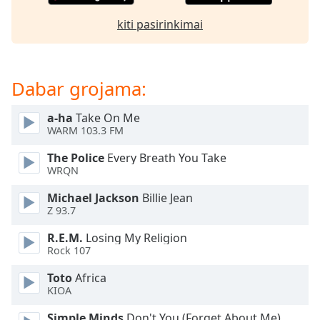
kiti pasirinkimai
Opacity
Caption
Dabar grojama:
Area
Background
Color
a-ha
Take On Me
WARM 103.3 FM
The Police
Every Breath You Take
Opacity
WRQN
Michael Jackson
Billie Jean
Font
Z 93.7
Size
R.E.M.
Losing My Religion
Rock 107
Text
Edge
Toto
Africa
Style
KIOA
Simple Minds
Don't You (Forget About Me)