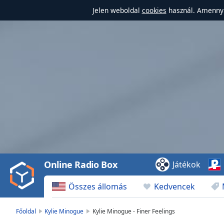
Jelen weboldal
cookies
használ. Amennyi
Video
Player
is
loading.
Play
Video
Online Radio Box
Játékok
Play
Skip
Összes állomás
Kedvencek
Backward
Skip
Forward
Főoldal
Kylie Minogue
Kylie Minogue - Finer Feelings
Mute