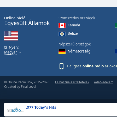
the
window.
Online rádió
Szomszédos országok
Egyesült Államok
Text
Kanada
Color
Belize
Opacity
Népszerű országok
Nyelv:
Németország
Magyar
Text
Background
Hallgass
online radio
az okos
Color
© Online Radio Box, 2015-2026.
Felhasználási feltételek
Adatvédelem
Opacity
Created by
Final Level
Caption
Area
.977 Today's Hits
Background