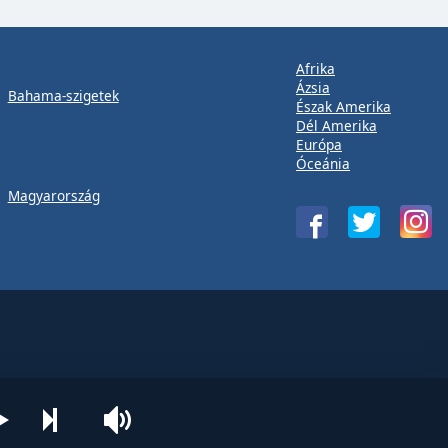
Afrika
Ázsia
Bahama-szigetek
Észak Amerika
Dél Amerika
Európa
Óceánia
Magyarország