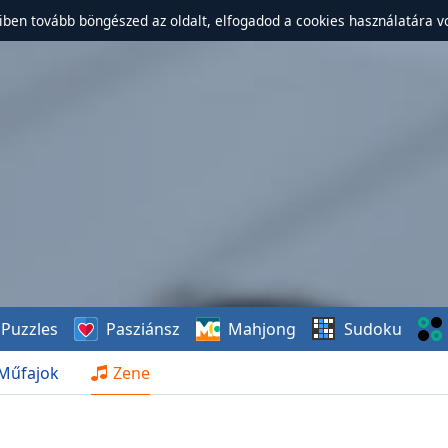
ben tovább böngészed az oldalt, elfogadod a cookies használatára v
Puzzles
Pasziánsz
Mahjong
Sudoku
Műfajok
Zene