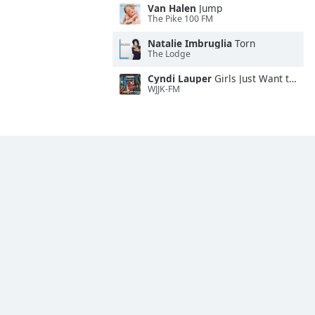
Van Halen
Jump
The Pike 100 FM
Natalie Imbruglia
Torn
The Lodge
Cyndi Lauper
Girls Just Want to Have Fun
WJJK-FM