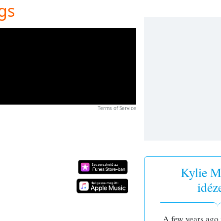
ngs
Terms of Service
Kylie M
idéz
A few years ago