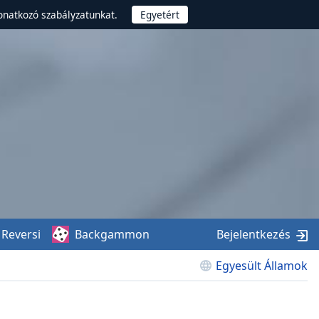
onatkozó szabályzatunkat.
Reversi
Backgammon
Bejelentkezés
Egyesült Államok