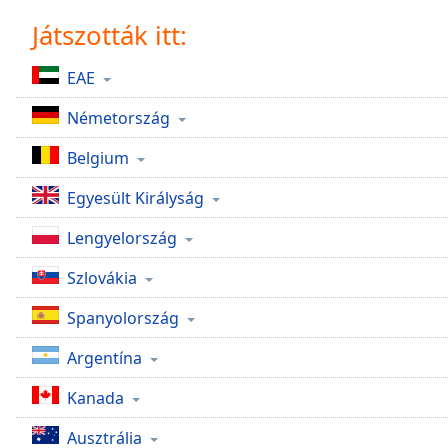
Chapters
Játszották itt:
Chapters
EAE
Descriptions
Németország
descriptions
off
,
Belgium
selected
Egyesült Királyság
Subtitles
Lengyelország
subtitles
settings
,
Szlovákia
opens
subtitles
Spanyolország
settings
dialog
Argentína
subtitles
off
,
Kanada
selected
Ausztrália