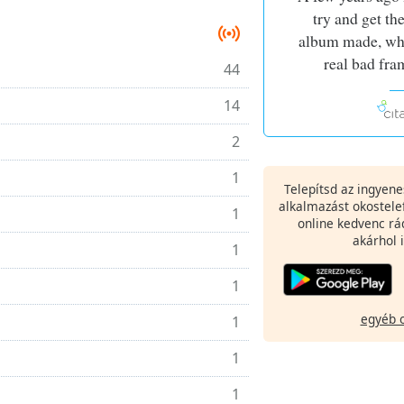
try and get t
album made, whi
real bad fra
44
14
2
1
Telepítsd az ingyen
alkalmazást okostele
1
online kedvenc rá
akárhol i
1
1
egyéb 
1
1
1