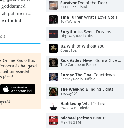
Survivor
Eye of the Tiger
he goddamned
KKLD The Cloud
ch put me in a
Tina Turner
What's Love Got To Do With It
me of mind.
107 Wans Fm
Eurythmics
Sweet Dreams
Highway Radio Hits
U2
With or Without You
Coast 102
es Online Radio Box
Rick Astley
Never Gonna Give You Up
The Caribbean Radio
fonodra és hallgasd
dióállomásaidat,
Europe
The Final Countdown
s jársz!
Energy Radio Buffalo
The Weeknd
Blinding Lights
Breezy101
opciók
Haddaway
What Is Love
Sweet 419 Toledo
Michael Jackson
Beat It
Max 98.3 FM