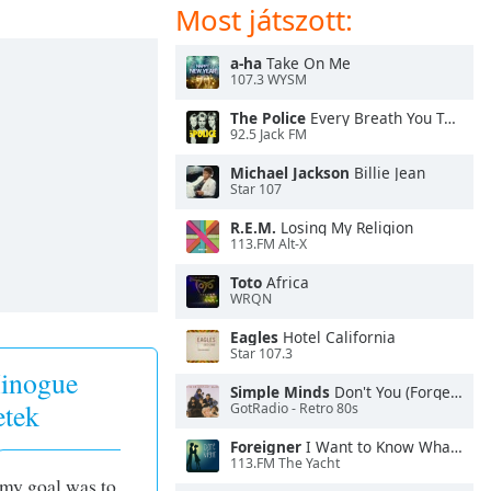
Most játszott:
a-ha
Take On Me
107.3 WYSM
The Police
Every Breath You Take
92.5 Jack FM
Michael Jackson
Billie Jean
Star 107
R.E.M.
Losing My Religion
113.FM Alt-X
Toto
Africa
WRQN
Eagles
Hotel California
Star 107.3
inogue
Simple Minds
Don't You (Forget About Me)
etek
GotRadio - Retro 80s
Foreigner
I Want to Know What Love Is
113.FM The Yacht
 my goal was to