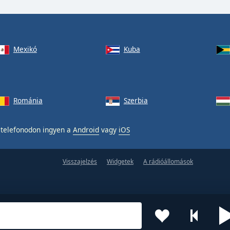
Mexikó
Kuba
Románia
Szerbia
telefonodon ingyen a
Android
vagy
iOS
Visszajelzés
Widgetek
A rádióállomások