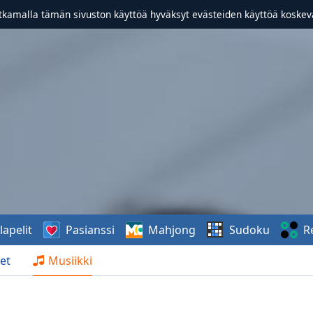
atkamalla tämän sivuston käyttöä hyväksyt evästeiden käyttöä koske
lapelit
Pasianssi
Mahjong
Sudoku
R
et
Musiikki