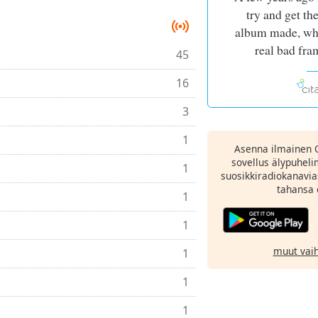
try and get t
album made, whi
real bad fra
45
16
3
1
Asenna ilmainen 
sovellus älypuheli
1
suosikkiradiokanavia
tahansa 
1
1
muut vai
1
1
1