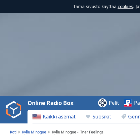
Tämä sivusto käyttää
cookies
. J
Video
Player
is
loading.
Play
Video
Online Radio Box
Pelit
Pa
Play
Skip
Kaikki asemat
Suosikit
Genr
Backward
Skip
Forward
Koti
Kylie Minogue
Kylie Minogue - Finer Feelings
Mute