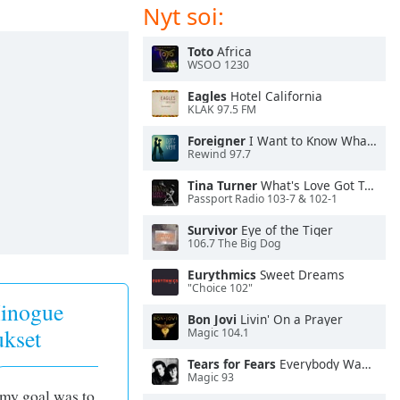
Nyt soi:
Toto
Africa
WSOO 1230
Eagles
Hotel California
KLAK 97.5 FM
Foreigner
I Want to Know What Love Is
Rewind 97.7
Tina Turner
What's Love Got To Do With It
Passport Radio 103-7 & 102-1
Survivor
Eye of the Tiger
106.7 The Big Dog
Eurythmics
Sweet Dreams
"Choice 102"
inogue
Bon Jovi
Livin' On a Prayer
ukset
Magic 104.1
Tears for Fears
Everybody Wants To Rule the World
Magic 93
 my goal was to