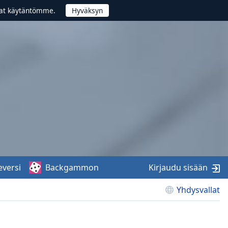
vat käytäntömme.
eversi
Backgammon
Kirjaudu sisään
Yhdysvallat