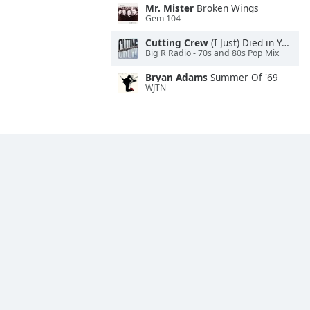
Mr. Mister
Broken Wings
Gem 104
Cutting Crew
(I Just) Died in Your Arms
Big R Radio - 70s and 80s Pop Mix
Bryan Adams
Summer Of '69
WJTN