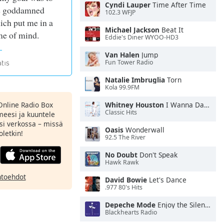
Cyndi Lauper
Time After Time
he goddamned
102.3 WFJP
ch put me in a
Michael Jackson
Beat It
me of mind.
Eddie's Diner WYOO-HD3
Van Halen
Jump
Fun Tower Radio
Natalie Imbruglia
Torn
Kola 99.9FM
Online Radio Box
Whitney Houston
I Wanna Dance With Somebody
Classic Hits
meesi ja kuuntele
si verkossa – missä
Oasis
Wonderwall
oletkin!
92.5 The River
No Doubt
Don't Speak
Hawk Rawk
htoehdot
David Bowie
Let's Dance
.977 80's Hits
Depeche Mode
Enjoy the Silence
Blackhearts Radio