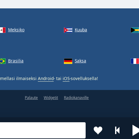
Meksiko
Kuuba
Brasilia
Saksa
mellasi ilmaiseksi
Android
- tai
iOS
-sovelluksella!
Palaute
Widgetit
Radiokanaville