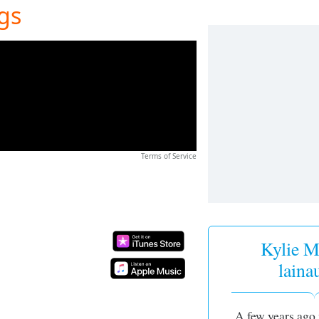
ngs
Terms of Service
Kylie M
laina
A few years ago