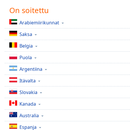
Chapters
On soitettu
Chapters
Arabiemiirikunnat
Descriptions
Saksa
descriptions
off
,
Belgia
selected
Puola
Subtitles
Argentiina
subtitles
settings
,
Itävalta
opens
subtitles
Slovakia
settings
dialog
Kanada
subtitles
off
,
Australia
selected
Espanja