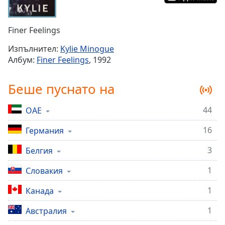
Remaining
Time
-
Finer Feelings
-:-
Изпълнител:
Kylie Minogue
1x
Албум:
Finer Feelings
, 1992
Playback
Rate
Беше пуснато на
Chapters
44
ОАЕ
Chapters
16
Германия
Descriptions
descriptions
3
Белгия
off
,
1
Словакия
selected
1
Канада
Subtitles
1
subtitles
Австралия
settings
,