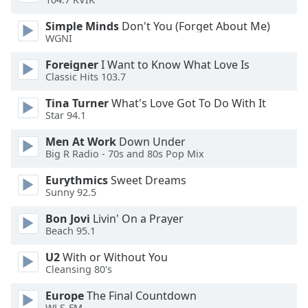
Font
Simple Minds
Don't You (Forget About Me)
Family
WGNI
Foreigner
I Want to Know What Love Is
Classic Hits 103.7
Reset
Done
Tina Turner
What's Love Got To Do With It
Close
Star 94.1
Modal
Dialog
Men At Work
Down Under
End
Big R Radio - 70s and 80s Pop Mix
of
dialog
Eurythmics
Sweet Dreams
window.
Sunny 92.5
Bon Jovi
Livin' On a Prayer
Beach 95.1
U2
With or Without You
Cleansing 80's
Europe
The Final Countdown
WLS-FM