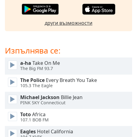
Color
Opacity
други възможности
Caption
Area
Изпълнява се:
Background
Color
a-ha
Take On Me
The Big FM 93.7
Opacity
The Police
Every Breath You Take
105.3 The Eagle
Font
Michael Jackson
Billie Jean
Size
PINK SKY Connecticut
Toto
Africa
Text
107.1 BOB FM
Edge
Style
Eagles
Hotel California
104.7 KVIK