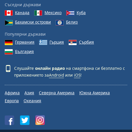
Съседни държави
Канада
Мексико
Куба
Бахамски острови
Белиз
Популярни държави
Германия
Гърция
Сърбия
България
Слушайте
онлайн радио
на смартфона си безплатно с
приложението за
Android
или
iOS
!
Африка
Азия
Северна Америка
Южна Америка
Европа
Океания