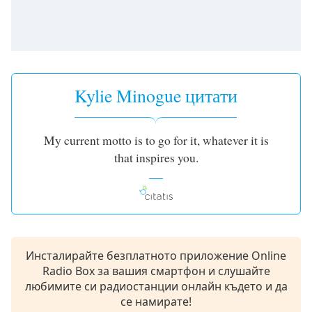
Beginning
of
dialog
window.
Escape
will
Kylie Minogue цитати
cancel
and
close
the
My current motto is to go for it, whatever it is
window.
that inspires you.
Text
Color
Opacity
Инсталирайте безплатното приложение Online
Radio Box за вашия смартфон и слушайте
Text
любимите си радиостанции онлайн където и да
Background
се намирате!