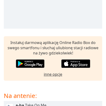
opens
subtitles
settings
dialog
subtitles
off
,
selected
Instałuj darmową aplikację Online Radio Box do
Audio
swego smartfonu i słuchaj uliubionę stacji radiowe
Track
na żywo gdziekolwiek!
Picture-
in-
Picture
Fullscreen
inne opcje
This
is
a
modal
Na antenie:
window.
a-ha
Take On Me