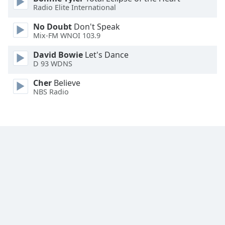
Radio Elite International
Font
No Doubt
Don't Speak
Family
Mix-FM WNOI 103.9
David Bowie
Let's Dance
Reset
D 93 WDNS
Done
Close
Cher
Believe
Modal
NBS Radio
Dialog
End
of
dialog
window.