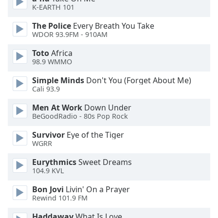
Beginning
K-EARTH 101
of
dialog
The Police
Every Breath You Take
window.
WDOR 93.9FM - 910AM
Escape
Toto
Africa
will
98.9 WMMO
cancel
and
Simple Minds
Don't You (Forget About Me)
close
Cali 93.9
the
Men At Work
Down Under
window.
BeGoodRadio - 80s Pop Rock
Text
Survivor
Eye of the Tiger
Color
WGRR
Eurythmics
Sweet Dreams
Opacity
104.9 KVL
Bon Jovi
Livin' On a Prayer
Text
Rewind 101.9 FM
Background
Haddaway
What Is Love