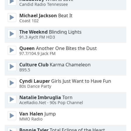
Color
Candid Radio Tennessee
Michael Jackson
Beat It
Opacity
Coast 102
The Weeknd
Blinding Lights
Caption
91.3 Ayclt FM HD3
Area
Background
Queen
Another One Bites the Dust
Color
97.7/104.9 Jack FM
Culture Club
Karma Chameleon
B95.5
Opacity
Cyndi Lauper
Girls Just Want to Have Fun
80s Dance Party
Font
Size
Natalie Imbruglia
Torn
AceRadio.Net - 90s Pop Channel
Text
Van Halen
Jump
Edge
MMO Radio
Style
Bonnie Tyler
Total Eclipse of the Heart