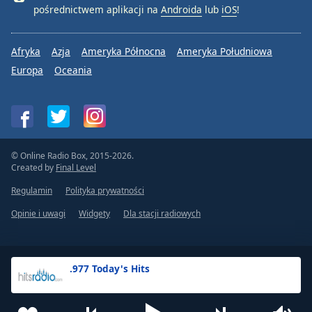
pośrednictwem aplikacji na
Androida
lub
iOS
!
Afryka
Azja
Ameryka Północna
Ameryka Południowa
Europa
Oceania
© Online Radio Box, 2015-2026.
Created by
Final Level
Regulamin
Polityka prywatności
Opinie i uwagi
Widgety
Dla stacji radiowych
.977 Today's Hits