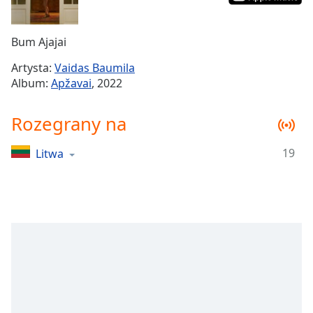
Remaining
Time
-
Bum Ajajai
-:-
Artysta:
Vaidas Baumila
1x
Album:
Apžavai
, 2022
Playback
Rate
Rozegrany na
Chapters
19
Litwa
Chapters
Descriptions
descriptions
off
,
selected
Subtitles
subtitles
settings
,