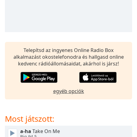
opens
subtitles
settings
dialog
subtitles
off
,
selected
Telepítsd az ingyenes Online Radio Box
Audio
alkalmazást okostelefonodra és hallgasd online
Track
kedvenc rádióállomásaidat, akárhol is jársz!
Picture-
in-
Picture
Fullscreen
egyéb opciók
This
is
a
modal
Most játszott:
window.
a-ha
Take On Me
Beginning
Big 94.5