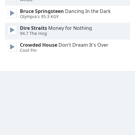
Font
Bruce Springsteen
Dancing In the Dark
Family
Olympia's 95.3 KGY
Dire Straits
Money for Nothing
Reset
94.7 The Hog
Done
Close
Crowded House
Don't Dream It's Over
Modal
Cool Fm
Dialog
End
of
dialog
window.