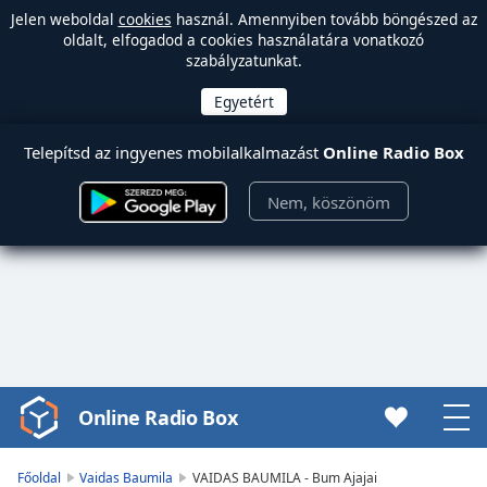
Jelen weboldal
cookies
használ. Amennyiben tovább böngészed az
oldalt, elfogadod a cookies használatára vonatkozó
szabályzatunkat.
Telepítsd az ingyenes mobilalkalmazást
Online Radio Box
Nem, köszönöm
Online Radio Box
Video
Player
is
Főoldal
Vaidas Baumila
VAIDAS BAUMILA - Bum Ajajai