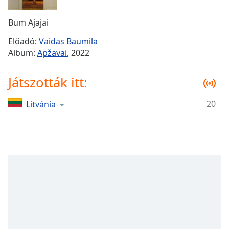
Remaining
Time
-
Bum Ajajai
-:-
Előadó:
Vaidas Baumila
1x
Album:
Apžavai
, 2022
Playback
Rate
Játszották itt:
Chapters
20
Litvánia
Chapters
Descriptions
descriptions
off
,
selected
Subtitles
subtitles
settings
,