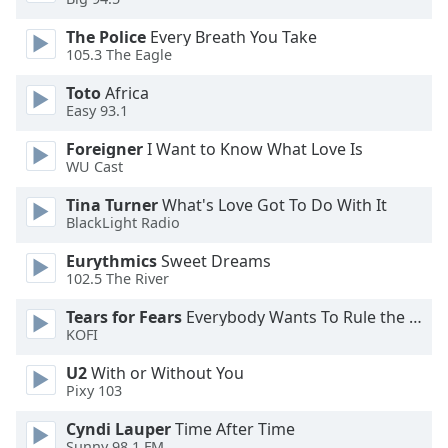
of
dialog
The Police
Every Breath You Take
window.
105.3 The Eagle
Escape
Toto
Africa
will
Easy 93.1
cancel
and
Foreigner
I Want to Know What Love Is
close
WU Cast
the
Tina Turner
What's Love Got To Do With It
window.
BlackLight Radio
Text
Eurythmics
Sweet Dreams
Color
102.5 The River
Tears for Fears
Everybody Wants To Rule the World
Opacity
KOFI
U2
With or Without You
Text
Pixy 103
Background
Cyndi Lauper
Time After Time
Color
Sunny 98.1 FM