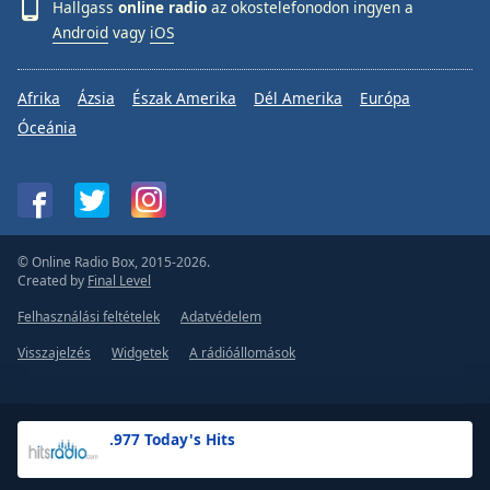
Hallgass
online radio
az okostelefonodon ingyen a
Android
vagy
iOS
Afrika
Ázsia
Észak Amerika
Dél Amerika
Európa
Óceánia
© Online Radio Box, 2015-2026.
Created by
Final Level
Felhasználási feltételek
Adatvédelem
Visszajelzés
Widgetek
A rádióállomások
.977 Today's Hits