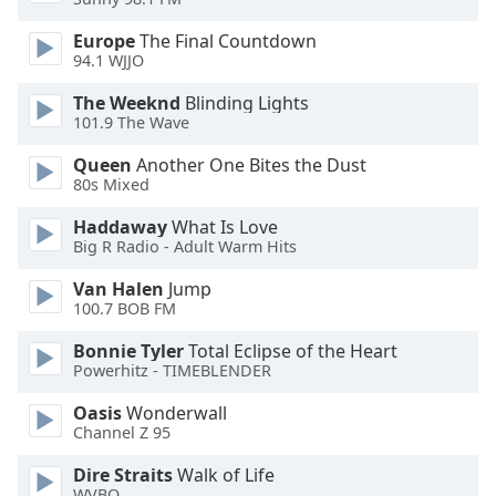
Europe
The Final Countdown
Opacity
94.1 WJJO
The Weeknd
Blinding Lights
Caption
101.9 The Wave
Area
Background
Queen
Another One Bites the Dust
Color
80s Mixed
Haddaway
What Is Love
Big R Radio - Adult Warm Hits
Opacity
Van Halen
Jump
100.7 BOB FM
Font
Size
Bonnie Tyler
Total Eclipse of the Heart
Powerhitz - TIMEBLENDER
Text
Oasis
Wonderwall
Edge
Channel Z 95
Style
Dire Straits
Walk of Life
WVBO