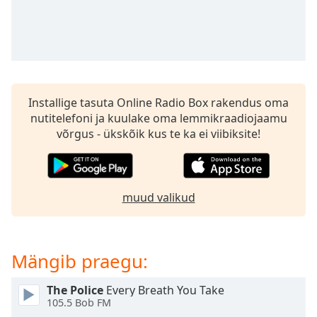
subtitles
settings
dialog
subtitles
off
,
selected
Installige tasuta Online Radio Box rakendus oma
Audio
nutitelefoni ja kuulake oma lemmikraadiojaamu
Track
võrgus - ükskõik kus te ka ei viibiksite!
Picture-
in-
Picture
Fullscreen
muud valikud
This
is
a
modal
Mängib praegu:
window.
The Police
Every Breath You Take
Beginning
105.5 Bob FM
of