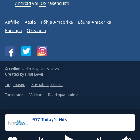
Android
või
iOS
rakendust!
Aafrika
Aasia
Põhja-Ameerika
Lõuna-Ameerika
Euroopa
Okeaania
© Online Radio Box, 2015-2026.
Created by
Final Level
Tingimused
Privaatsuspoliitika
Tagasiside
Vidinad
Raadiojaamadele
.977 Today's Hits