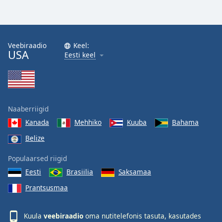
Veebiraadio
Keel:
USA
Eesti keel
Naaberriigid
Kanada
Mehhiko
Kuuba
Bahama
Belize
Populaarsed riigid
Eesti
Brasiilia
Saksamaa
Prantsusmaa
Kuula
veebiraadio
oma nutitelefonis tasuta, kasutades