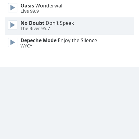
Oasis
Wonderwall
Family
Live 99.9
No Doubt
Don't Speak
Reset
The River 95.7
Done
Close
Depeche Mode
Enjoy the Silence
Modal
WYCY
Dialog
End
of
dialog
window.