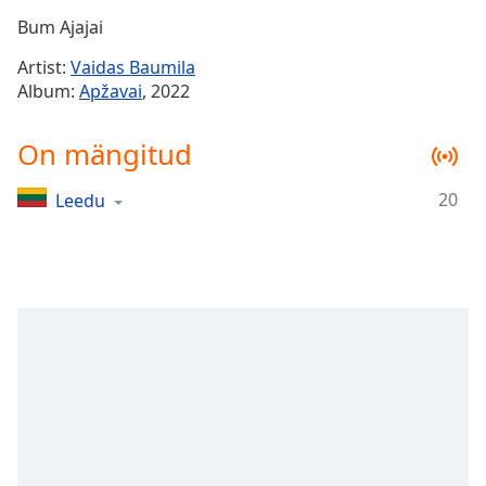
Time
-
Bum Ajajai
-:-
Artist:
Vaidas Baumila
1x
Album:
Apžavai
, 2022
Playback
Rate
On mängitud
Chapters
20
Leedu
Chapters
Descriptions
descriptions
off
,
selected
Subtitles
subtitles
settings
,
opens