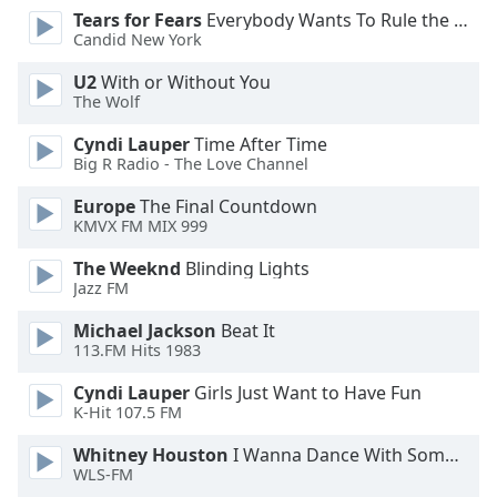
Tears for Fears
Everybody Wants To Rule the World
Opacity
Candid New York
U2
With or Without You
Caption
The Wolf
Area
Background
Cyndi Lauper
Time After Time
Color
Big R Radio - The Love Channel
Europe
The Final Countdown
KMVX FM MIX 999
Opacity
The Weeknd
Blinding Lights
Jazz FM
Font
Size
Michael Jackson
Beat It
113.FM Hits 1983
Text
Cyndi Lauper
Girls Just Want to Have Fun
Edge
K-Hit 107.5 FM
Style
Whitney Houston
I Wanna Dance With Somebody
WLS-FM
Font