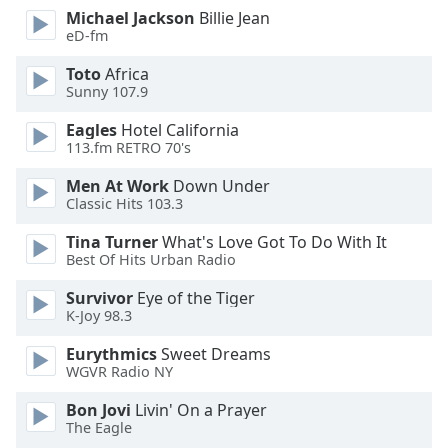
dialog
Michael Jackson
Billie Jean
window.
eD-fm
Escape
Toto
Africa
will
Sunny 107.9
cancel
and
Eagles
Hotel California
close
113.fm RETRO 70's
the
Men At Work
Down Under
window.
Classic Hits 103.3
Text
Tina Turner
What's Love Got To Do With It
Color
Best Of Hits Urban Radio
Survivor
Eye of the Tiger
Opacity
K-Joy 98.3
Eurythmics
Sweet Dreams
Text
WGVR Radio NY
Background
Bon Jovi
Livin' On a Prayer
Color
The Eagle