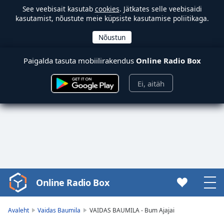
See veebisait kasutab
cookies
. Jätkates selle veebisaidi
kasutamist, nõustute meie küpsiste kasutamise poliitikaga.
Paigalda tasuta mobiilirakendus
Online Radio Box
Ei, aitäh
Online Radio Box
Video
Player
is
Avaleht
Vaidas Baumila
VAIDAS BAUMILA - Bum Ajajai
loading.