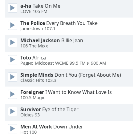
Beginning
a-ha
Take On Me
of
LOVE 105 FM
dialog
window.
The Police
Every Breath You Take
Escape
Jamestown 107.1
will
Michael Jackson
Billie Jean
cancel
106 The Mixx
and
close
Toto
Africa
the
Радио Midcoast WCME 99,5 FM и 900 AM
window.
Simple Minds
Don't You (Forget About Me)
Classic Hits 103.3
Text
Color
Foreigner
I Want to Know What Love Is
100.5 Magic
Opacity
Survivor
Eye of the Tiger
Oldies 93
Text
Men At Work
Down Under
Background
Hot 100