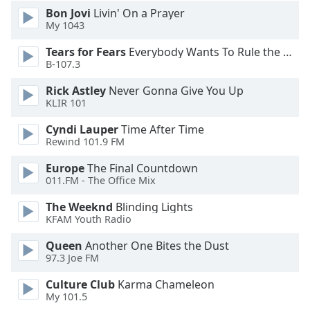
Color
Bon Jovi
Livin' On a Prayer
My 1043
Opacity
Tears for Fears
Everybody Wants To Rule the World
B-107.3
Caption
Rick Astley
Never Gonna Give You Up
Area
KLIR 101
Background
Color
Cyndi Lauper
Time After Time
Rewind 101.9 FM
Opacity
Europe
The Final Countdown
011.FM - The Office Mix
The Weeknd
Blinding Lights
Font
KFAM Youth Radio
Size
Queen
Another One Bites the Dust
97.3 Joe FM
Text
Edge
Culture Club
Karma Chameleon
Style
My 101.5