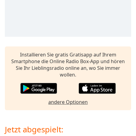
opens
subtitles
settings
dialog
subtitles
off
,
selected
Installieren Sie gratis Gratisapp auf Ihrem
Audio
Smartphone die Online Radio Box-App und hören
Track
Sie Ihr Lieblingsradio online an, wo Sie immer
Picture-
wollen.
in-
Picture
Fullscreen
This
andere Optionen
is
a
modal
window.
Jetzt abgespielt: