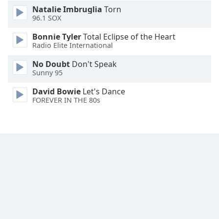
Natalie Imbruglia
Torn
Font
96.1 SOX
Family
Bonnie Tyler
Total Eclipse of the Heart
Radio Elite International
Reset
No Doubt
Don't Speak
Done
Sunny 95
Close
Modal
David Bowie
Let's Dance
Dialog
FOREVER IN THE 80s
End
of
dialog
window.