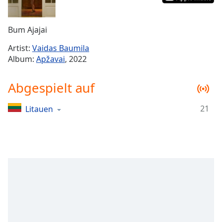
Remaining
Time
-
Bum Ajajai
-:-
Artist:
Vaidas Baumila
1x
Album:
Apžavai
, 2022
Playback
Rate
Abgespielt auf
Chapters
21
Litauen
Chapters
Descriptions
descriptions
off
,
selected
Subtitles
subtitles
settings
,