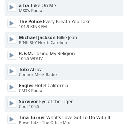
Beginning
a-ha
Take On Me
of
M80's Radio
dialog
window.
The Police
Every Breath You Take
Escape
101.9 KINK FM
will
Michael Jackson
Billie Jean
cancel
PINK SKY North Carolina
and
close
R.E.M.
Losing My Religion
the
105.5 WDUV
window.
Toto
Africa
Connor Merk Radio
Text
Color
Eagles
Hotel California
CMTK Radio
Opacity
Survivor
Eye of the Tiger
Cool 105.5
Text
Tina Turner
What's Love Got To Do With It
Background
Powerhitz - The Office Mix