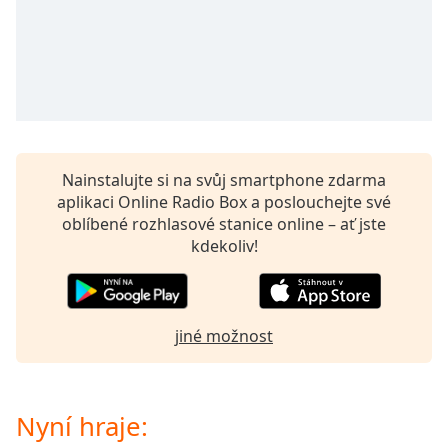
opens
subtitles
settings
dialog
subtitles
off
,
selected
Nainstalujte si na svůj smartphone zdarma
Audio
aplikaci Online Radio Box a poslouchejte své
Track
oblíbené rozhlasové stanice online – ať jste
Picture-
kdekoliv!
in-
Picture
Fullscreen
This
jiné možnost
is
a
modal
window.
Nyní hraje: