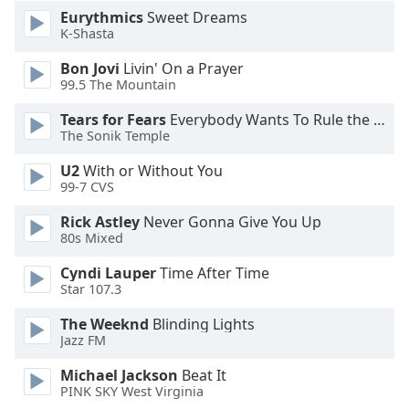
Color
Eurythmics
Sweet Dreams
K-Shasta
Opacity
Bon Jovi
Livin' On a Prayer
99.5 The Mountain
Caption
Tears for Fears
Everybody Wants To Rule the World
Area
The Sonik Temple
Background
Color
U2
With or Without You
99-7 CVS
Opacity
Rick Astley
Never Gonna Give You Up
80s Mixed
Cyndi Lauper
Time After Time
Font
Star 107.3
Size
The Weeknd
Blinding Lights
Jazz FM
Text
Edge
Michael Jackson
Beat It
Style
PINK SKY West Virginia