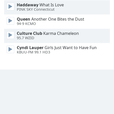
Haddaway
What Is Love
Font
PINK SKY Connecticut
Family
Queen
Another One Bites the Dust
94-9 KCMO
Reset
Culture Club
Karma Chameleon
Done
95.7 WZID
Close
Modal
Cyndi Lauper
Girls Just Want to Have Fun
Dialog
KBUU-FM 99.1 HD3
End
of
dialog
window.