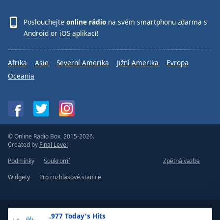
Poslouchejte
online rádio
na svém smartphonu zdarma s
Android
or
iOS
aplikací!
Afrika
Asie
Severní Amerika
Jižní Amerika
Evropa
Oceania
© Online Radio Box, 2015-2026.
Created by
Final Level
Podmínky
Soukromí
Zpětná vazba
Widgety
Pro rozhlasové stanice
.977 Today's Hits