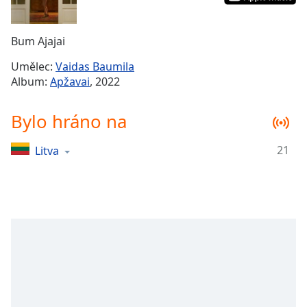
Remaining
Time
-
Bum Ajajai
-:-
Umělec:
Vaidas Baumila
1x
Album:
Apžavai
, 2022
Playback
Rate
Bylo hráno na
Chapters
21
Litva
Chapters
Descriptions
descriptions
off
,
selected
Subtitles
subtitles
settings
,