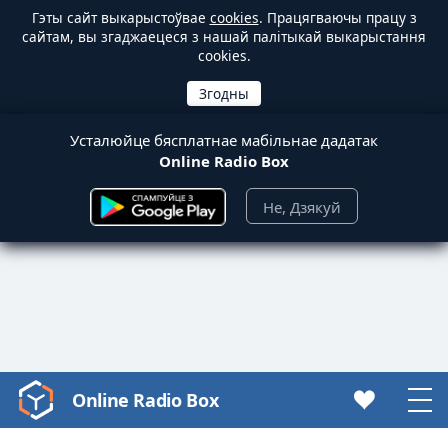
Гэты сайт выкарыстоўвае
cookies
. Працягваючы працу з
сайтам, вы згаджаецеся з нашай палітыкай выкарыстання
cookies.
Усталюйце бясплатнае мабільнае дадатак
Online Radio Box
Не, Дзякуй
Online Radio Box
Video
Player