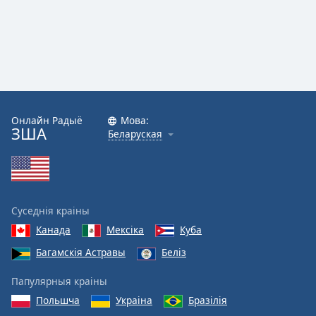
Онлайн Радыё
Мова:
ЗША
Беларуская
Суседнія краіны
Канада
Мексіка
Куба
Багамскія Астравы
Беліз
Папулярныя краіны
Польшча
Украіна
Бразілія