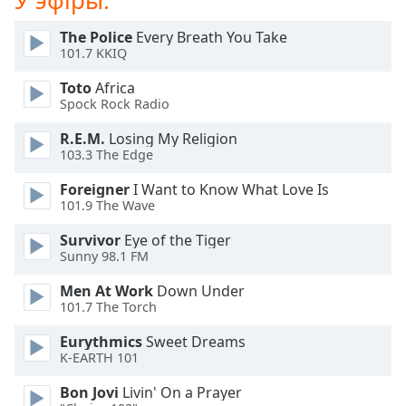
У эфіры:
Beginning
of
The Police
Every Breath You Take
dialog
101.7 KKIQ
window.
Escape
Toto
Africa
will
Spock Rock Radio
cancel
R.E.M.
Losing My Religion
and
103.3 The Edge
close
the
Foreigner
I Want to Know What Love Is
window.
101.9 The Wave
Survivor
Eye of the Tiger
Text
Sunny 98.1 FM
Color
Men At Work
Down Under
101.7 The Torch
Opacity
Eurythmics
Sweet Dreams
K-EARTH 101
Text
Background
Bon Jovi
Livin' On a Prayer