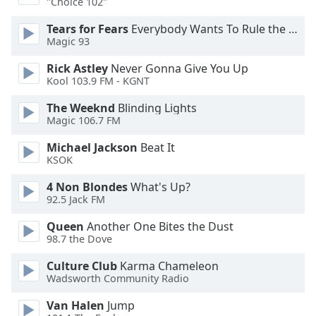
Color
"Choice 102"
Tears for Fears
Everybody Wants To Rule the World
Opacity
Magic 93
Rick Astley
Never Gonna Give You Up
Kool 103.9 FM - KGNT
Caption
Area
The Weeknd
Blinding Lights
Background
Magic 106.7 FM
Color
Michael Jackson
Beat It
KSOK
Opacity
4 Non Blondes
What's Up?
92.5 Jack FM
Font
Queen
Another One Bites the Dust
Size
98.7 the Dove
Culture Club
Karma Chameleon
Text
Wadsworth Community Radio
Edge
Style
Van Halen
Jump