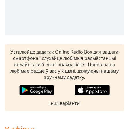
opens
subtitles
settings
dialog
subtitles
off
,
selected
Усталюйце дадатак Online Radio Box для вашага
Audio
смартфона і слухайце любімыя радыёстанцыі
Track
онлайн, дзе б вы ні знаходзіліся! Цяпер ваша
Picture-
любімае радыё ў вас у кішэні, дзякуючы нашаму
in-
зручнаму дадатку.
Picture
Fullscreen
This
is
інші варіанти
a
modal
window.