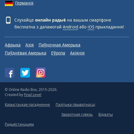
Германія
Слухайце
онлайн радыё
на вашым смартфоне
бясплатна з дапамогай
Android
або
iOS
прыкладання!
Афрыка
Азія
Паўночная Амерыка
Паўднёвая Амерыка
Еўропа
Акіянія
© Online Radio Box, 2015-2026.
Created by
Final Level
Карыстацкае пагадненне
Палітыка прыватнасці
Зваротная сувязь
Віджэты
Радыёстанцыям