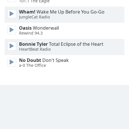
101.1 The Eagle
Font
Wham!
Wake Me Up Before You Go-Go
Family
JungleCat Radio
Oasis
Wonderwall
Rewind 94.3
Reset
Done
Bonnie Tyler
Total Eclipse of the Heart
Close
HeartBeat Radio
Modal
Dialog
No Doubt
Don't Speak
End
a-0 The Office
of
dialog
window.