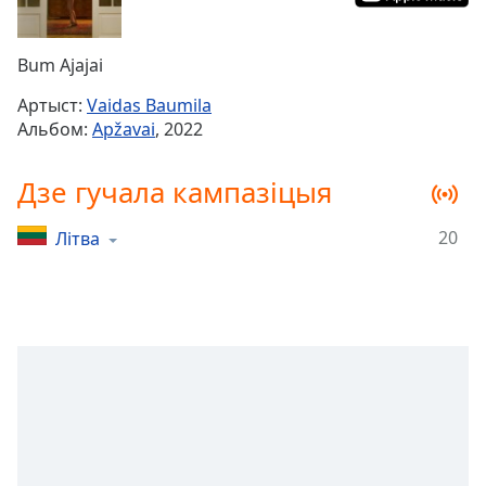
Remaining
Time
-
Bum Ajajai
-:-
Артыст:
Vaidas Baumila
1x
Альбом:
Apžavai
, 2022
Playback
Rate
Дзе гучала кампазіцыя
Chapters
20
Літва
Chapters
Descriptions
descriptions
off
,
selected
Subtitles
subtitles
settings
,